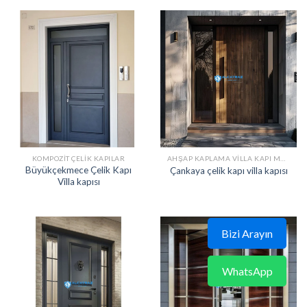
KOMPOZIT ÇELIK KAPILAR
AHŞAP KAPLAMA VILLA KAPI MODELLERI
Büyükçekmece Çelik Kapı
Çankaya çelik kapı villa kapısı
Villa kapısı
Bizi Arayın
WhatsApp