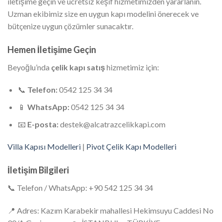
iletişime geçin ve ücretsiz keşif hizmetimizden yararlanın.
Uzman ekibimiz size en uygun kapı modelini önerecek ve
bütçenize uygun çözümler sunacaktır.
Hemen İletişime Geçin
Beyoğlu’nda
çelik kapı satış
hizmetimiz için:
📞
Telefon:
0542 125 34 34
📱
WhatsApp:
0542 125 34 34
📧
E-posta:
destek@alcatrazcelikkapi.com
Villa Kapısı Modelleri
|
Pivot Çelik Kapı Modelleri
İletişim Bilgileri
📞 Telefon / WhatsApp: +90 542 125 34 34
📍 Adres: Kazım Karabekir mahallesi Hekimsuyu Caddesi No