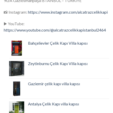
90/A Gaziosmanpaşa İSTANBUL – TÜRKİYE
📸 Instagram:
https://www.instagram.com/alcatrazcelikkapi
▶️ YouTube:
https://www.youtube.com/@alcatrazcelikkapistanbul2464
Bahçelievler Çelik Kapı Villa kapısı
Orijinal
Şu
fiyat:
andaki
₺32.500,00.
fiyat:
Zeytinburnu Çelik Kapı Villa kapısı
₺22.500,00.
Orijinal
Şu
fiyat:
andaki
₺32.500,00.
fiyat:
Gaziemir çelik kapı villa kapısı
₺22.500,00.
Orijinal
Şu
fiyat:
andaki
₺32.500,00.
fiyat:
Antalya Çelik Kapı villa kapısı
₺22.500,00.
Orijinal
Şu