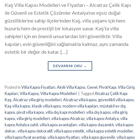
Kaş Villa Kapısı Modelleri ve Fiyatları – Alcatraz Çelik Kapı
ile Güvenli ve Estetik Çözümler Antalya’nın eşsiz doğal
güzelliklerine sahip ilçelerinden Kaş, villa yaşamı için hem
huzurlu hem de prestijli bir lokasyon sunar. Kaş’ta villa
sahipleri için en önemli unsurlardan biri güvenliktir. Villa
kapıları, evin güvenliğini sağlamakla kalmaz, aynı zamanda
estetik bir değer de katar. […]
DEVAMINI OKU
→
Posted in
Villa Kapısı Fiyatları
,
Akıllı Villa Kapısı
,
Genel
,
Pivot Kapı
,
Villa Giriş
Kapıları
,
Villa Kapısı
,
Villa Kapısı Modelleri
|
Tagged
Alcatraz Çelik Kapı
Kaş
,
Alcatraz villa giriş modelleri
,
Alcatraz villa kapısı
,
güvenlikli villa kapısı
,
Kaş villa kapısı
,
klasik villa kapısı
,
modern villa kapıları
,
müstakil ev dış
kapısı
,
pivot villa kapısı
,
villa dış kapı modelleri
,
villa dış kapısı
,
villa giriş
kapısı
,
villa giriş modelleri
,
villa kapısı Alcatraz
,
villa kapısı Antalya
,
villa
kapısı Antalya sahil
,
villa kapısı avantajları
,
villa kapısı dayanıklı
,
villa kapısı
dekor.
,
villa kapısı dekoratif
,
villa kapısı estetik
,
villa kapısı estetik modeller
,
villa kapısı fiyat avantajı
,
villa kapısı fiyatları
,
villa kapısı güvenilir
,
villa kapısı