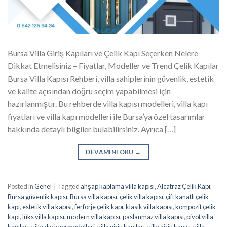
Bursa Villa Giriş Kapıları ve Çelik Kapı Seçerken Nelere
Dikkat Etmelisiniz – Fiyatlar, Modeller ve Trend Çelik Kapılar
Bursa Villa Kapısı Rehberi, villa sahiplerinin güvenlik, estetik
ve kalite açısından doğru seçim yapabilmesi için
hazırlanmıştır. Bu rehberde villa kapısı modelleri, villa kapı
fiyatları ve villa kapı modelleri ile Bursa’ya özel tasarımlar
hakkında detaylı bilgiler bulabilirsiniz. Ayrıca […]
DEVAMINI OKU
→
Posted in
Genel
|
Tagged
ahşap kaplama villa kapısı
,
Alcatraz Çelik Kapı
,
Bursa güvenlik kapısı
,
Bursa villa kapısı
,
çelik villa kapısı
,
çift kanatlı çelik
kapı
,
estetik villa kapısı
,
ferforje çelik kapı
,
klasik villa kapısı
,
kompozit çelik
kapı
,
lüks villa kapısı
,
modern villa kapısı
,
paslanmaz villa kapısı
,
pivot villa
kapıları
,
villa dış kapı modelleri
,
villa giriş kapıları
,
villa giriş kapısı
,
villa