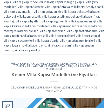
kapısı
,
villa dış kapı modelleri
,
villa dış kapısı
,
villa giriş kapısı
,
villa giriş
modelleri
,
villa kapısı Alcatraz
,
villa kapısı Antalya
,
villa kapısı Antalya sahil
,
villa kapısı avantajları
,
villa kapısı dayanıklı
,
villa kapısı dekor.
,
villa kapısı
dekoratif
,
villa kapısı estetik
,
villa kapısı estetik modeller
,
villa kapısı fiyat
avantajı
,
villa kapısı fiyatları
,
villa kapısı güvenilir
,
villa kapısı güvenliği
,
villa
kapısı kaliteli
,
villa kapısı modelleri
,
villa kapısı modern tasarım
,
villa kapısı
montaj
,
villa kapısı ölçüleri
,
villa kapısı önerileri
,
villa kapısı özel tasarım
,
villa
kapısı popüler
,
villa kapısı prestijli
,
villa kapısı projeleri
,
villa kapısı satın al
,
villa kapısı seçenekleri
,
villa kapısı sipariş
,
villa kapısı tasarım fikirleri
,
villa
kapısı tasarımı
,
villa kapısı trend
,
villa kapısı üretimi
,
villa kapısı uzun
ömürlü
,
villa kapısı yenilikçi
VILLA KAPISI
,
AKILLI VILLA KAPISI
,
GENEL
,
PIVOT KAPI
,
VILLA
GIRIŞ KAPILARI
,
VILLA KAPISI FIYATLARI
,
VILLA KAPISI
MODELLERI
Kemer Villa Kapısı Modelleri ve Fiyatları
ÇELIK KAPI MODELLERI
TARAFINDAN
20 EYLÜL 2025
TARIHINDE
YAYINLANDI
20