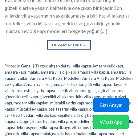
Karadeniz’in incisi olarak bilinen, tarihi dokusu, doğal
güzellikleri ve yaşam kalitesiyle öne çıkan bir ilçedir. Son
yıllarda villa yaşamının yaygınlaşmasıyla birlikte villa kapısı
modelleri, villa dış kapı seçenekleri ve güvenliğe yönelik
müstakil ev dış kapı modelleri bölgede yoğun […]
DEVAMINI OKU
→
Posted in
Genel
|
Tagged
ahşap detaylı villa kapısı
,
Amasra çelik kapı
,
amasra kapı imalatı.
,
amasra villa dış kapı
,
amasra villa kapısı
,
amasra villa
kapısı fiyatları
,
Amasra Villa Kapısı Modelleri
,
Amasra Villa Kapısı Modelleri
ve Fiyatlar
,
Amasra villa yaşamı
,
çelik dış kapı
,
çelik villa kapısı
,
dayanıklı
villa kapısı
,
estetik giriş kapısı
,
estetik villa kapısı
,
geniş açılı villa kapısı
,
güvenlikli çelik kapı
,
güvenlikli villa kapısı
,
lüks villa kapısı
,
modern pivot
kapı
,
modern villa kapıları
,
müstakil ev dış kapı modelleri
,
müstakil ev giriş
Bizi Arayın
kapısı
,
müstakil ev kapısı
,
özel tasarım villa kapısı
,
pivot villa kapısı
,
villa
çelik kapı fiyatları
,
villa dış kapı çeşitleri
,
villa dış kapı modelleri
,
villa giriş
WhatsApp
kapısı
,
villa giriş kapısı fiyatları
,
villa giriş modelleri
,
villa kapısı çeşitleri
,
villa
kapısı dekorasyonu
,
villa kapısı dizayn
,
villa kapısı fiyatları
,
villa kapısı
güvenlik
,
villa kapısı imalatçısı
,
villa kapısı imalatı
,
villa kapısı modelleri