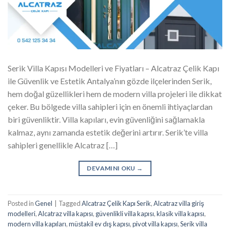
Serik Villa Kapısı Modelleri ve Fiyatları – Alcatraz Çelik Kapı
ile Güvenlik ve Estetik Antalya’nın gözde ilçelerinden Serik,
hem doğal güzellikleri hem de modern villa projeleri ile dikkat
çeker. Bu bölgede villa sahipleri için en önemli ihtiyaçlardan
biri güvenliktir. Villa kapıları, evin güvenliğini sağlamakla
kalmaz, aynı zamanda estetik değerini artırır. Serik’te villa
sahipleri genellikle Alcatraz […]
DEVAMINI OKU
→
Posted in
Genel
|
Tagged
Alcatraz Çelik Kapı Serik
,
Alcatraz villa giriş
modelleri
,
Alcatraz villa kapısı
,
güvenlikli villa kapısı
,
klasik villa kapısı
,
modern villa kapıları
,
müstakil ev dış kapısı
,
pivot villa kapısı
,
Serik villa