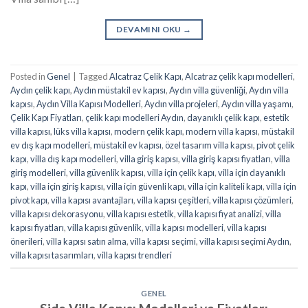
DEVAMINI OKU
→
Posted in
Genel
|
Tagged
Alcatraz Çelik Kapı
,
Alcatraz çelik kapı modelleri
,
Aydın çelik kapı
,
Aydın müstakil ev kapısı
,
Aydın villa güvenliği
,
Aydın villa
kapısı
,
Aydın Villa Kapısı Modelleri
,
Aydın villa projeleri
,
Aydın villa yaşamı
,
Çelik Kapı Fiyatları
,
çelik kapı modelleri Aydın
,
dayanıklı çelik kapı
,
estetik
villa kapısı
,
lüks villa kapısı
,
modern çelik kapı
,
modern villa kapısı
,
müstakil
ev dış kapı modelleri
,
müstakil ev kapısı
,
özel tasarım villa kapısı
,
pivot çelik
kapı
,
villa dış kapı modelleri
,
villa giriş kapısı
,
villa giriş kapısı fiyatları
,
villa
giriş modelleri
,
villa güvenlik kapısı
,
villa için çelik kapı
,
villa için dayanıklı
kapı
,
villa için giriş kapısı
,
villa için güvenli kapı
,
villa için kaliteli kapı
,
villa için
pivot kapı
,
villa kapısı avantajları
,
villa kapısı çeşitleri
,
villa kapısı çözümleri
,
villa kapısı dekorasyonu
,
villa kapısı estetik
,
villa kapısı fiyat analizi
,
villa
kapısı fiyatları
,
villa kapısı güvenlik
,
villa kapısı modelleri
,
villa kapısı
önerileri
,
villa kapısı satın alma
,
villa kapısı seçimi
,
villa kapısı seçimi Aydın
,
villa kapısı tasarımları
,
villa kapısı trendleri
GENEL