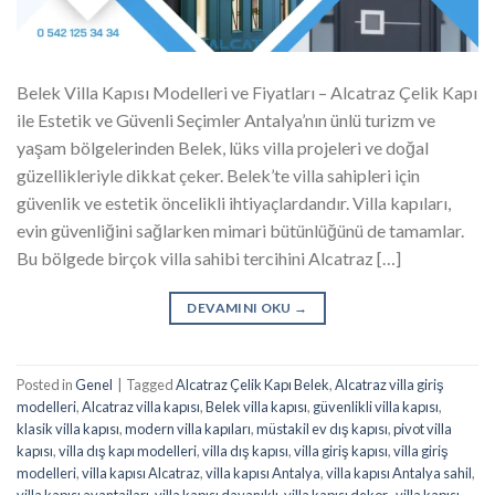
Belek Villa Kapısı Modelleri ve Fiyatları – Alcatraz Çelik Kapı
ile Estetik ve Güvenli Seçimler Antalya’nın ünlü turizm ve
yaşam bölgelerinden Belek, lüks villa projeleri ve doğal
güzellikleriyle dikkat çeker. Belek’te villa sahipleri için
güvenlik ve estetik öncelikli ihtiyaçlardandır. Villa kapıları,
evin güvenliğini sağlarken mimari bütünlüğünü de tamamlar.
Bu bölgede birçok villa sahibi tercihini Alcatraz […]
DEVAMINI OKU
→
Posted in
Genel
|
Tagged
Alcatraz Çelik Kapı Belek
,
Alcatraz villa giriş
modelleri
,
Alcatraz villa kapısı
,
Belek villa kapısı
,
güvenlikli villa kapısı
,
klasik villa kapısı
,
modern villa kapıları
,
müstakil ev dış kapısı
,
pivot villa
kapısı
,
villa dış kapı modelleri
,
villa dış kapısı
,
villa giriş kapısı
,
villa giriş
modelleri
,
villa kapısı Alcatraz
,
villa kapısı Antalya
,
villa kapısı Antalya sahil
,
villa kapısı avantajları
,
villa kapısı dayanıklı
,
villa kapısı dekor.
,
villa kapısı