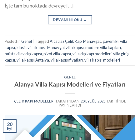
İşte tam bu noktada devreye […]
DEVAMINI OKU
→
Posted in
Genel
|
Tagged
Alcatraz Çelik Kapı Manavgat
,
güvenlikli villa
kapısı
,
klasik villa kapısı
,
Manavgat villa kapısı
,
modern villa kapıları
,
müstakil ev dış kapısı
,
pivot villa kapısı
,
villa dış kapı modelleri
,
villa giriş
kapısı
,
villa kapısı Antalya
,
villa kapısı fiyatları
,
villa kapısı modelleri
GENEL
Alanya Villa Kapısı Modelleri ve Fiyatları
ÇELIK KAPI MODELLERI
TARAFINDAN
20 EYLÜL 2025
TARIHINDE
YAYINLANDI
20
Eyl