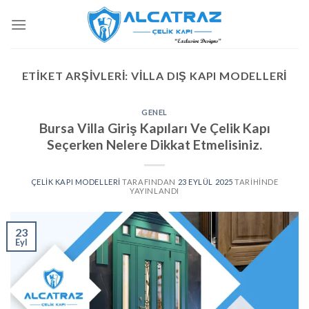
İçeriğe
atla
ETIKET ARŞIVLERI:
VILLA DIŞ KAPI MODELLERI
GENEL
Bursa Villa Giriş Kapıları Ve Çelik Kapı
Seçerken Nelere Dikkat Etmelisiniz.
ÇELIK KAPI MODELLERI
TARAFINDAN
23 EYLÜL 2025
TARIHINDE
YAYINLANDI
23
Eyl