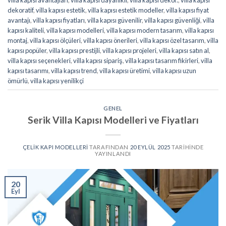
dekoratif
,
villa kapısı estetik
,
villa kapısı estetik modeller
,
villa kapısı fiyat
avantajı
,
villa kapısı fiyatları
,
villa kapısı güvenilir
,
villa kapısı güvenliği
,
villa
kapısı kaliteli
,
villa kapısı modelleri
,
villa kapısı modern tasarım
,
villa kapısı
montaj
,
villa kapısı ölçüleri
,
villa kapısı önerileri
,
villa kapısı özel tasarım
,
villa
kapısı popüler
,
villa kapısı prestijli
,
villa kapısı projeleri
,
villa kapısı satın al
,
villa kapısı seçenekleri
,
villa kapısı sipariş
,
villa kapısı tasarım fikirleri
,
villa
kapısı tasarımı
,
villa kapısı trend
,
villa kapısı üretimi
,
villa kapısı uzun
ömürlü
,
villa kapısı yenilikçi
GENEL
Serik Villa Kapısı Modelleri ve Fiyatları
ÇELIK KAPI MODELLERI
TARAFINDAN
20 EYLÜL 2025
TARIHINDE
YAYINLANDI
20
Eyl