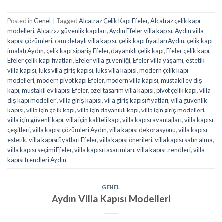
Posted in
Genel
|
Tagged
Alcatraz Çelik Kapı Efeler
,
Alcatraz çelik kapı
modelleri
,
Alcatraz güvenlik kapıları
,
Aydın Efeler villa kapısı
,
Aydın villa
kapısı çözümleri
,
cam detaylı villa kapısı
,
çelik kapı fiyatları Aydın
,
çelik kapı
imalatı Aydın
,
çelik kapı sipariş Efeler
,
dayanıklı çelik kapı
,
Efeler çelik kapı
,
Efeler çelik kapı fiyatları
,
Efeler villa güvenliği
,
Efeler villa yaşamı
,
estetik
villa kapısı
,
lüks villa giriş kapısı
,
lüks villa kapısı
,
modern çelik kapı
modelleri
,
modern pivot kapı Efeler
,
modern villa kapısı
,
müstakil ev dış
kapı
,
müstakil ev kapısı Efeler
,
özel tasarım villa kapısı
,
pivot çelik kapı
,
villa
dış kapı modelleri
,
villa giriş kapısı
,
villa giriş kapısı fiyatları
,
villa güvenlik
kapısı
,
villa için çelik kapı
,
villa için dayanıklı kapı
,
villa için giriş modelleri
,
villa için güvenli kapı
,
villa için kaliteli kapı
,
villa kapısı avantajları
,
villa kapısı
çeşitleri
,
villa kapısı çözümleri Aydın
,
villa kapısı dekorasyonu
,
villa kapısı
estetik
,
villa kapısı fiyatları Efeler
,
villa kapısı önerileri
,
villa kapısı satın alma
,
villa kapısı seçimi Efeler
,
villa kapısı tasarımları
,
villa kapısı trendleri
,
villa
kapısı trendleri Aydın
GENEL
Aydın Villa Kapısı Modelleri