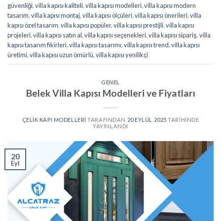
güvenliği
,
villa kapısı kaliteli
,
villa kapısı modelleri
,
villa kapısı modern
tasarım
,
villa kapısı montaj
,
villa kapısı ölçüleri
,
villa kapısı önerileri
,
villa
kapısı özel tasarım
,
villa kapısı popüler
,
villa kapısı prestijli
,
villa kapısı
projeleri
,
villa kapısı satın al
,
villa kapısı seçenekleri
,
villa kapısı sipariş
,
villa
kapısı tasarım fikirleri
,
villa kapısı tasarımı
,
villa kapısı trend
,
villa kapısı
üretimi
,
villa kapısı uzun ömürlü
,
villa kapısı yenilikçi
GENEL
Belek Villa Kapısı Modelleri ve Fiyatları
ÇELIK KAPI MODELLERI
TARAFINDAN
20 EYLÜL 2025
TARIHINDE
YAYINLANDI
20
Eyl