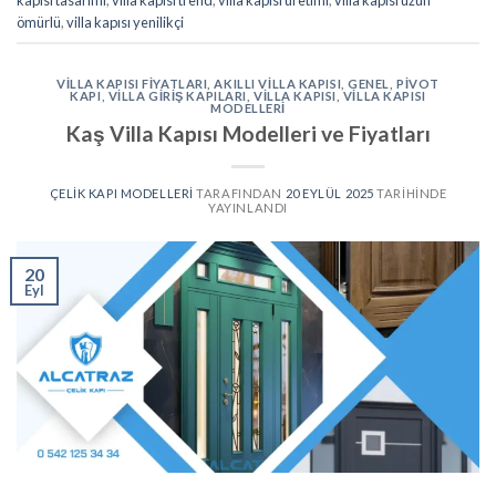
kapısı tasarımı
,
villa kapısı trend
,
villa kapısı üretimi
,
villa kapısı uzun
ömürlü
,
villa kapısı yenilikçi
VILLA KAPISI FIYATLARI
,
AKILLI VILLA KAPISI
,
GENEL
,
PIVOT
KAPI
,
VILLA GIRIŞ KAPILARI
,
VILLA KAPISI
,
VILLA KAPISI
MODELLERI
Kaş Villa Kapısı Modelleri ve Fiyatları
ÇELIK KAPI MODELLERI
TARAFINDAN
20 EYLÜL 2025
TARIHINDE
YAYINLANDI
20
Eyl