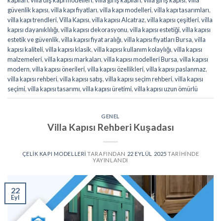
güvenlik kapısı
,
villa kapı fiyatları
,
villa kapı modelleri
,
villa kapı tasarımları
,
villa kapı trendleri
,
Villa Kapısı
,
villa kapısı Alcatraz
,
villa kapısı çeşitleri
,
villa
kapısı dayanıklılığı
,
villa kapısı dekorasyonu
,
villa kapısı estetiği
,
villa kapısı
estetik ve güvenlik
,
villa kapısı fiyat aralığı
,
villa kapısı fiyatları Bursa
,
villa
kapısı kaliteli
,
villa kapısı klasik
,
villa kapısı kullanım kolaylığı
,
villa kapısı
malzemeleri
,
villa kapısı markaları
,
villa kapısı modelleri Bursa
,
villa kapısı
modern
,
villa kapısı önerileri
,
villa kapısı özellikleri
,
villa kapısı paslanmaz
,
villa kapısı rehberi
,
villa kapısı satış
,
villa kapısı seçim rehberi
,
villa kapısı
seçimi
,
villa kapısı tasarımı
,
villa kapısı üretimi
,
villa kapısı uzun ömürlü
GENEL
Villa Kapısı Rehberi Kuşadası
ÇELIK KAPI MODELLERI
TARAFINDAN
22 EYLÜL 2025
TARIHINDE
YAYINLANDI
22
Eyl