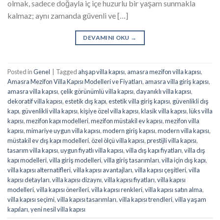
olmak, sadece doğayla iç içe huzurlu bir yaşam sunmakla
kalmaz; aynı zamanda güvenli ve […]
DEVAMINI OKU
→
Posted in
Genel
|
Tagged
ahşap villa kapısı
,
amasra mezifon villa kapısı
,
Amasra Mezifon Villa Kapısı Modelleri ve Fiyatları
,
amasra villa giriş kapısı
,
amasra villa kapısı
,
çelik görünümlü villa kapısı
,
dayanıklı villa kapısı
,
dekoratif villa kapısı
,
estetik dış kapı
,
estetik villa giriş kapısı
,
güvenlikli dış
kapı
,
güvenlikli villa kapısı
,
kişiye özel villa kapısı
,
klasik villa kapısı
,
lüks villa
kapısı
,
mezifon kapı modelleri
,
mezifon müstakil ev kapısı
,
mezifon villa
kapısı
,
mimariye uygun villa kapısı
,
modern giriş kapısı
,
modern villa kapısı
,
müstakil ev dış kapı modelleri
,
özel ölçü villa kapısı
,
prestijli villa kapısı
,
tasarım villa kapısı
,
uygun fiyatlı villa kapısı
,
villa dış kapı fiyatları
,
villa dış
kapı modelleri
,
villa giriş modelleri
,
villa giriş tasarımları
,
villa için dış kapı
,
villa kapısı alternatifleri
,
villa kapısı avantajları
,
villa kapısı çeşitleri
,
villa
kapısı detayları
,
villa kapısı dizaynı
,
villa kapısı fiyatları
,
villa kapısı
modelleri
,
villa kapısı önerileri
,
villa kapısı renkleri
,
villa kapısı satın alma
,
villa kapısı seçimi
,
villa kapısı tasarımları
,
villa kapısı trendleri
,
villa yaşam
kapıları
,
yeni nesil villa kapısı