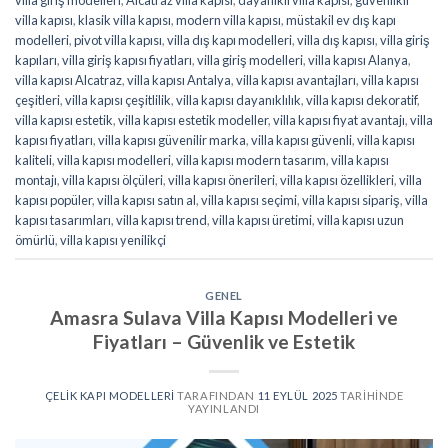
villa giriş modelleri
,
Alcatraz villa kapısı
,
dayanıklı villa kapısı
,
güvenlikli
villa kapısı
,
klasik villa kapısı
,
modern villa kapısı
,
müstakil ev dış kapı
modelleri
,
pivot villa kapısı
,
villa dış kapı modelleri
,
villa dış kapısı
,
villa giriş
kapıları
,
villa giriş kapısı fiyatları
,
villa giriş modelleri
,
villa kapısı Alanya
,
villa kapısı Alcatraz
,
villa kapısı Antalya
,
villa kapısı avantajları
,
villa kapısı
çeşitleri
,
villa kapısı çeşitlilik
,
villa kapısı dayanıklılık
,
villa kapısı dekoratif
,
villa kapısı estetik
,
villa kapısı estetik modeller
,
villa kapısı fiyat avantajı
,
villa
kapısı fiyatları
,
villa kapısı güvenilir marka
,
villa kapısı güvenli
,
villa kapısı
kaliteli
,
villa kapısı modelleri
,
villa kapısı modern tasarım
,
villa kapısı
montajı
,
villa kapısı ölçüleri
,
villa kapısı önerileri
,
villa kapısı özellikleri
,
villa
kapısı popüler
,
villa kapısı satın al
,
villa kapısı seçimi
,
villa kapısı sipariş
,
villa
kapısı tasarımları
,
villa kapısı trend
,
villa kapısı üretimi
,
villa kapısı uzun
ömürlü
,
villa kapısı yenilikçi
GENEL
Amasra Sulava Villa Kapısı Modelleri ve
Fiyatları – Güvenlik ve Estetik
ÇELIK KAPI MODELLERI
TARAFINDAN
11 EYLÜL 2025
TARIHINDE
YAYINLANDI