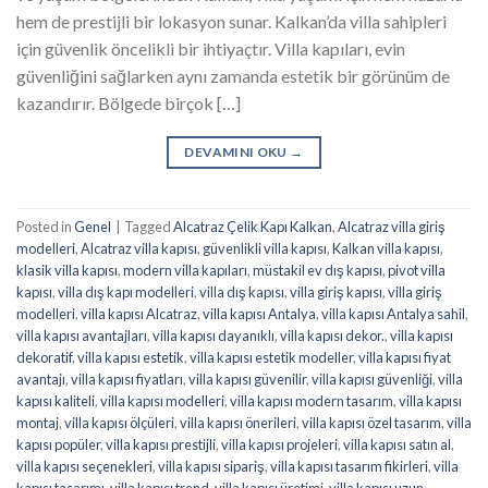
hem de prestijli bir lokasyon sunar. Kalkan’da villa sahipleri
için güvenlik öncelikli bir ihtiyaçtır. Villa kapıları, evin
güvenliğini sağlarken aynı zamanda estetik bir görünüm de
kazandırır. Bölgede birçok […]
DEVAMINI OKU
→
Posted in
Genel
|
Tagged
Alcatraz Çelik Kapı Kalkan
,
Alcatraz villa giriş
modelleri
,
Alcatraz villa kapısı
,
güvenlikli villa kapısı
,
Kalkan villa kapısı
,
klasik villa kapısı
,
modern villa kapıları
,
müstakil ev dış kapısı
,
pivot villa
kapısı
,
villa dış kapı modelleri
,
villa dış kapısı
,
villa giriş kapısı
,
villa giriş
modelleri
,
villa kapısı Alcatraz
,
villa kapısı Antalya
,
villa kapısı Antalya sahil
,
villa kapısı avantajları
,
villa kapısı dayanıklı
,
villa kapısı dekor.
,
villa kapısı
dekoratif
,
villa kapısı estetik
,
villa kapısı estetik modeller
,
villa kapısı fiyat
avantajı
,
villa kapısı fiyatları
,
villa kapısı güvenilir
,
villa kapısı güvenliği
,
villa
kapısı kaliteli
,
villa kapısı modelleri
,
villa kapısı modern tasarım
,
villa kapısı
montaj
,
villa kapısı ölçüleri
,
villa kapısı önerileri
,
villa kapısı özel tasarım
,
villa
kapısı popüler
,
villa kapısı prestijli
,
villa kapısı projeleri
,
villa kapısı satın al
,
villa kapısı seçenekleri
,
villa kapısı sipariş
,
villa kapısı tasarım fikirleri
,
villa