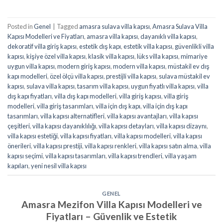
Posted in
Genel
|
Tagged
amasra sulava villa kapısı
,
Amasra Sulava Villa
Kapısı Modelleri ve Fiyatları
,
amasra villa kapısı
,
dayanıklı villa kapısı
,
dekoratif villa giriş kapısı
,
estetik dış kapı
,
estetik villa kapısı
,
güvenlikli villa
kapısı
,
kişiye özel villa kapısı
,
klasik villa kapısı
,
lüks villa kapısı
,
mimariye
uygun villa kapısı
,
modern giriş kapısı
,
modern villa kapısı
,
müstakil ev dış
kapı modelleri
,
özel ölçü villa kapısı
,
prestijli villa kapısı
,
sulava müstakil ev
kapısı
,
sulava villa kapısı
,
tasarım villa kapısı
,
uygun fiyatlı villa kapısı
,
villa
dış kapı fiyatları
,
villa dış kapı modelleri
,
villa giriş kapısı
,
villa giriş
modelleri
,
villa giriş tasarımları
,
villa için dış kapı
,
villa için dış kapı
tasarımları
,
villa kapısı alternatifleri
,
villa kapısı avantajları
,
villa kapısı
çeşitleri
,
villa kapısı dayanıklılığı
,
villa kapısı detayları
,
villa kapısı dizaynı
,
villa kapısı estetiği
,
villa kapısı fiyatları
,
villa kapısı modelleri
,
villa kapısı
önerileri
,
villa kapısı prestiji
,
villa kapısı renkleri
,
villa kapısı satın alma
,
villa
kapısı seçimi
,
villa kapısı tasarımları
,
villa kapısı trendleri
,
villa yaşam
kapıları
,
yeni nesil villa kapısı
GENEL
Amasra Mezifon Villa Kapısı Modelleri ve
Fiyatları – Güvenlik ve Estetik