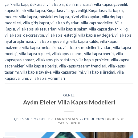
çelik villa kapı
,
dekoratif villa kapısı
,
deniz manzaralı villa kapısı
,
güvenlik
kapısı
,
klasik villa kapısı
,
Kuşadası villa güvenliği
,
Kuşadası villa kapısı
,
modern villa kapısı
,
müstakil ev kapısı
,
pivot villa kapıları
,
villa dış kapı
modelleri
,
villa giriş kapısı
,
villa kapı fiyatları
,
villa kapı modelleri
,
Villa
Kapısı
,
villa kapısı aksesuarları
,
villa kapısı bakım
,
villa kapısı dayanıklılığı
,
villa kapısı dekorasyon
,
villa kapısı estetiği
,
villa kapısı ev değeri
,
villa kapısı
fiyat araştırması
,
villa kapısı güvenliği
,
villa kapısı kalite
,
villa kapısı
malzeme
,
villa kapısı mekanizma
,
villa kapısı modelleri fiyatları
,
villa kapısı
montajı
,
villa kapısı ölçüleri
,
villa kapısı onarım
,
villa kapısı önerisi
,
villa
kapısı paslanmaz
,
villa kapısı pivot sistem
,
villa kapısı projeleri
,
villa kapısı
seçenekleri
,
villa kapısı siparişi
,
villa kapısı tasarım trendleri
,
villa kapısı
tasarımı
,
villa kapısı tavsiye
,
villa kapısı teslimi
,
villa kapısı üretimi
,
villa
kapısı yalıtımı
,
villa kapısı yorumları
GENEL
Aydın Efeler Villa Kapısı Modelleri
ÇELIK KAPI MODELLERI
TARAFINDAN
22 EYLÜL 2025
TARIHINDE
YAYINLANDI