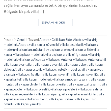
sağlarken aynı zamanda estetik bir görünüm kazandırır.
Bölgede birçok villa […]
DEVAMINI OKU
→
Posted in
Genel
|
Tagged
Alcatraz Çelik Kapı Side
,
Alcatraz villa giriş
modelleri
,
Alcatraz villa kapısı
,
güvenlikli villa kapısı
,
klasik villa kapısı
,
modern villa kapıları
,
müstakil ev dış kapısı
,
pivot villa kapısı
,
Side villa
kapısı
,
villa dış kapı modelleri
,
villa dış kapısı
,
villa giriş kapısı
,
villa giriş
modelleri
,
villa kapısı Alcatraz
,
villa kapısı Antalya
,
villa kapısı Antalya sahil
,
villa kapısı avantajları
,
villa kapısı dayanıklı
,
villa kapısı dekor.
,
villa kapısı
dekoratif
,
villa kapısı estetik
,
villa kapısı estetik modeller
,
villa kapısı fiyat
avantajı
,
villa kapısı fiyatları
,
villa kapısı güvenilir
,
villa kapısı güvenliği
,
villa
kapısı kaliteli
,
villa kapısı modelleri
,
villa kapısı modern tasarım
,
villa kapısı
montaj
,
villa kapısı ölçüleri
,
villa kapısı önerileri
,
villa kapısı özel tasarım
,
villa
kapısı popüler
,
villa kapısı prestijli
,
villa kapısı projeleri
,
villa kapısı satın al
,
villa kapısı seçenekleri
,
villa kapısı sipariş
,
villa kapısı tasarım fikirleri
,
villa
kapısı tasarımı
,
villa kapısı trend
,
villa kapısı üretimi
,
villa kapısı uzun
ömürlü
,
villa kapısı yenilikçi