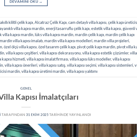
DEVAMINI OKU
→
akıllı kilitli çelik kapı
,
Alcatraz Çelik Kapı
,
cam detaylı villa kapısı
,
çelik kapı üreticis
ayanıklı villa kapısı mardin
,
enerji tasarruflu çelik kapı
,
estetik villa kapısı
,
güvenli v
k villa kapısı mardin
,
lüks villa kapısı mardin
,
mardin çelik kapı
,
mardin çelik kapı
mardin villa kapısı imalatı
,
mardin villa kapısı modelleri
,
mardin villa projeleri
,
in
,
özel ölçü villa kapısı
,
özel tasarım çelik kapı
,
pivot çelik kapı mardin
,
pivot villa k
din
,
villa kapısı çeşitleri
,
villa kapısı dekorasyonu
,
villa kapısı estetik çözümler
,
villa
la kapısı hizmeti
,
villa kapısı imalat firması
,
villa kapısı lüks modeller
,
villa kapısı
in
,
villa kapısı önerileri
,
villa kapısı satış
,
villa kapısı seçimi
,
villa kapısı sistemleri
,
v
ticisi mardin
,
villa kapısı üretimi mardin
,
villa kapısı yalıtımı
GENEL
illa Kapısı İmalatçıları
I
TARAFINDAN
31 EKIM 2025
TARIHINDE YAYINLANDI