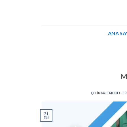
İçeriğe
atla
ANA SA
Ma
ÇELIK KAPI MODELLER
31
Eki