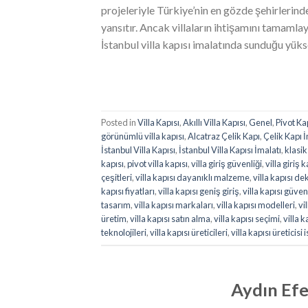
projeleriyle Türkiye’nin en gözde şehirlerinden
yansıtır. Ancak villaların ihtişamını tamamlay
İstanbul villa kapısı imalatında sunduğu yüks
Posted in
Villa Kapısı
,
Akıllı Villa Kapısı
,
Genel
,
Pivot Ka
görünümlü villa kapısı
,
Alcatraz Çelik Kapı
,
Çelik Kapı İ
İstanbul Villa Kapısı
,
İstanbul Villa Kapısı İmalatı
,
klasik
kapısı
,
pivot villa kapısı
,
villa giriş güvenliği
,
villa giriş k
çeşitleri
,
villa kapısı dayanıklı malzeme
,
villa kapısı d
kapısı fiyatları
,
villa kapısı geniş giriş
,
villa kapısı güven
tasarım
,
villa kapısı markaları
,
villa kapısı modelleri
,
vi
üretim
,
villa kapısı satın alma
,
villa kapısı seçimi
,
villa k
teknolojileri
,
villa kapısı üreticileri
,
villa kapısı üreticisi 
Aydın Efe