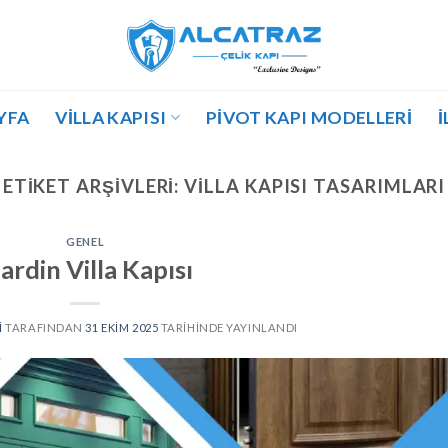
YFA
VILLA KAPISI
PIVOT KAPI MODELLERI
İ
ETIKET ARŞIVLERI:
VILLA KAPISI TASARIMLARI
GENEL
rdin Villa Kapısı
I
TARAFINDAN
31 EKIM 2025
TARIHINDE YAYINLANDI