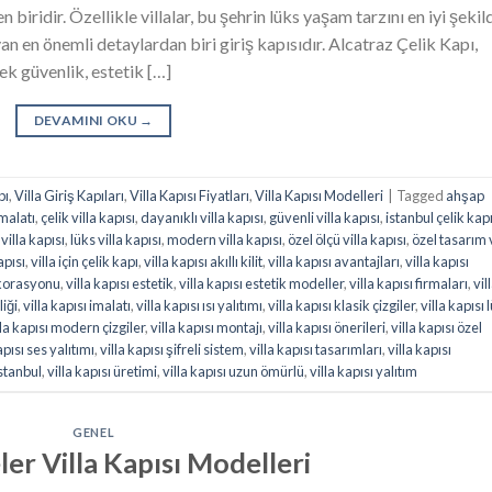
 biridir. Özellikle villalar, bu şehrin lüks yaşam tarzını en iyi şekil
an en önemli detaylardan biri giriş kapısıdır. Alcatraz Çelik Kapı,
ek güvenlik, estetik […]
DEVAMINI OKU
→
pı
,
Villa Giriş Kapıları
,
Villa Kapısı Fiyatları
,
Villa Kapısı Modelleri
|
Tagged
ahşap
malatı
,
çelik villa kapısı
,
dayanıklı villa kapısı
,
güvenli villa kapısı
,
istanbul çelik kap
 villa kapısı
,
lüks villa kapısı
,
modern villa kapısı
,
özel ölçü villa kapısı
,
özel tasarım v
apısı
,
villa için çelik kapı
,
villa kapısı akıllı kilit
,
villa kapısı avantajları
,
villa kapısı
ekorasyonu
,
villa kapısı estetik
,
villa kapısı estetik modeller
,
villa kapısı firmaları
,
vil
liği
,
villa kapısı imalatı
,
villa kapısı ısı yalıtımı
,
villa kapısı klasik çizgiler
,
villa kapısı 
lla kapısı modern çizgiler
,
villa kapısı montajı
,
villa kapısı önerileri
,
villa kapısı özel
apısı ses yalıtımı
,
villa kapısı şifreli sistem
,
villa kapısı tasarımları
,
villa kapısı
istanbul
,
villa kapısı üretimi
,
villa kapısı uzun ömürlü
,
villa kapısı yalıtım
GENEL
ler Villa Kapısı Modelleri