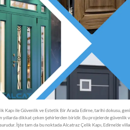
lik Kapı ile Güvenlik ve Estetik Bir Arada Edirne, tarihi dokusu, gen
on yıllarda dikkat çeken şehirlerden biridir. Bu projelerde güvenlik 
urudur. İşte tam da bu noktada Alcatraz Çelik Kapı, Edirne’de villa