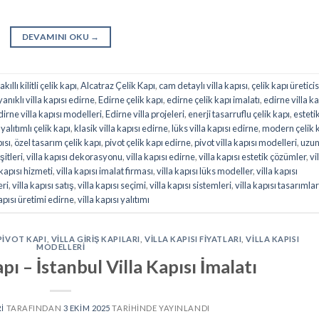
DEVAMINI OKU
→
akıllı kilitli çelik kapı
,
Alcatraz Çelik Kapı
,
cam detaylı villa kapısı
,
çelik kapı üreticis
anıklı villa kapısı edirne
,
Edirne çelik kapı
,
edirne çelik kapı imalatı
,
edirne villa ka
dirne villa kapısı modelleri
,
Edirne villa projeleri
,
enerji tasarruflu çelik kapı
,
esteti
ı yalıtımlı çelik kapı
,
klasik villa kapısı edirne
,
lüks villa kapısı edirne
,
modern çelik 
pısı
,
özel tasarım çelik kapı
,
pivot çelik kapı edirne
,
pivot villa kapısı modelleri
,
uzu
şitleri
,
villa kapısı dekorasyonu
,
villa kapısı edirne
,
villa kapısı estetik çözümler
,
vi
 kapısı hizmeti
,
villa kapısı imalat firması
,
villa kapısı lüks modeller
,
villa kapısı
eri
,
villa kapısı satış
,
villa kapısı seçimi
,
villa kapısı sistemleri
,
villa kapısı tasarımlar
kapısı üretimi edirne
,
villa kapısı yalıtımı
PIVOT KAPI
,
VILLA GIRIŞ KAPILARI
,
VILLA KAPISI FIYATLARI
,
VILLA KAPISI
MODELLERI
pı – İstanbul Villa Kapısı İmalatı
I
TARAFINDAN
3 EKIM 2025
TARIHINDE YAYINLANDI