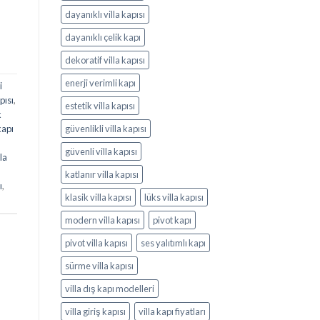
dayanıklı villa kapısı
dayanıklı çelik kapı
dekoratif villa kapısı
enerji verimli kapı
i
pısı
,
estetik villa kapısı
k
kapı
güvenlikli villa kapısı
n
güvenli villa kapısı
lla
katlanır villa kapısı
ı
,
klasik villa kapısı
lüks villa kapısı
modern villa kapısı
pivot kapı
pivot villa kapısı
ses yalıtımlı kapı
sürme villa kapısı
villa dış kapı modelleri
villa giriş kapısı
villa kapı fiyatları