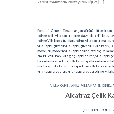
kapısı imalatında kaliteyi, şıklığı ve […]
Posted in
Genel
|
Tagged
ahşap görünümlü çelik kapı
,
edirne
,
çelik villa kapısı edirne
,
dayanıklı çelik kapı
,
day
edirne Villa kapısı fiyatları
,
edirne villa kapısı imalatı
,
e
villa kapısı
,
güvenli villa kapısı
,
güvenlikli villa kapısı
,
ıs
modelleri
,
modern villa kapısı edirne
,
özel ölçü villa ka
ömürlü çelik kapı
,
villa giriş kapısı edirne
,
villa kapısı çe
kapısı firmaları edirne
,
villa kapısı fiyatları edirne
,
villa
markaları
,
villa kapısı montajı edirne
,
villa kapısı öneril
villa kapısı üreticileri
,
villa kapısı üreticisi edirne
,
villa 
VILLA KAPISI
,
AKILLI VILLA KAPISI
,
GENEL
,
Alcatraz Çelik Ka
ÇELIK KAPI MODELLER