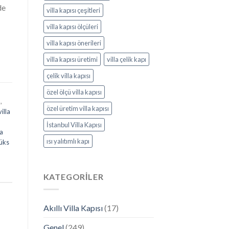
de
villa kapısı çeşitleri
villa kapısı ölçüleri
villa kapısı önerileri
villa kapısı üretimi
villa çelik kapı
çelik villa kapısı
özel ölçü villa kapısı
ı
,
özel üretim villa kapısı
illa
İstanbul Villa Kapısı
la
ısı yalıtımlı kapı
lüks
KATEGORILER
Akıllı Villa Kapısı
(17)
Genel
(249)