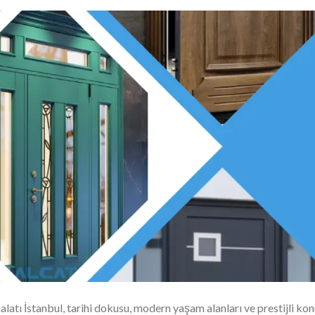
alatı İstanbul, tarihi dokusu, modern yaşam alanları ve prestijli kon