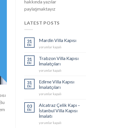
hakkında yazılar
paylaşmaktayız
LATEST POSTS
Mardin Villa Kapısı
31
Eki
Mardin
yorumlar kapalı
Villa
Kapısı
Trabzon Villa Kapısı
31
için
Eki
İmalatçıları
Trabzon
yorumlar kapalı
Villa
Kapısı
Edirne Villa Kapısı
31
İmalatçıları
Eki
İmalatçıları
için
Edirne
yorumlar kapalı
ısı
Villa
 Bu
Kapısı
Alcatraz Çelik Kapı –
03
İmalatçıları
nem
Eki
İstanbul Villa Kapısı
için
İmalatı
Alcatraz
yorumlar kapalı
Çelik