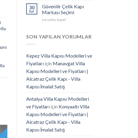
Kapı
Güvenilir Çelik Kapı
30
–
Eyl
Markası Seçimi
İstanbul
Güvenilir
yorumlar kapalı
Villa
i
Çelik
Kapısı
illa
Kapı
İmalatı
Markası
SON YAPILAN YORUMLAR
için
Seçimi
için
apısı
Kepez Villa Kapısı Modelleri ve
Fiyatları
için
Manavgat Villa
illa
Kapısı Modelleri ve Fiyatları |
Alcatraz Çelik Kapı - Villa
Kapısı İmalat Satış
Antalya Villa Kapısı Modelleri
ve Fiyatları
için
Konyaaltı Villa
Kapısı Modelleri ve Fiyatları |
Alcatraz Çelik Kapı - Villa
Kapısı İmalat Satış