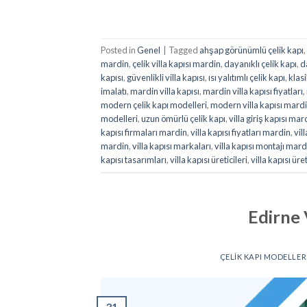
Posted in
Genel
|
Tagged
ahşap görünümlü çelik kapı
,
mardin
,
çelik villa kapısı mardin
,
dayanıklı çelik kapı
,
d
kapısı
,
güvenlikli villa kapısı
,
ısı yalıtımlı çelik kapı
,
klasi
imalatı
,
mardin villa kapısı
,
mardin villa kapısı fiyatları
,
modern çelik kapı modelleri
,
modern villa kapısı mard
modelleri
,
uzun ömürlü çelik kapı
,
villa giriş kapısı mar
kapısı firmaları mardin
,
villa kapısı fiyatları mardin
,
vil
mardin
,
villa kapısı markaları
,
villa kapısı montajı mard
kapısı tasarımları
,
villa kapısı üreticileri
,
villa kapısı üre
Edirne V
ÇELIK KAPI MODELLER
31