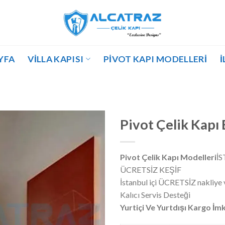
YFA
VILLA KAPISI
PIVOT KAPI MODELLERI
İ
Pivot Çelik Kap
Pivot Çelik Kapı Modelleri
İS
ÜCRETSİZ KEŞİF
İstanbul içi ÜCRETSİZ nakliye
Kalıcı Servis Desteği
Yurtiçi Ve Yurtdışı Kargo İm