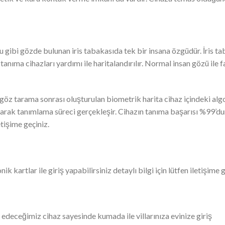
u gibi gözde bulunan iris tabakasıda tek bir insana özgüdür. İris t
tanıma cihazları yardımı ile haritalandırılır. Normal insan gözü ile
 göz tarama sonrası oluşturulan biometrik harita cihaz içindeki algo
larak tanımlama süreci gerçekleşir. Cihazın tanıma başarısı %99’dur
etişime geçiniz.
k kartlar ile giriş yapabilirsiniz detaylı bilgi için lütfen iletişime g
edeceğimiz cihaz sayesinde kumada ile villarınıza evinize giriş