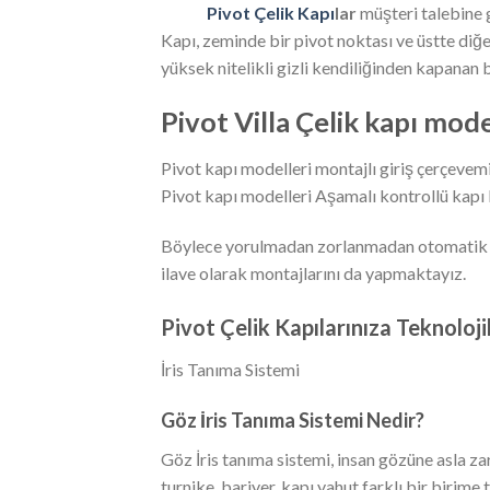
Pivot Çelik Kapı
lar
müşteri talebine g
Kapı, zeminde bir pivot noktası ve üstte diğe
yüksek nitelikli gizli kendiliğinden kapanan
Pivot Villa Çelik kapı mode
Pivot kapı modelleri montajlı giriş çerçevemiz
Pivot kapı modelleri Aşamalı kontrollü kapı ka
Böylece yorulmadan zorlanmadan otomatik şekil
ilave olarak montajlarını da yapmaktayız.
Pivot Çelik Kapılarınıza Teknolojik
İris Tanıma Sistemi
Göz İris Tanıma Sistemi Nedir?
Göz İris tanıma sistemi, insan gözüne asla 
turnike, bariyer, kapı yahut farklı bir biri