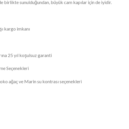
e birlikte sunulduğundan, büyük cam kapılar için de iyidir.
dışı kargo imkanı
na 25 yıl koşulsuz garanti
me Seçenekleri
oko ağaç ve Marin su kontrası seçenekleri