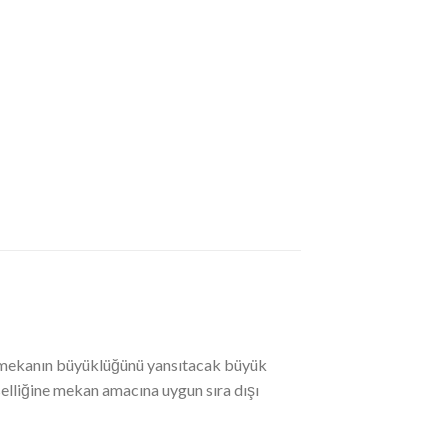
k mekanın büyüklüğünü yansıtacak büyük
rselliğine mekan amacına uygun sıra dışı