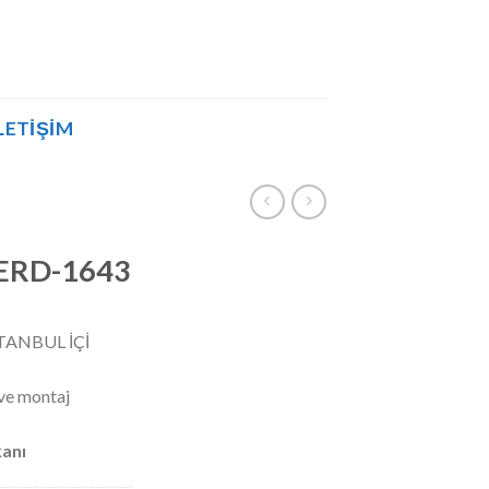
LETIŞIM
ı ERD-1643
TANBUL İÇİ
 ve montaj
kanı