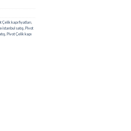
t Çelik kapı fiyatları
,
ı istanbul satış
,
Pivot
atış
,
Pivot Çelik kapı