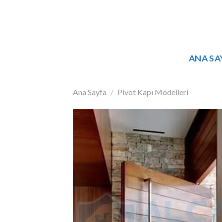
İçeriğe
atla
ANA SA
Ana Sayfa
/
Pivot Kapı Modelleri