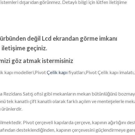
istemleri dışarıdan görünmez. Detaylı bilgi için lütfen iletişime
 Dürbünden değil Lcd ekrandan görme imkanı
n iletişime geçiniz.
imizi göz atmak istermisiniz
ik kapı modelleri,Pivot
Çelik kapı
fiyatları,Pivot Çelik kapı imalatı
villa Rezidans Satış ofisi gibi mekanların mekan bütünlüğünü boz
yönü tek kanatlı çift kanatlı olarak farklı açılım ve menteşelerle m
 ürünlerdir.
ilmektedir. Pivot çerçeveli kapılarda çerçeve, kapının ağırlığını de
rafından desteklendiğinden, kapının çerçevesini güçlendirmeye gerek