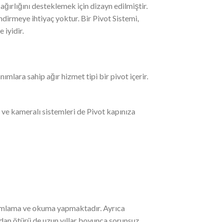
ağırlığını desteklemek için dizayn edilmiştir.
ndirmeye ihtiyaç yoktur. Bir Pivot Sistemi,
 iyidir.
mlara sahip ağır hizmet tipi bir pivot içerir.
 ve kameralı sistemleri de Pivot kapınıza
anımlama ve okuma yapmaktadır. Ayrıca
ndan ötürü de uzun yıllar boyunca sorunsuz