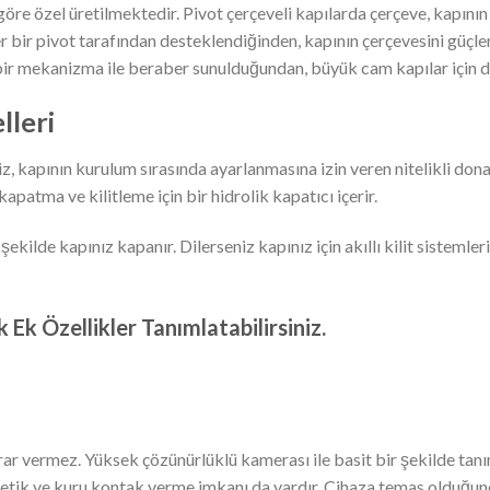
öre özel üretilmektedir. Pivot çerçeveli kapılarda çerçeve, kapının 
r bir pivot tarafından desteklendiğinden, kapının çerçevesini güçle
 bir mekanizma ile beraber sunulduğundan, büyük cam kapılar için de
lleri
, kapının kurulum sırasında ayarlanmasına izin veren nitelikli donanı
patma ve kilitleme için bir hidrolik kapatıcı içerir.
de kapınız kapanır. Dilerseniz kapınız için akıllı kilit sistemleri
 Ek Özellikler Tanımlatabilirsiniz.
zarar vermez. Yüksek çözünürlüklü kamerası ile basit bir şekilde t
me tetik ve kuru kontak verme imkanı da vardır. Cihaza temas olduğu