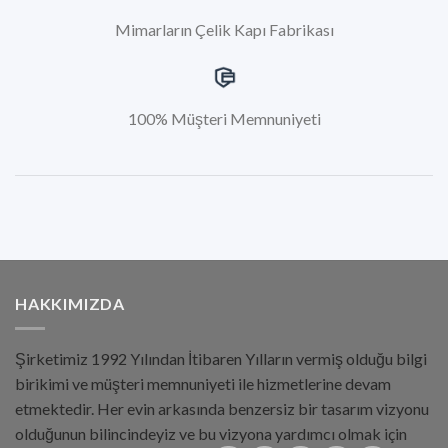
Mimarların Çelik Kapı Fabrikası
100% Müşteri Memnuniyeti
HAKKIMIZDA
Şirketimiz 1992 Yılından İtibaren Yılların vermiş olduğu bilgi
birikimi ve müşteri memnuniyeti ile hizmetlerine devam
etmektedir. Her evin arkasında benzersiz bir tasarım vizyonu
olduğunun bilincindeyiz ve bu vizyona yardımcı olmak için