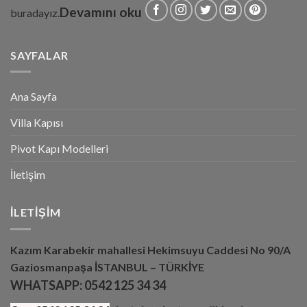
Devamını oku
buradayız.
SAYFALAR
Ana Sayfa
Villa Kapısı
Pivot Kapı Modelleri
İletişim
İLETIŞIM
Kazım Karabekir mahallesi Hekimsuyu Caddesi No 90/A
Gaziosmanpaşa İSTANBUL – TÜRKİYE
WHATSAPP:
0542 125 34 34