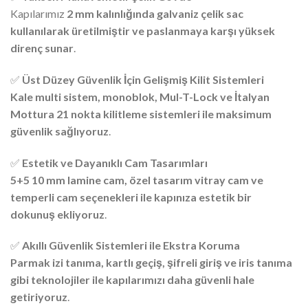
Kapılarımız
2 mm kalınlığında galvaniz çelik sac
kullanılarak üretilmiştir ve paslanmaya karşı yüksek
direnç sunar
.
✅
Üst Düzey Güvenlik İçin Gelişmiş Kilit Sistemleri
Kale multi sistem, monoblok, Mul-T-Lock ve İtalyan
Mottura 21 nokta kilitleme sistemleri ile maksimum
güvenlik sağlıyoruz
.
✅
Estetik ve Dayanıklı Cam Tasarımları
5+5 10 mm lamine cam, özel tasarım vitray cam ve
temperli cam seçenekleri ile kapınıza estetik bir
dokunuş ekliyoruz
.
✅
Akıllı Güvenlik Sistemleri ile Ekstra Koruma
Parmak izi tanıma, kartlı geçiş, şifreli giriş ve iris tanıma
gibi teknolojiler ile kapılarımızı daha güvenli hale
getiriyoruz
.