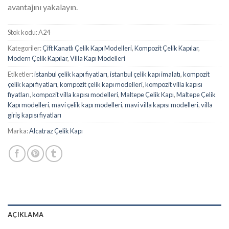
avantajını yakalayın.
Stok kodu:
A24
Kategoriler:
Çift Kanatlı Çelik Kapı Modelleri
,
Kompozit Çelik Kapılar
,
Modern Çelik Kapılar
,
Villa Kapı Modelleri
Etiketler:
istanbul çelik kapı fiyatları
,
istanbul çelik kapı imalatı
,
kompozit
çelik kapı fiyatları
,
kompozit çelik kapı modelleri
,
kompozit villa kapısı
fiyatları
,
kompozit villa kapısı modelleri
,
Maltepe Çelik Kapı
,
Maltepe Çelik
Kapı modelleri
,
mavi çelik kapı modelleri
,
mavi villa kapısı modelleri
,
villa
giriş kapısı fiyatları
Marka:
Alcatraz Çelik Kapı
AÇIKLAMA