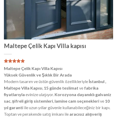
Maltepe Çelik Kapı Villa kapısı
1
müşteri
Maltepe Çelik Kapı Villa Kapısı
puanına
Yüksek Güvenlik ve Şıklık Bir Arada
dayanarak
5 üzerinden
Modern tasarım ve üstün güvenlik özellikleriyle
İstanbul ,
5.00
puan
Maltepe Villa Kapısı
,
15 günde teslimat
ve
fabrika
aldı
fiyatlarıyla
evinize ulaşıyor.
Korozyona dayanıklı galvaniz
sac
,
şifreli giriş sistemleri
,
lamine cam seçenekleri
ve
10
yıl garanti
ile uzun yıllar güvenle kullanabileceğiniz bir kapı.
Toptan ve perakende satış imkanı ile
aracısız alışveriş