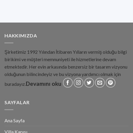
HAKKIMIZDA
Şirketimiz 1992 Yılından İtibaren Yılların vermiş olduğu bilgi
birikimi ve müşteri memnuniyeti ile hizmetlerine devam
etmektedir. Her evin arkasında benzersiz bir tasarım vizyonu
olduğunun bilincindeyiz ve bu vizyona yardımcı olmak için
Devamını oku
buradayız.
SAYFALAR
Ana Sayfa
Villa Kapısı