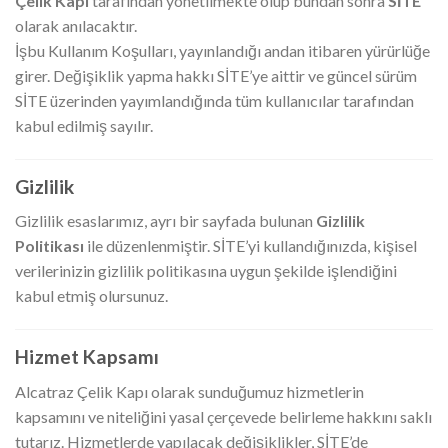
Çelik Kapı
tarafından yönetilmekte olup bundan sonra
SİTE
olarak anılacaktır.
İşbu Kullanım Koşulları, yayınlandığı andan itibaren yürürlüğe
girer. Değişiklik yapma hakkı SİTE’ye aittir ve güncel sürüm
SİTE üzerinden yayımlandığında tüm kullanıcılar tarafından
kabul edilmiş sayılır.
Gizlilik
Gizlilik esaslarımız, ayrı bir sayfada bulunan
Gizlilik
Politikası
ile düzenlenmiştir. SİTE’yi kullandığınızda, kişisel
verilerinizin gizlilik politikasına uygun şekilde işlendiğini
kabul etmiş olursunuz.
Hizmet Kapsamı
Alcatraz Çelik Kapı olarak sunduğumuz hizmetlerin
kapsamını ve niteliğini yasal çerçevede belirleme hakkını saklı
tutarız. Hizmetlerde yapılacak değişiklikler, SİTE’de