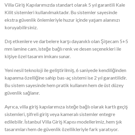
Villa Giriş Kapılarımızda standart olarak 5 yıl garantili Kale
Kilit sistemleri kullanılmaktadır. Bu sistemler sayesinde
ekstra güvenlik önlemleriyle huzur içinde yaşam alanınızı
koruyabilirsiniz.
Dış etkenlere ve darbelere karşı dayanıklı olan Şişecam 5+5
mm lamine cam, isteğe bağlı renk ve desen seçenekleri ile
kişiye özel tasarım imkanı sunar.
Yeni nesil teknoloji ile geliştirilmiş, 6 saniyede kendiliğinden
kapanma özelliğine sahip bas-aç sistemi ise 2 yıl garantilidir.
Bu sistem sayesinde hem pratik kullanım hem de üst düzey
güvenlik sağlanır.
Ayrıca, villa giriş kapılarımıza isteğe bağlı olarak kartlı geçiş
sistemleri, şifreli giriş veya kameralı sistemler entegre
edilebilir. İstanbul Villa Giriş Kapısı modellerimiz, hem şık
tasarımları hem de güvenlik özellikleriyle fark yaratıyor.