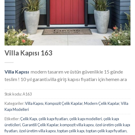
Villa Kapısı 163
Villa Kapısı
modern tasarım ve üstün güvenlikle 15 günde
teslim ! 10 yıl garanti.villa giriş kapısı fiyatları için hemen ara
Stok kodu:
A163
Kategoriler:
Villa Kapısı
,
Kompozit Çelik Kapılar
,
Modern Çelik Kapılar
,
Villa
Kapı Modelleri
Etiketler:
Çelik Kapı
,
çelik kapı fiyatları
,
çelik kapı modelleri
,
çelik kapı
üreticileri
,
Garantili Çelik Kapılar
,
kompozit villa kapısı
,
özel üretim çelik kapı
fiyatları
,
özel üretim villa kapısı
,
toptan çelik kapı
,
toptan çelik kapı fiyatları
,