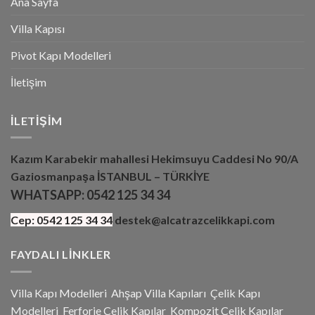
Ana Sayfa
Villa Kapısı
Pivot Kapı Modelleri
İletişim
İLETIŞIM
Kazım Karabekir mahallesi Hekimsuyu Caddesi No 90/A
Gaziosmanpaşa İSTANBUL – TÜRKİYE
WHATSAPP:
0542 125 34 34
Cep:
0542 125 34 34
destek@alcatrazcelikkapi.com
FAYDALI LINKLER
Villa Kapı Modelleri
Ahşap Villa Kapıları
Çelik Kapı
Modelleri
Ferforje Çelik Kapılar
Kompozit Çelik Kapılar