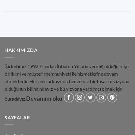
HAKKIMIZDA
Şirketimiz 1992 Yılından İtibaren Yılların vermiş olduğu bilgi
birikimi ve müşteri memnuniyeti ile hizmetlerine devam
etmektedir. Her evin arkasında benzersiz bir tasarım vizyonu
olduğunun bilincindeyiz ve bu vizyona yardımcı olmak için
Devamını oku
buradayız.
SAYFALAR