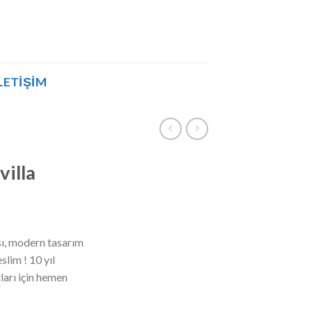
LETIŞIM
villa
sı, modern tasarım
slim ! 10 yıl
tları için hemen