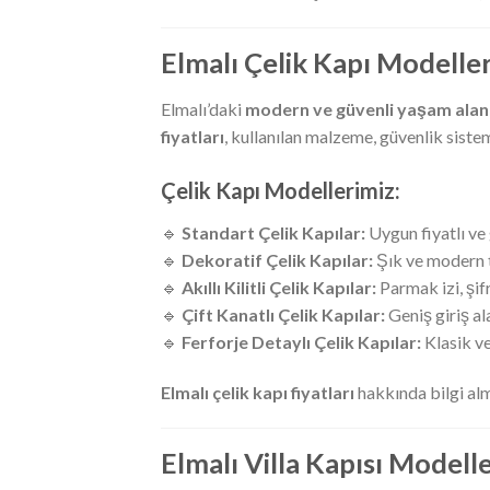
Elmalı Çelik Kapı Modelleri
Elmalı’daki
modern ve güvenli yaşam alanlar
fiyatları
, kullanılan malzeme, güvenlik sist
Çelik Kapı Modellerimiz:
🔹
Standart Çelik Kapılar:
Uygun fiyatlı ve
🔹
Dekoratif Çelik Kapılar:
Şık ve modern t
🔹
Akıllı Kilitli Çelik Kapılar:
Parmak izi, şifr
🔹
Çift Kanatlı Çelik Kapılar:
Geniş giriş ala
🔹
Ferforje Detaylı Çelik Kapılar:
Klasik ve
Elmalı çelik kapı fiyatları
hakkında bilgi alma
Elmalı Villa Kapısı Modelle