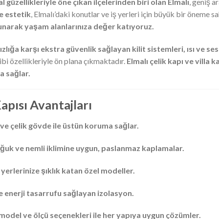
l güzellikleriyle öne çıkan ilçelerinden biri olan Elmalı
, geniş a
e estetik
, Elmalı’daki konutlar ve iş yerleri için büyük bir öneme sa
sunarak yaşam alanlarınıza değer katıyoruz.
ızlığa karşı ekstra güvenlik sağlayan kilit sistemleri, ısı ve ses
ibi özellikleriyle ön plana çıkmaktadır.
Elmalı çelik kapı ve villa
a sağlar.
Kapısı Avantajları
i ve çelik gövde ile üstün koruma sağlar.
soğuk ve nemli iklimine uygun, paslanmaz kaplamalar.
 yerlerinize şıklık katan özel modeller.
 enerji tasarrufu sağlayan izolasyon.
 model ve ölçü seçenekleri ile her yapıya uygun çözümler.