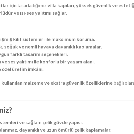
utlar
için tasarladığımız
villa kapıları
,
yüksek güvenlik ve estetiğ
lüdür ve ısı-ses yalıtımı sağlar.
lişmiş kilit sistemleri ile maksimum koruma.
k, soğuk ve nemli havaya dayanıklı kaplamalar.
ygun farklı tasarım seçenekleri.
sı ve ses yalıtımı ile konforlu bir yaşam alanı.
e özel üretim imkânı.
 kullanılan malzeme ve ekstra güvenlik özelliklerine
bağlı olar
niz?
sistemleri ve sağlam çelik gövde yapısı.
lanmaz, dayanıklı ve uzun ömürlü çelik kaplamalar.