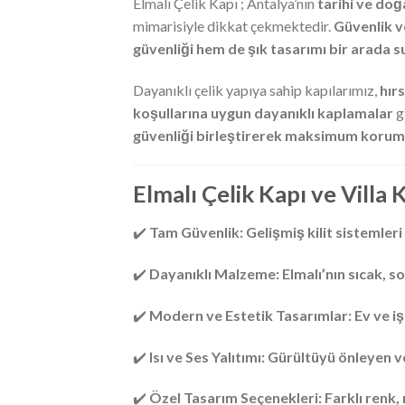
Elmalı Çelik Kapı ; Antalya’nın
tarihi ve doğa
mimarisiyle dikkat çekmektedir.
Güvenlik v
güvenliği hem de şık tasarımı bir arada 
Dayanıklı çelik yapıya sahip kapılarımız,
hırs
koşullarına uygun dayanıklı kaplamalar
g
güvenliği birleştirerek maksimum korum
Elmalı Çelik Kapı ve Villa 
✔️
Tam Güvenlik:
Gelişmiş kilit sistemler
✔️
Dayanıklı Malzeme:
Elmalı’nın sıcak, 
✔️
Modern ve Estetik Tasarımlar:
Ev ve iş
✔️
Isı ve Ses Yalıtımı:
Gürültüyü önleyen ve
✔️
Özel Tasarım Seçenekleri:
Farklı renk,