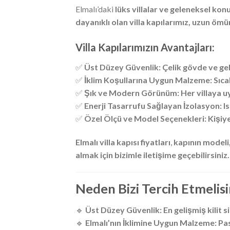
Elmalı’daki
lüks villalar ve geleneksel kon
dayanıklı olan villa kapılarımız, uzun ömür
Villa Kapılarımızın Avantajları:
✅
Üst Düzey Güvenlik:
Çelik gövde ve ge
✅
İklim Koşullarına Uygun Malzeme:
Sıca
✅
Şık ve Modern Görünüm:
Her villaya u
✅
Enerji Tasarrufu Sağlayan İzolasyon:
I
✅
Özel Ölçü ve Model Seçenekleri:
Kişiy
Elmalı villa kapısı fiyatları
,
kapının modeli,
almak için bizimle iletişime geçebilirsiniz.
Neden Bizi Tercih Etmelisi
🔹
Üst Düzey Güvenlik:
En gelişmiş kilit 
🔹
Elmalı’nın İklimine Uygun Malzeme:
Pas