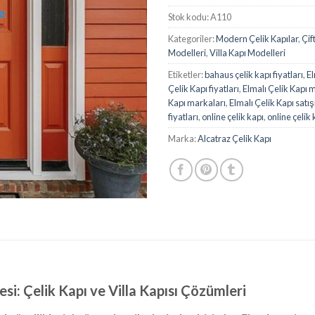
Stok kodu:
A110
Kategoriler:
Modern Çelik Kapılar
,
Çif
Modelleri
,
Villa Kapı Modelleri
Etiketler:
bahaus çelik kapı fiyatları
,
El
Çelik Kapı fiyatları
,
Elmalı Çelik Kapı 
Kapı markaları
,
Elmalı Çelik Kapı satış
fiyatları
,
online çelik kapı
,
online çelik
Marka:
Alcatraz Çelik Kapı
esi: Çelik Kapı ve Villa Kapısı Çözümleri