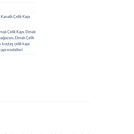
t Kanatlı Çelik Kapı
malı Çelik Kapı
,
Elmalı
mağazası
,
Elmalı Çelik
ı
,
koçtaş çelik kapı
 kapı modelleri