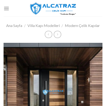
İçeriğe
atla
Ana Sayfa
/
Villa Kapı Modelleri
/
Modern Çelik Kapılar