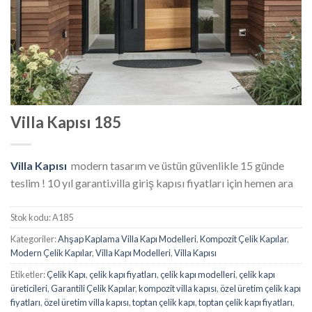
Villa Kapısı 185
Villa Kapısı
modern tasarım ve üstün güvenlikle 15 günde
teslim ! 10 yıl garanti.villa giriş kapısı fiyatları için hemen ara
Stok kodu:
A185
Kategoriler:
Ahşap Kaplama Villa Kapı Modelleri
,
Kompozit Çelik Kapılar
,
Modern Çelik Kapılar
,
Villa Kapı Modelleri
,
Villa Kapısı
Etiketler:
Çelik Kapı
,
çelik kapı fiyatları
,
çelik kapı modelleri
,
çelik kapı
üreticileri
,
Garantili Çelik Kapılar
,
kompozit villa kapısı
,
özel üretim çelik kapı
fiyatları
,
özel üretim villa kapısı
,
toptan çelik kapı
,
toptan çelik kapı fiyatları
,