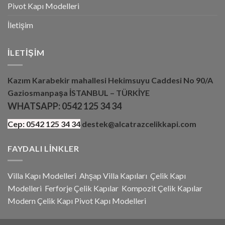
Pivot Kapı Modelleri
İletişim
İLETIŞIM
Kazım Karabekir mahallesi Hekimsuyu Caddesi No 90/A
Gaziosmanpaşa İSTANBUL – TÜRKİYE
WHATSAPP:
0542 125 34 34
Cep:
0542 125 34 34
destek@alcatrazcelikkapi.com
FAYDALI LINKLER
Villa Kapı Modelleri
Ahşap Villa Kapıları
Çelik Kapı
Modelleri
Ferforje Çelik Kapılar
Kompozit Çelik Kapılar
Modern Çelik Kapı
Pivot Kapı Modeller
i