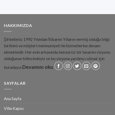
HAKKIMIZDA
Şirketimiz 1992 Yılından İtibaren Yılların vermiş olduğu bilgi
birikimi ve müşteri memnuniyeti ile hizmetlerine devam
etmektedir. Her evin arkasında benzersiz bir tasarım vizyonu
olduğunun bilincindeyiz ve bu vizyona yardımcı olmak için
Devamını oku
buradayız.
SAYFALAR
Ana Sayfa
Villa Kapısı