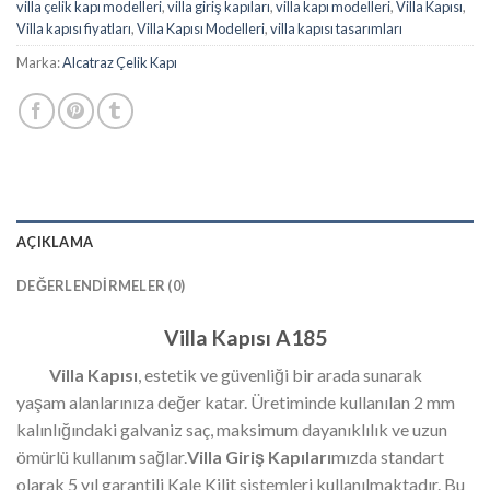
villa çelik kapı modelleri
,
villa giriş kapıları
,
villa kapı modelleri
,
Villa Kapısı
,
Villa kapısı fiyatları
,
Villa Kapısı Modelleri
,
villa kapısı tasarımları
Marka:
Alcatraz Çelik Kapı
AÇIKLAMA
DEĞERLENDIRMELER (0)
Villa Kapısı A185
Villa Kapısı
, estetik ve güvenliği bir arada sunarak
yaşam alanlarınıza değer katar. Üretiminde kullanılan 2 mm
kalınlığındaki galvaniz saç, maksimum dayanıklılık ve uzun
ömürlü kullanım sağlar.
Villa Giriş Kapıları
mızda standart
olarak 5 yıl garantili Kale Kilit sistemleri kullanılmaktadır. Bu