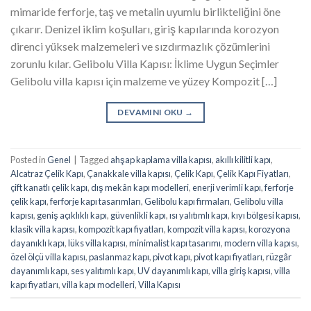
mimaride ferforje, taş ve metalin uyumlu birlikteliğini öne
çıkarır. Denizel iklim koşulları, giriş kapılarında korozyon
direnci yüksek malzemeleri ve sızdırmazlık çözümlerini
zorunlu kılar. Gelibolu Villa Kapısı: İklime Uygun Seçimler
Gelibolu villa kapısı için malzeme ve yüzey Kompozit […]
DEVAMINI OKU
→
Posted in
Genel
|
Tagged
ahşap kaplama villa kapısı
,
akıllı kilitli kapı
,
Alcatraz Çelik Kapı
,
Çanakkale villa kapısı
,
Çelik Kapı
,
Çelik Kapı Fiyatları
,
çift kanatlı çelik kapı
,
dış mekân kapı modelleri
,
enerji verimli kapı
,
ferforje
çelik kapı
,
ferforje kapı tasarımları
,
Gelibolu kapı firmaları
,
Gelibolu villa
kapısı
,
geniş açıklıklı kapı
,
güvenlikli kapı
,
ısı yalıtımlı kapı
,
kıyı bölgesi kapısı
,
klasik villa kapısı
,
kompozit kapı fiyatları
,
kompozit villa kapısı
,
korozyona
dayanıklı kapı
,
lüks villa kapısı
,
minimalist kapı tasarımı
,
modern villa kapısı
,
özel ölçü villa kapısı
,
paslanmaz kapı
,
pivot kapı
,
pivot kapı fiyatları
,
rüzgâr
dayanımlı kapı
,
ses yalıtımlı kapı
,
UV dayanımlı kapı
,
villa giriş kapısı
,
villa
kapı fiyatları
,
villa kapı modelleri
,
Villa Kapısı