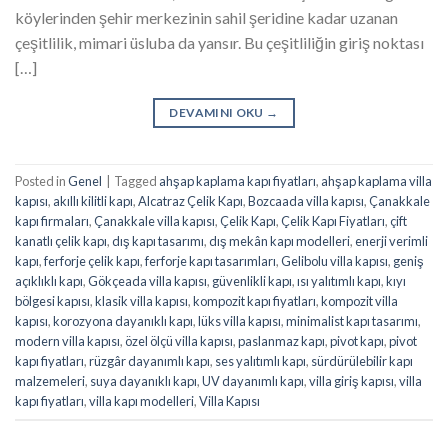
köylerinden şehir merkezinin sahil şeridine kadar uzanan
çeşitlilik, mimari üsluba da yansır. Bu çeşitliliğin giriş noktası
[…]
DEVAMINI OKU
→
Posted in
Genel
|
Tagged
ahşap kaplama kapı fiyatları
,
ahşap kaplama villa
kapısı
,
akıllı kilitli kapı
,
Alcatraz Çelik Kapı
,
Bozcaada villa kapısı
,
Çanakkale
kapı firmaları
,
Çanakkale villa kapısı
,
Çelik Kapı
,
Çelik Kapı Fiyatları
,
çift
kanatlı çelik kapı
,
dış kapı tasarımı
,
dış mekân kapı modelleri
,
enerji verimli
kapı
,
ferforje çelik kapı
,
ferforje kapı tasarımları
,
Gelibolu villa kapısı
,
geniş
açıklıklı kapı
,
Gökçeada villa kapısı
,
güvenlikli kapı
,
ısı yalıtımlı kapı
,
kıyı
bölgesi kapısı
,
klasik villa kapısı
,
kompozit kapı fiyatları
,
kompozit villa
kapısı
,
korozyona dayanıklı kapı
,
lüks villa kapısı
,
minimalist kapı tasarımı
,
modern villa kapısı
,
özel ölçü villa kapısı
,
paslanmaz kapı
,
pivot kapı
,
pivot
kapı fiyatları
,
rüzgâr dayanımlı kapı
,
ses yalıtımlı kapı
,
sürdürülebilir kapı
malzemeleri
,
suya dayanıklı kapı
,
UV dayanımlı kapı
,
villa giriş kapısı
,
villa
kapı fiyatları
,
villa kapı modelleri
,
Villa Kapısı