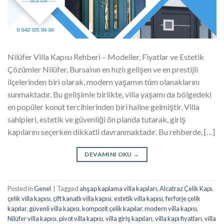
Nilüfer Villa Kapısı Rehberi – Modeller, Fiyatlar ve Estetik
Çözümler Nilüfer, Bursa’nın en hızlı gelişen ve en prestijli
ilçelerinden biri olarak, modern yaşamın tüm olanaklarını
sunmaktadır. Bu gelişimle birlikte, villa yaşamı da bölgedeki
en popüler konut tercihlerinden biri haline gelmiştir. Villa
sahipleri, estetik ve güvenliği ön planda tutarak, giriş
kapılarını seçerken dikkatli davranmaktadır. Bu rehberde, […]
DEVAMINI OKU
→
Posted in
Genel
|
Tagged
ahşap kaplama villa kapıları
,
Alcatraz Çelik Kapı
,
çelik villa kapısı
,
çift kanatlı villa kapısı
,
estetik villa kapısı
,
ferforje çelik
kapılar
,
güvenli villa kapısı
,
kompozit çelik kapılar
,
modern villa kapısı
,
Nilüfer villa kapısı
,
pivot villa kapısı
,
villa giriş kapıları
,
villa kapı fiyatları
,
villa