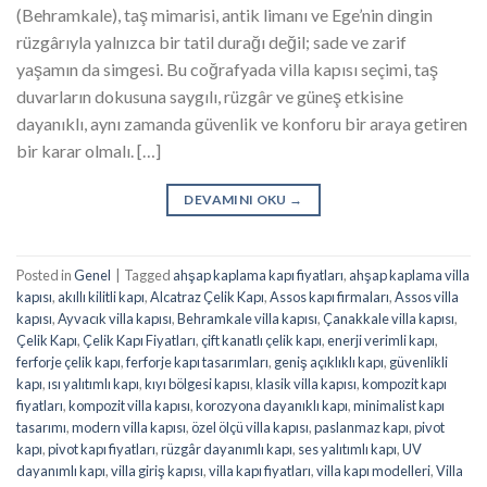
(Behramkale), taş mimarisi, antik limanı ve Ege’nin dingin
rüzgârıyla yalnızca bir tatil durağı değil; sade ve zarif
yaşamın da simgesi. Bu coğrafyada villa kapısı seçimi, taş
duvarların dokusuna saygılı, rüzgâr ve güneş etkisine
dayanıklı, aynı zamanda güvenlik ve konforu bir araya getiren
bir karar olmalı. […]
DEVAMINI OKU
→
Posted in
Genel
|
Tagged
ahşap kaplama kapı fiyatları
,
ahşap kaplama villa
kapısı
,
akıllı kilitli kapı
,
Alcatraz Çelik Kapı
,
Assos kapı firmaları
,
Assos villa
kapısı
,
Ayvacık villa kapısı
,
Behramkale villa kapısı
,
Çanakkale villa kapısı
,
Çelik Kapı
,
Çelik Kapı Fiyatları
,
çift kanatlı çelik kapı
,
enerji verimli kapı
,
ferforje çelik kapı
,
ferforje kapı tasarımları
,
geniş açıklıklı kapı
,
güvenlikli
kapı
,
ısı yalıtımlı kapı
,
kıyı bölgesi kapısı
,
klasik villa kapısı
,
kompozit kapı
fiyatları
,
kompozit villa kapısı
,
korozyona dayanıklı kapı
,
minimalist kapı
tasarımı
,
modern villa kapısı
,
özel ölçü villa kapısı
,
paslanmaz kapı
,
pivot
kapı
,
pivot kapı fiyatları
,
rüzgâr dayanımlı kapı
,
ses yalıtımlı kapı
,
UV
dayanımlı kapı
,
villa giriş kapısı
,
villa kapı fiyatları
,
villa kapı modelleri
,
Villa