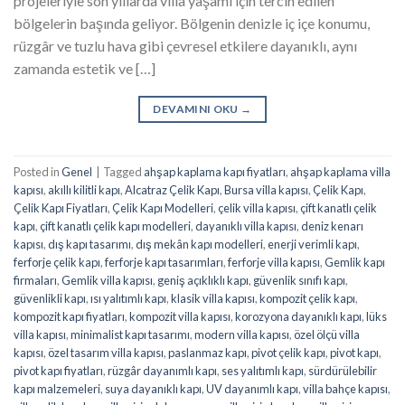
projeleriyle son yıllarda villa yaşamı için tercih edilen
bölgelerin başında geliyor. Bölgenin denizle iç içe konumu,
rüzgâr ve tuzlu hava gibi çevresel etkilere dayanıklı, aynı
zamanda estetik ve […]
DEVAMINI OKU
→
Posted in
Genel
|
Tagged
ahşap kaplama kapı fiyatları
,
ahşap kaplama villa
kapısı
,
akıllı kilitli kapı
,
Alcatraz Çelik Kapı
,
Bursa villa kapısı
,
Çelik Kapı
,
Çelik Kapı Fiyatları
,
Çelik Kapı Modelleri
,
çelik villa kapısı
,
çift kanatlı çelik
kapı
,
çift kanatlı çelik kapı modelleri
,
dayanıklı villa kapısı
,
deniz kenarı
kapısı
,
dış kapı tasarımı
,
dış mekân kapı modelleri
,
enerji verimli kapı
,
ferforje çelik kapı
,
ferforje kapı tasarımları
,
ferforje villa kapısı
,
Gemlik kapı
firmaları
,
Gemlik villa kapısı
,
geniş açıklıklı kapı
,
güvenlik sınıfı kapı
,
güvenlikli kapı
,
ısı yalıtımlı kapı
,
klasik villa kapısı
,
kompozit çelik kapı
,
kompozit kapı fiyatları
,
kompozit villa kapısı
,
korozyona dayanıklı kapı
,
lüks
villa kapısı
,
minimalist kapı tasarımı
,
modern villa kapısı
,
özel ölçü villa
kapısı
,
özel tasarım villa kapısı
,
paslanmaz kapı
,
pivot çelik kapı
,
pivot kapı
,
pivot kapı fiyatları
,
rüzgâr dayanımlı kapı
,
ses yalıtımlı kapı
,
sürdürülebilir
kapı malzemeleri
,
suya dayanıklı kapı
,
UV dayanımlı kapı
,
villa bahçe kapısı
,