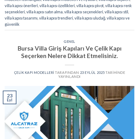
villa kapısı önerileri
,
villa kapısı özellikleri
,
villa kapısı pivot
,
villa kapısı renk
seçenekleri
,
villa kapısı satın alma
,
villa kapısı seçenekleri
,
villa kapısı stil
,
villa kapısı tasarımı
,
villa kapısı trendleri
,
villa kapısı uludağ
,
villa kapısı ve
güvenlik
GENEL
Bursa Villa Giriş Kapıları Ve Çelik Kapı
Seçerken Nelere Dikkat Etmelisiniz.
ÇELIK KAPI MODELLERI
TARAFINDAN
23 EYLÜL 2025
TARIHINDE
YAYINLANDI
23
Eyl