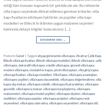
ettiği tüm konuları kapsamlı bir şekilde ele alır. Bu rehberde
villa kapısı seçiminde dikkat edilmesi gereken kriterler, villa
kapı fiyatlarını etkileyen faktörler, en popüler villa kapı
modelleri ve Bilecik’in iklimine uygun malzeme seçimleri
hakkında detaylı bilgiler bulacaksınız. […]
DEVAMINI OKU
→
Posted in
Genel
|
Tagged
ahşap görünümlü villa kapısı
,
Alcatraz Çelik Kapı
,
Bilecik villa kapı fiyatları
,
Bilecik villa kapı modelleri
,
Bilecik villa kapısı
,
çelik
villa kapısı
,
dekoratif villa kapısı
,
estetik villa kapısı
,
güvenli villa kapısı
,
modern villa kapısı
,
müstakil ev kapısı
,
pivot villa kapıları
,
villa giriş kapısı
,
villa kapı fiyatları
,
villa kapı modelleri
,
Villa Kapısı
,
villa kapısı avantajları
,
villa kapısı çeşitleri
,
villa kapısı dayanıklılık
,
villa kapısı değerlendirme
,
villa
kapısı dış mekan
,
villa kapısı estetik
,
villa kapısı fiyat aralıkları
,
villa kapısı
güvenlik
,
villa kapısı iç mekan
,
villa kapısı karşılaştırma
,
villa kapısı
malzemeleri
,
villa kapısı model çeşitleri
,
villa kapısı ölçüleri
,
villa kapısı
özellikleri
,
villa kapısı popüler
,
villa kapısı projeleri
,
villa kapısı renk
seçenekleri
,
villa kapısı satın alma
,
villa kapısı seçenekleri
,
villa kapısı stil
,