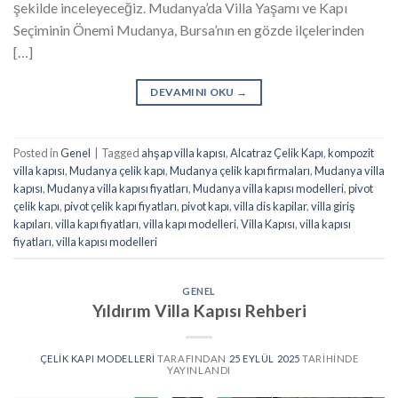
şekilde inceleyeceğiz. Mudanya’da Villa Yaşamı ve Kapı
Seçiminin Önemi Mudanya, Bursa’nın en gözde ilçelerinden
[…]
DEVAMINI OKU
→
Posted in
Genel
|
Tagged
ahşap villa kapısı
,
Alcatraz Çelik Kapı
,
kompozit
villa kapısı
,
Mudanya çelik kapı
,
Mudanya çelik kapı firmaları
,
Mudanya villa
kapısı
,
Mudanya villa kapısı fiyatları
,
Mudanya villa kapısı modelleri
,
pivot
çelik kapı
,
pivot çelik kapı fiyatları
,
pivot kapı
,
villa dis kapilar
,
villa giriş
kapıları
,
villa kapı fiyatları
,
villa kapı modelleri
,
Villa Kapısı
,
villa kapısı
fiyatları
,
villa kapısı modelleri
GENEL
Yıldırım Villa Kapısı Rehberi
ÇELIK KAPI MODELLERI
TARAFINDAN
25 EYLÜL 2025
TARIHINDE
YAYINLANDI