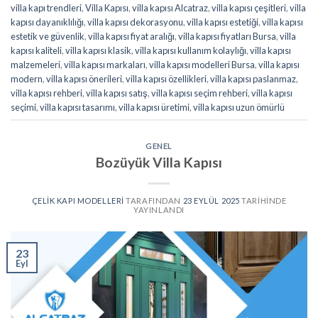
villa kapı trendleri
,
Villa Kapısı
,
villa kapısı Alcatraz
,
villa kapısı çeşitleri
,
villa
kapısı dayanıklılığı
,
villa kapısı dekorasyonu
,
villa kapısı estetiği
,
villa kapısı
estetik ve güvenlik
,
villa kapısı fiyat aralığı
,
villa kapısı fiyatları Bursa
,
villa
kapısı kaliteli
,
villa kapısı klasik
,
villa kapısı kullanım kolaylığı
,
villa kapısı
malzemeleri
,
villa kapısı markaları
,
villa kapısı modelleri Bursa
,
villa kapısı
modern
,
villa kapısı önerileri
,
villa kapısı özellikleri
,
villa kapısı paslanmaz
,
villa kapısı rehberi
,
villa kapısı satış
,
villa kapısı seçim rehberi
,
villa kapısı
seçimi
,
villa kapısı tasarımı
,
villa kapısı üretimi
,
villa kapısı uzun ömürlü
GENEL
Bozüyük Villa Kapısı
ÇELIK KAPI MODELLERI
TARAFINDAN
23 EYLÜL 2025
TARIHINDE
YAYINLANDI
23
Eyl