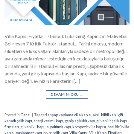
Villa Kapısı Fiyatları İstanbul: Lüks Giriş Kapınızın Maliyetini
Belirleyen 7 Kritik Faktör İstanbul… Tarihi dokusu, modern
silüetleri ve lüks yaşam alanlarıyla sadece bir metropol değil,
aynı zamanda mimari estetiğin en ince detaylarla buluştuğu
bir sahnedir. Bir İstanbul villasının prestiji, şüphesiz daha ilk
adımda, yani giriş kapısında başlar. Kapı, sadece bir güvenlik
bariyeri değil, evinizin karakterini […]
DEVAMINI OKU
→
Posted in
Genel
|
Tagged
ahşap kaplama villa kapısı
,
akıllı kilitli kapı
,
çift
kanatlı çelik kapı
,
enerji verimli kapı
,
geniş açıklıklı kapı
,
güvenilir çelik kapı
firmaları
,
güvenlikli kapı
,
ısı yalıtımlı kapı
,
kompozit villa kapısı
,
özel ölçü villa
kapısı
,
paslanmaz kapı
,
pivot çelik kapı
,
Villa Kapısı
,
Villa Kapısı Fiyatları