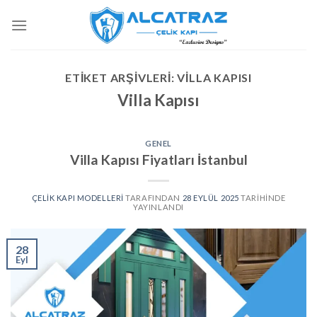
İçeriğe
atla
ETIKET ARŞIVLERI:
VILLA KAPISI
Villa Kapısı
GENEL
Villa Kapısı Fiyatları İstanbul
ÇELIK KAPI MODELLERI
TARAFINDAN
28 EYLÜL 2025
TARIHINDE
YAYINLANDI
28
Eyl