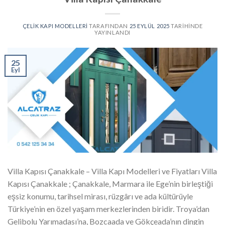
ÇELIK KAPI MODELLERI
TARAFINDAN
25 EYLÜL 2025
TARIHINDE
YAYINLANDI
25
Eyl
Villa Kapısı Çanakkale – Villa Kapı Modelleri ve Fiyatları Villa
Kapısı Çanakkale ; Çanakkale, Marmara ile Ege’nin birleştiği
eşsiz konumu, tarihsel mirası, rüzgârı ve ada kültürüyle
Türkiye’nin en özel yaşam merkezlerinden biridir. Troya’dan
Gelibolu Yarımadası’na, Bozcaada ve Gökçeada’nın dingin