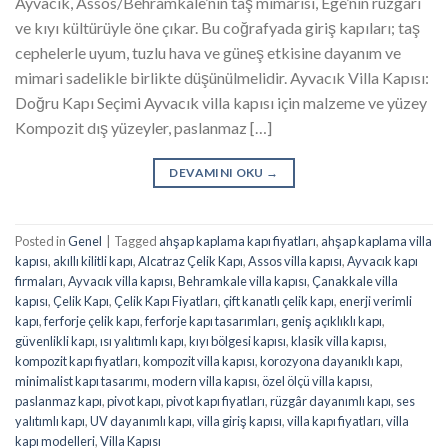
Ayvacık, Assos/Behramkale’nin taş mimarisi, Ege’nin rüzgârı
ve kıyı kültürüyle öne çıkar. Bu coğrafyada giriş kapıları; taş
cephelerle uyum, tuzlu hava ve güneş etkisine dayanım ve
mimari sadelikle birlikte düşünülmelidir. Ayvacık Villa Kapısı:
Doğru Kapı Seçimi Ayvacık villa kapısı için malzeme ve yüzey
Kompozit dış yüzeyler, paslanmaz […]
DEVAMINI OKU
→
Posted in
Genel
|
Tagged
ahşap kaplama kapı fiyatları
,
ahşap kaplama villa
kapısı
,
akıllı kilitli kapı
,
Alcatraz Çelik Kapı
,
Assos villa kapısı
,
Ayvacık kapı
firmaları
,
Ayvacık villa kapısı
,
Behramkale villa kapısı
,
Çanakkale villa
kapısı
,
Çelik Kapı
,
Çelik Kapı Fiyatları
,
çift kanatlı çelik kapı
,
enerji verimli
kapı
,
ferforje çelik kapı
,
ferforje kapı tasarımları
,
geniş açıklıklı kapı
,
güvenlikli kapı
,
ısı yalıtımlı kapı
,
kıyı bölgesi kapısı
,
klasik villa kapısı
,
kompozit kapı fiyatları
,
kompozit villa kapısı
,
korozyona dayanıklı kapı
,
minimalist kapı tasarımı
,
modern villa kapısı
,
özel ölçü villa kapısı
,
paslanmaz kapı
,
pivot kapı
,
pivot kapı fiyatları
,
rüzgâr dayanımlı kapı
,
ses
yalıtımlı kapı
,
UV dayanımlı kapı
,
villa giriş kapısı
,
villa kapı fiyatları
,
villa
kapı modelleri
,
Villa Kapısı