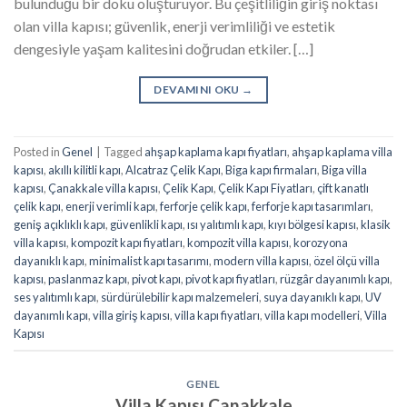
bulunduğu bir doku oluşturuyor. Bu çeşitliliğin giriş noktası
olan villa kapısı; güvenlik, enerji verimliliği ve estetik
dengesiyle yaşam kalitesini doğrudan etkiler. […]
DEVAMINI OKU
→
Posted in
Genel
|
Tagged
ahşap kaplama kapı fiyatları
,
ahşap kaplama villa
kapısı
,
akıllı kilitli kapı
,
Alcatraz Çelik Kapı
,
Biga kapı firmaları
,
Biga villa
kapısı
,
Çanakkale villa kapısı
,
Çelik Kapı
,
Çelik Kapı Fiyatları
,
çift kanatlı
çelik kapı
,
enerji verimli kapı
,
ferforje çelik kapı
,
ferforje kapı tasarımları
,
geniş açıklıklı kapı
,
güvenlikli kapı
,
ısı yalıtımlı kapı
,
kıyı bölgesi kapısı
,
klasik
villa kapısı
,
kompozit kapı fiyatları
,
kompozit villa kapısı
,
korozyona
dayanıklı kapı
,
minimalist kapı tasarımı
,
modern villa kapısı
,
özel ölçü villa
kapısı
,
paslanmaz kapı
,
pivot kapı
,
pivot kapı fiyatları
,
rüzgâr dayanımlı kapı
,
ses yalıtımlı kapı
,
sürdürülebilir kapı malzemeleri
,
suya dayanıklı kapı
,
UV
dayanımlı kapı
,
villa giriş kapısı
,
villa kapı fiyatları
,
villa kapı modelleri
,
Villa
Kapısı
GENEL
Villa Kapısı Çanakkale