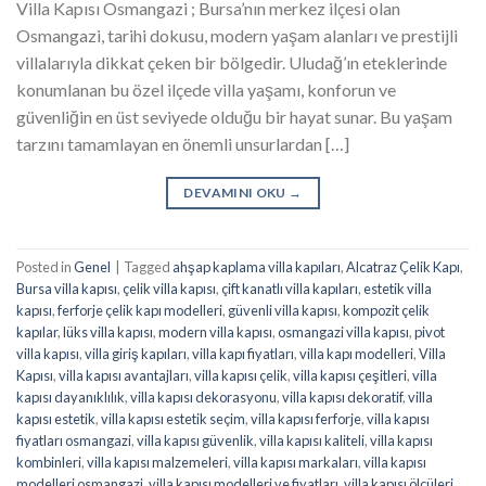
Villa Kapısı Osmangazi ; Bursa’nın merkez ilçesi olan
Osmangazi, tarihi dokusu, modern yaşam alanları ve prestijli
villalarıyla dikkat çeken bir bölgedir. Uludağ’ın eteklerinde
konumlanan bu özel ilçede villa yaşamı, konforun ve
güvenliğin en üst seviyede olduğu bir hayat sunar. Bu yaşam
tarzını tamamlayan en önemli unsurlardan […]
DEVAMINI OKU
→
Posted in
Genel
|
Tagged
ahşap kaplama villa kapıları
,
Alcatraz Çelik Kapı
,
Bursa villa kapısı
,
çelik villa kapısı
,
çift kanatlı villa kapıları
,
estetik villa
kapısı
,
ferforje çelik kapı modelleri
,
güvenli villa kapısı
,
kompozit çelik
kapılar
,
lüks villa kapısı
,
modern villa kapısı
,
osmangazi villa kapısı
,
pivot
villa kapısı
,
villa giriş kapıları
,
villa kapı fiyatları
,
villa kapı modelleri
,
Villa
Kapısı
,
villa kapısı avantajları
,
villa kapısı çelik
,
villa kapısı çeşitleri
,
villa
kapısı dayanıklılık
,
villa kapısı dekorasyonu
,
villa kapısı dekoratif
,
villa
kapısı estetik
,
villa kapısı estetik seçim
,
villa kapısı ferforje
,
villa kapısı
fiyatları osmangazi
,
villa kapısı güvenlik
,
villa kapısı kaliteli
,
villa kapısı
kombinleri
,
villa kapısı malzemeleri
,
villa kapısı markaları
,
villa kapısı
modelleri osmangazi
,
villa kapısı modelleri ve fiyatları
,
villa kapısı ölçüleri
,