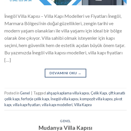
İnegöl Villa Kapısı – Villa Kapı Modelleri ve Fiyatları İnegöl,
Marmara Bölgesi’nin doğal güzellikleri, zengin tarihi ve
modern yaşam olanakları ile villa yaşamı için ideal bir bölge
olarak öne çıkıyor. Villa sahibi olmak isteyenler için kapı
seçimi, hem güvenlik hem de estetik açıdan büyük önem taşır.
Bu yazımızda İnegöl villa kapısı modelleri, villa kapı fiyatları
[…]
DEVAMINI OKU
→
Posted in
Genel
|
Tagged
ahşap kaplama villa kapısı
,
Çelik Kapı
,
çift kanatlı
çelik kapı
,
ferforje çelik kapı
,
İnegöl villa kapısı
,
kompozit villa kapısı
,
pivot
kapı
,
villa kapı fiyatları
,
villa kapı modelleri
,
Villa Kapısı
GENEL
Mudanya Villa Kapısı