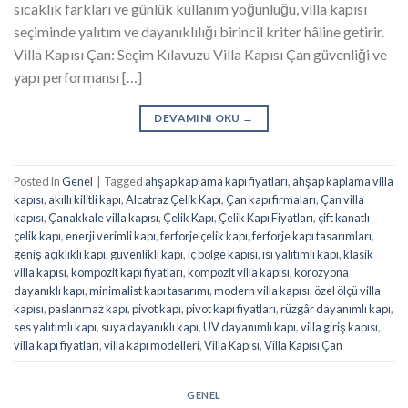
sıcaklık farkları ve günlük kullanım yoğunluğu, villa kapısı
seçiminde yalıtım ve dayanıklılığı birincil kriter hâline getirir.
Villa Kapısı Çan: Seçim Kılavuzu Villa Kapısı Çan güvenliği ve
yapı performansı […]
DEVAMINI OKU
→
Posted in
Genel
|
Tagged
ahşap kaplama kapı fiyatları
,
ahşap kaplama villa
kapısı
,
akıllı kilitli kapı
,
Alcatraz Çelik Kapı
,
Çan kapı firmaları
,
Çan villa
kapısı
,
Çanakkale villa kapısı
,
Çelik Kapı
,
Çelik Kapı Fiyatları
,
çift kanatlı
çelik kapı
,
enerji verimli kapı
,
ferforje çelik kapı
,
ferforje kapı tasarımları
,
geniş açıklıklı kapı
,
güvenlikli kapı
,
iç bölge kapısı
,
ısı yalıtımlı kapı
,
klasik
villa kapısı
,
kompozit kapı fiyatları
,
kompozit villa kapısı
,
korozyona
dayanıklı kapı
,
minimalist kapı tasarımı
,
modern villa kapısı
,
özel ölçü villa
kapısı
,
paslanmaz kapı
,
pivot kapı
,
pivot kapı fiyatları
,
rüzgâr dayanımlı kapı
,
ses yalıtımlı kapı
,
suya dayanıklı kapı
,
UV dayanımlı kapı
,
villa giriş kapısı
,
villa kapı fiyatları
,
villa kapı modelleri
,
Villa Kapısı
,
Villa Kapısı Çan
GENEL