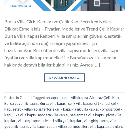
Bursa Villa Giriş Kapıları ve Çelik Kapı Seçerken Nelere
Dikkat Etmelisiniz – Fiyatlar, Modeller ve Trend Çelik Kapılar
Bursa Villa Kapısı Rehberi, villa sahiplerinin güvenlik, estetik
ve kalite açısından doğru seçim yapabilmesi için
hazırlanmıştır. Bu rehberde villa kapısı modelleri, villa kapı
fiyatları ve villa kapı modelleri ile Bursa’ya özel tasarımlar
hakkında detaylı bilgiler bulabilirsiniz. Ayrıca […]
DEVAMINI OKU
→
Posted in
Genel
|
Tagged
ahşap kaplama villa kapısı
,
Alcatraz Çelik Kapı
,
Bursa güvenlik kapısı
,
Bursa villa kapısı
,
çelik villa kapısı
,
çift kanatlı çelik
kapı
,
estetik villa kapısı
,
ferforje çelik kapı
,
klasik villa kapısı
,
kompozit çelik
kapı
,
lüks villa kapısı
,
modern villa kapısı
,
paslanmaz villa kapısı
,
pivot villa
kapıları
,
villa dış kapı modelleri
,
villa giriş kapıları
,
villa giriş kapısı
,
villa
güvenlik kapısı
,
villa kapı fiyatları
,
villa kapı modelleri
,
villa kapı tasarımları
,