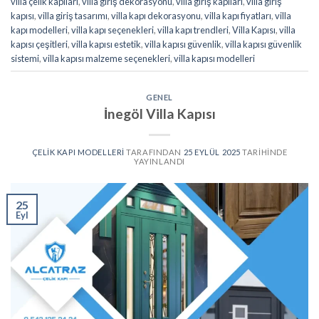
villa çelik kapıları
,
villa giriş dekorasyonu
,
villa giriş kapıları
,
villa giriş
kapısı
,
villa giriş tasarımı
,
villa kapı dekorasyonu
,
villa kapı fiyatları
,
villa
kapı modelleri
,
villa kapı seçenekleri
,
villa kapı trendleri
,
Villa Kapısı
,
villa
kapısı çeşitleri
,
villa kapısı estetik
,
villa kapısı güvenlik
,
villa kapısı güvenlik
sistemi
,
villa kapısı malzeme seçenekleri
,
villa kapısı modelleri
GENEL
İnegöl Villa Kapısı
ÇELIK KAPI MODELLERI
TARAFINDAN
25 EYLÜL 2025
TARIHINDE
YAYINLANDI
25
Eyl