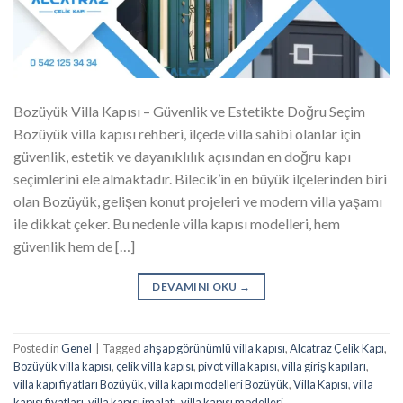
Bozüyük Villa Kapısı – Güvenlik ve Estetikte Doğru Seçim
Bozüyük villa kapısı rehberi, ilçede villa sahibi olanlar için
güvenlik, estetik ve dayanıklılık açısından en doğru kapı
seçimlerini ele almaktadır. Bilecik’in en büyük ilçelerinden biri
olan Bozüyük, gelişen konut projeleri ve modern villa yaşamı
ile dikkat çeker. Bu nedenle villa kapısı modelleri, hem
güvenlik hem de […]
DEVAMINI OKU
→
Posted in
Genel
|
Tagged
ahşap görünümlü villa kapısı
,
Alcatraz Çelik Kapı
,
Bozüyük villa kapısı
,
çelik villa kapısı
,
pivot villa kapısı
,
villa giriş kapıları
,
villa kapı fiyatları Bozüyük
,
villa kapı modelleri Bozüyük
,
Villa Kapısı
,
villa
kapısı fiyatları
,
villa kapısı imalatı
,
villa kapısı modelleri