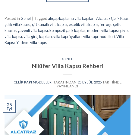
Posted in
Genel
|
Tagged
ahşap kaplama villa kapıları
,
Alcatraz Çelik Kapı
,
çelik villa kapısı
,
çift kanatlı villa kapısı
,
estetik villa kapısı
,
ferforje çelik
kapılar
,
güvenli villa kapısı
,
kompozit çelik kapılar
,
modern villa kapısı
,
pivot
villa kapısı
,
villa giriş kapıları
,
villa kapı fiyatları
,
villa kapı modelleri
,
Villa
Kapısı
,
Yıldırım villa kapısı
GENEL
Nilüfer Villa Kapısı Rehberi
ÇELIK KAPI MODELLERI
TARAFINDAN
25 EYLÜL 2025
TARIHINDE
YAYINLANDI
25
Eyl