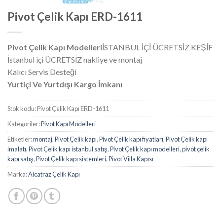
Pivot Çelik Kapı ERD-1611
Pivot Çelik Kapı Modelleri
İSTANBUL İÇİ ÜCRETSİZ KEŞİF
İstanbul içi ÜCRETSİZ nakliye ve montaj
Kalıcı Servis Desteği
Yurtiçi Ve Yurtdışı Kargo İmkanı
Stok kodu:
Pivot Çelik Kapı ERD-1611
Kategoriler:
Pivot Kapı Modelleri
Etiketler:
montaj
,
Pivot Çelik kapı
,
Pivot Çelik kapı fiyatları
,
Pivot Çelik kapı
imalatı
,
Pivot Çelik kapı istanbul satış
,
Pivot Çelik kapı modelleri
,
pivot çelik
kapı satış
,
Pivot Çelik kapı sistemleri
,
Pivot Villa Kapısı
Marka:
Alcatraz Çelik Kapı