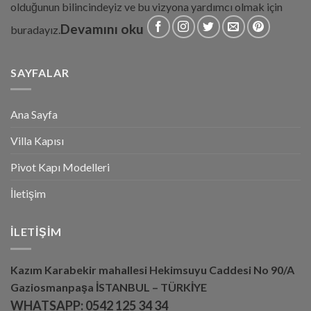
olduğunun bilincindeyiz ve bu vizyona yardımcı olmak için
Devamını oku
buradayız.
SAYFALAR
Ana Sayfa
Villa Kapısı
Pivot Kapı Modelleri
İletişim
İLETIŞIM
Kazım Karabekir mahallesi Hekimsuyu Caddesi No 90/A
Gaziosmanpaşa İSTANBUL – TÜRKİYE
WHATSAPP:
0542 125 34 34