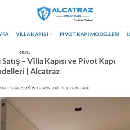
YFA
VILLA KAPISI
PIVOT KAPI MODELLERI
İ
GENEL
 Satış – Villa Kapısı ve Pivot Kapı
delleri | Alcatraz
ARAFINDAN
28 AĞUSTOS 2025
TARIHINDE YAYINLANDI