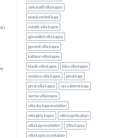
dekoratif villa kapısı
enerji verimli kapı
eki
estetik villa kapısı
güvenlikli villa kapısı
güvenli villa kapısı
katlanır villa kapısı
klasik villa kapısı
lüks villa kapısı
ve
modern villa kapısı
pivot kapı
pivot villa kapısı
ses yalıtımlı kapı
sürme villa kapısı
villa dış kapı modelleri
villa giriş kapısı
villa kapı fiyatları
villa kapı modelleri
Villa Kapısı
villa kapısı avantajları