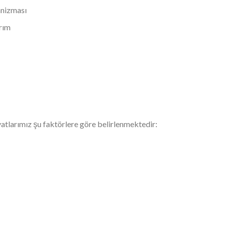
anizması
arım
atlarımız şu faktörlere göre belirlenmektedir: