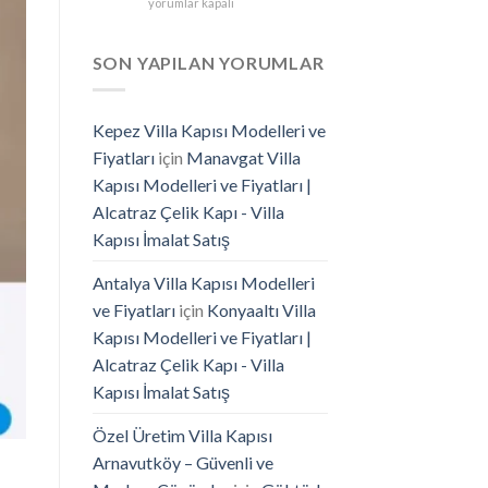
Güvenilir
yorumlar kapalı
Villa
Çelik
Kapısı
Kapı
İmalatı
Markası
SON YAPILAN YORUMLAR
için
Seçimi
için
Kepez Villa Kapısı Modelleri ve
Fiyatları
için
Manavgat Villa
Kapısı Modelleri ve Fiyatları |
Alcatraz Çelik Kapı - Villa
Kapısı İmalat Satış
Antalya Villa Kapısı Modelleri
ve Fiyatları
için
Konyaaltı Villa
Kapısı Modelleri ve Fiyatları |
Alcatraz Çelik Kapı - Villa
Kapısı İmalat Satış
Özel Üretim Villa Kapısı
Arnavutköy – Güvenli ve