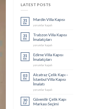
LATEST POSTS
Mardin Villa Kapısı
31
Eki
Mardin
yorumlar kapalı
Villa
Kapısı
Trabzon Villa Kapısı
31
için
Eki
İmalatçıları
Trabzon
yorumlar kapalı
Villa
Kapısı
Edirne Villa Kapısı
31
İmalatçıları
Eki
İmalatçıları
için
Edirne
yorumlar kapalı
Villa
Kapısı
Alcatraz Çelik Kapı –
03
İmalatçıları
Eki
İstanbul Villa Kapısı
için
İmalatı
Alcatraz
yorumlar kapalı
Çelik
Kapı
Güvenilir Çelik Kapı
30
–
Eyl
Markası Seçimi
İstanbul