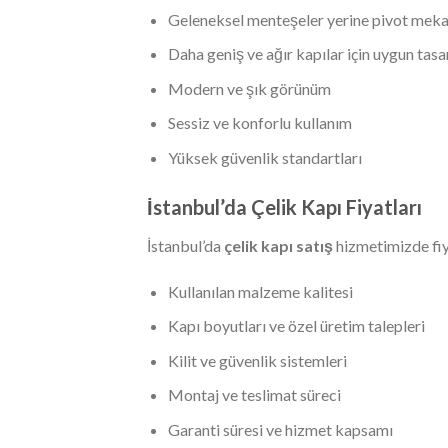
Geleneksel menteşeler yerine pivot mek
Daha geniş ve ağır kapılar için uygun tas
Modern ve şık görünüm
Sessiz ve konforlu kullanım
Yüksek güvenlik standartları
İstanbul’da Çelik Kapı Fiyatları
İstanbul’da
çelik kapı satış
hizmetimizde fiy
Kullanılan malzeme kalitesi
Kapı boyutları ve özel üretim talepleri
Kilit ve güvenlik sistemleri
Montaj ve teslimat süreci
Garanti süresi ve hizmet kapsamı