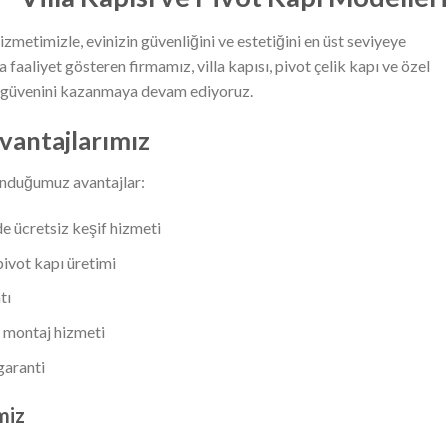
izmetimizle, evinizin güvenliğini ve estetiğini en üst seviyeye
 faaliyet gösteren firmamız, villa kapısı, pivot çelik kapı ve özel
n güvenini kazanmaya devam ediyoruz.
Avantajlarımız
nduğumuz avantajlar:
e ücretsiz keşif hizmeti
pivot kapı üretimi
tı
 montaj hizmeti
garanti
miz