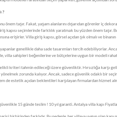
ı ?
onu önem taşır. Fakat, yaşam alanlarını dışarıdan görenler iç dekor
 giriş kapısı seçimlerinde farklılık yaratmak bu yüzden önem taşır. Bu
sına erişirler. Villa giriş kapısı, görsel açıdan şık olmalı ve binanı
yapanlar genellikle daha sade tasarımları tercih edebiliyorlar. Anc
e, villa sahipleri beğenilerine ve bütçelerine uygun bir modeli rahatl
elikli kriteri tahmin edileceği üzere güvenliktir. Hırsızlığa karşı ge
ya yönelmek zorunda kalıyor. Ancak, sadece güvenlik odaklı bir seç
em de estetik açıdan beklentileri karşılayan firmalardan hizmet al
üvenlikle 15 günde teslim ! 10 yıl garanti. Antalya villa kapı Fiyatla
risi birbirinden farklıdır. Bu nedenle, her villaya uygun olan kapı m