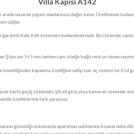
Villa Kapısı A142
bir arada sunarak yaşam alanlarınıza değer katar. Üretiminde kullanı
ım sağlar.
l garantili Kale Kilit sistemleri kullanılmaktadır. Bu sistemler say
lan Şişecam 5+5 mm lamine cam, isteğe bağlı renk ve desen seçenekl
yede kendiliğinden kapanma özelliğine sahip bas-aç sistemi ise 2 yıl 
arak kartlı geçiş sistemleri, şifreli giriş veya kameralı sistemler ent
nlik özellikleriyle fark yaratıyor.
nlarının güvenliği noktasında apartman sakinlerine kıyasla daha dikka
la kapısı modelleri arasından seçim yaparken, güvenlik açısından sor