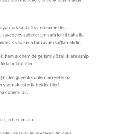
asyon hakkında fikir edinemezler.
 sayede ev sahipleri, misafirlerini daha ilk
n estetik yapısıyla tam uyum sağlamalıdır.
ak, hem şık hem de gelişmiş özelliklere sahip
ıkla bulabilirler.
liştirilen güvenlik önlemleri yetersiz
im yapmak estetik beklentileri
mak önemlidir.
rı için hemen ara
odeli de farklılık gösterebilir. Kapı