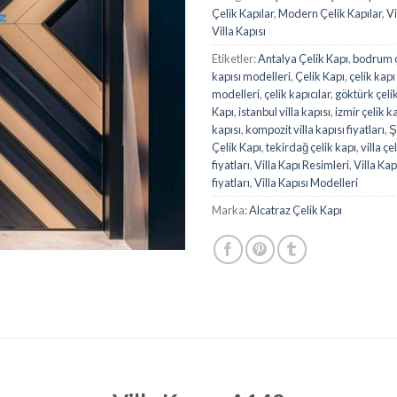
Çelik Kapılar
,
Modern Çelik Kapılar
,
Vi
Villa Kapısı
Etiketler:
Antalya Çelik Kapı
,
bodrum ç
kapısı modelleri
,
Çelik Kapı
,
çelik kapı 
modelleri
,
çelik kapıcılar
,
göktürk çeli
Kapı
,
istanbul villa kapısı
,
izmir çelik k
kapısı
,
kompozit villa kapısı fiyatları
,
Ş
Çelik Kapı
,
tekirdağ çelik kapı
,
villa çe
fiyatları
,
Villa Kapı Resimleri
,
Villa Kap
fiyatları
,
Villa Kapısı Modelleri
Marka:
Alcatraz Çelik Kapı