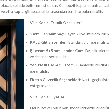
ılı olacak şekilde belirlenmesi şarttır. Kompozit kaplama, antrasit
u ve
villa kapısı
gibi seçenekler arasından tercihte bulunulabilir.
Villa Kapısı Teknik Özellikleri
2 mm Galvaniz Saç
: Dayanıklı ve uzun ömürlü 
KALE Kilit Sistemleri
: Standart 5 yıl garantili 
Şişecam 5+5 mm Lamine Cam
: Dış etkenlere 
ve desende seçenekler.
Yeni Nesil Bas-Aç Sistemi
: 6 saniyede kendini 
garantilidir.
Ekstra Güvenlik Seçenekleri
: Kartlı geçiş sis
entegrasyonu.
Villa Kapısı Fiyatları
Her bütçeye uygun kapı modellerimizle, dilediğini