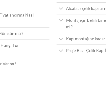
Alcatraz çelik kapılar n
 Fiyatlandırma Nasıl
Montaj için belirli bi
mi ?
r Mümkün mü ?
Kapı montajı ne kadar 
n Hangi Tür
Proje Bazlı Çelik Kapı
r Var mı ?