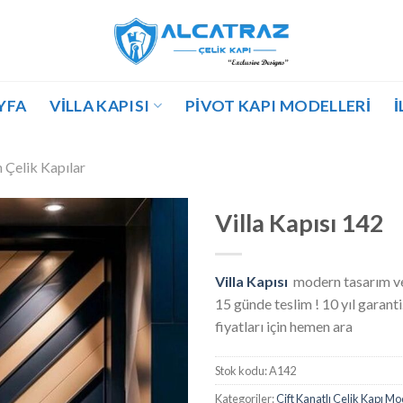
YFA
VILLA KAPISI
PIVOT KAPI MODELLERI
İ
Çelik Kapılar
Villa Kapısı 142
Villa Kapısı
modern tasarım ve
15 günde teslim ! 10 yıl garanti.
fiyatları için hemen ara
Stok kodu:
A142
Kategoriler:
Çift Kanatlı Çelik Kapı Mo