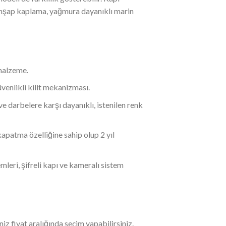
, ahşap kaplama, yağmura dayanıklı marin
malzeme.
güvenlikli kilit mekanizması.
ve darbelere karşı dayanıklı, istenilen renk
kapatma özelliğine sahip olup 2 yıl
temleri, şifreli kapı ve kameralı sistem
z fiyat aralığında seçim yapabilirsiniz.