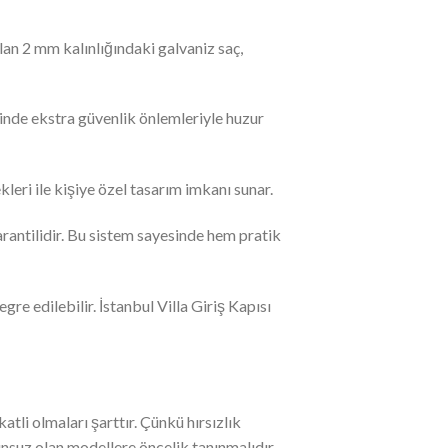
lan 2 mm kalınlığındaki galvaniz saç,
esinde ekstra güvenlik önlemleriyle huzur
eri ile kişiye özel tasarım imkanı sunar.
garantilidir. Bu sistem sayesinde hem pratik
egre edilebilir. İstanbul Villa Giriş Kapısı
tli olmaları şarttır. Çünkü hırsızlık
unsuz olan modellere öncelik tanınmalıdır.