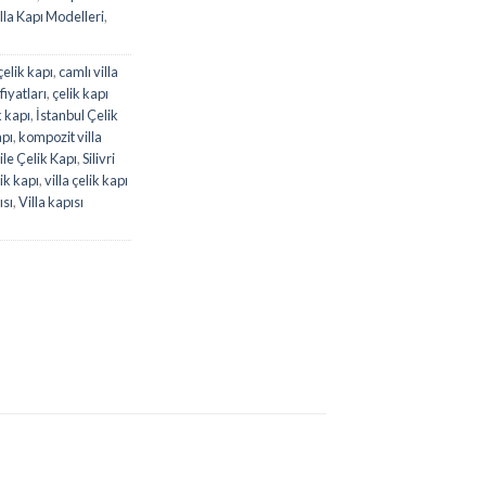
lla Kapı Modelleri
,
elik kapı
,
camlı villa
fiyatları
,
çelik kapı
k kapı
,
İstanbul Çelik
apı
,
kompozit villa
ile Çelik Kapı
,
Silivri
lik kapı
,
villa çelik kapı
ısı
,
Villa kapısı