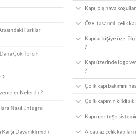
Kapı, dış hava koşullar
Özel tasarımlı çelik kap
Arasındaki Farklar
Kapılar kişiye özel ölçü
?
a Daha Çok Tercih
Kapı üzerinde logo v
?
r ?
Çelik kapı bakımını nas
lzemeler Nelerdir ?
Çelik kapımın kilidi sık
pılara Nasıl Entegre
Kapı menteşe sistemin
 Karşı Dayanıklı mıdır
Alcatraz çelik kapıları 