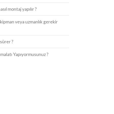
asıl montaj yapılır ?
r ekipman veya uzmanlık gerekir
sürer ?
 İmalatı Yapıyormusunuz ?