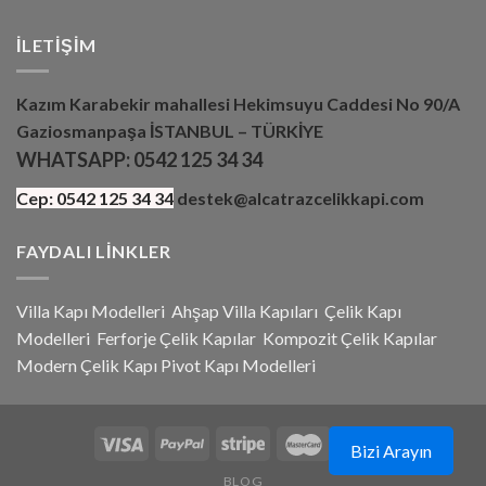
İLETIŞIM
Kazım Karabekir mahallesi Hekimsuyu Caddesi No 90/A
Gaziosmanpaşa İSTANBUL – TÜRKİYE
WHATSAPP:
0542 125 34 34
Cep:
0542 125 34 34
destek@alcatrazcelikkapi.com
FAYDALI LINKLER
Villa Kapı Modelleri
Ahşap Villa Kapıları
Çelik Kapı
Modelleri
Ferforje Çelik Kapılar
Kompozit Çelik Kapılar
Modern Çelik Kapı
Pivot Kapı Modeller
i
Bizi Arayın
BLOG