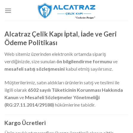
İçeriğe
atla
Alcatraz Çelik Kapı İptal, İade ve Geri
Ödeme Politikası
Web sitemiz üzerinden elektronik ortamda sipariş
verdiğinizde, size sunulan
ön bilgilendirme formunu
ve
mesafeli satış sözleşmesini
kabul etmiş sayılırsınız.
Müşterilerimiz, satın aldıkları ürünlerin satış ve teslimi ile
ilgili olarak
6502 sayılı Tüketicinin Korunması Hakkında
Kanun
ve
Mesafeli Sözleşmeler Yönetmeliği
(RG:27.11.2014/29188)
hükümlerine tabidir.
Kargo Ücretleri
Ürün sevkiyat masrafları (kargo ücretleri) alıcıya aittir.