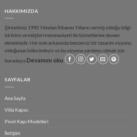
HAKKIMIZDA
Şirketimiz 1992 Yılından İtibaren Yılların vermiş olduğu bilgi
birikimi ve müşteri memnuniyeti ile hizmetlerine devam
etmektedir. Her evin arkasında benzersiz bir tasarım vizyonu
olduğunun bilincindeyiz ve bu vizyona yardımcı olmak için
Devamını oku
buradayız.
SAYFALAR
Ana Sayfa
Villa Kapısı
Pivot Kapı Modelleri
İletişim