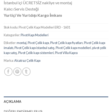
İstanbul içi ÜCRETSİZ nakliye ve montaj
Kalıcı Servis Desteği
Yurtiçi Ve Yurtdışı Kargo İmkanı
Stok kodu:
Pivot Çelik Kapı Modelleri ERD - 1601
Kategoriler:
Pivot Kapı Modelleri
Etiketler:
montaj
,
Pivot Çelik kapı
,
Pivot Çelik kapı fiyatları
,
Pivot Çelik kapı
imalatı
,
Pivot Çelik kapı istanbul satış
,
Pivot Çelik kapı modelleri
,
pivot çelik
kapı satış
,
Pivot Çelik kapı sistemleri
,
Pivot Villa Kapısı
Marka:
Alcatraz Çelik Kapı
AÇIKLAMA
DEĞERLENDIRMELER (0)