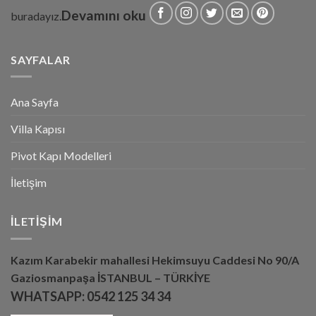
Devamını oku
buradayız.
SAYFALAR
Ana Sayfa
Villa Kapısı
Pivot Kapı Modelleri
İletişim
İLETIŞIM
Kazım Karabekir mahallesi Hekimsuyu Caddesi No 90/A
Gaziosmanpaşa İSTANBUL – TÜRKİYE
WHATSAPP:
0542 125 34 34