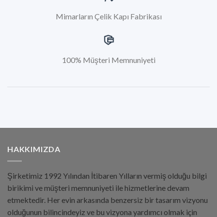
Mimarların Çelik Kapı Fabrikası
100% Müşteri Memnuniyeti
HAKKIMIZDA
Şirketimiz 1992 Yılından İtibaren Yılların vermiş olduğu bilgi
birikimi ve müşteri memnuniyeti ile hizmetlerine devam
etmektedir. Her evin arkasında benzersiz bir tasarım vizyonu
olduğunun bilincindeyiz ve bu vizyona yardımcı olmak için