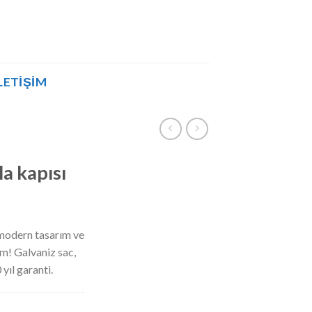
LETIŞIM
lla kapısı
, modern tasarım ve
im! Galvaniz sac,
yıl garanti.