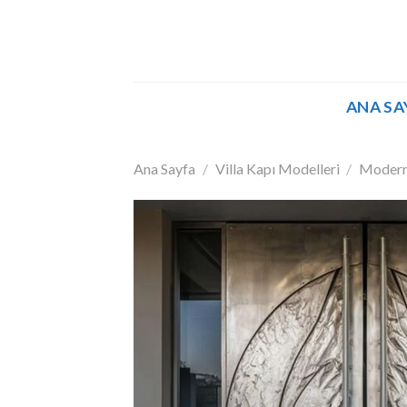
İçeriğe
atla
ANA SA
Ana Sayfa
/
Villa Kapı Modelleri
/
Modern 