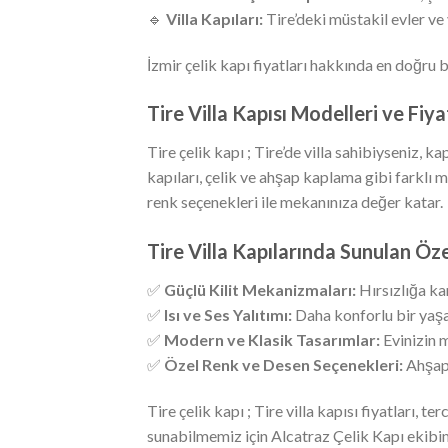
🔹
Villa Kapıları:
Tire’deki müstakil evler ve 
İzmir çelik kapı fiyatları hakkında en doğru b
Tire Villa Kapısı Modelleri ve Fiya
Tire çelik kapı ; Tire’de villa sahibiyseniz
kapıları, çelik ve ahşap kaplama gibi farklı m
renk seçenekleri ile mekanınıza değer katar.
Tire Villa Kapılarında Sunulan Özel
✅
Güçlü Kilit Mekanizmaları:
Hırsızlığa k
✅
Isı ve Ses Yalıtımı:
Daha konforlu bir yaşa
✅
Modern ve Klasik Tasarımlar:
Evinizin 
✅
Özel Renk ve Desen Seçenekleri:
Ahşap 
Tire çelik kapı ; Tire villa kapısı fiyatları
sunabilmemiz için Alcatraz Çelik Kapı ekibimi