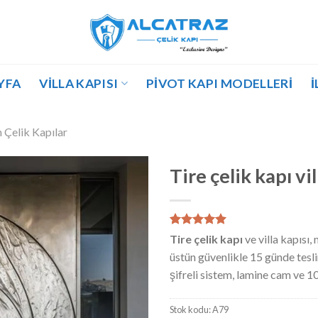
YFA
VILLA KAPISI
PIVOT KAPI MODELLERI
İ
Çelik Kapılar
Tire çelik kapı vi
1
müşteri
Tire çelik kapı
ve villa kapısı
puanına
üstün güvenlikle 15 günde tesl
dayanarak
5 üzerinden
şifreli sistem, lamine cam ve 10 
5.00
puan
aldı
Stok kodu:
A79