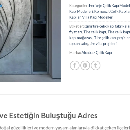
Kategoriler:
Ferforje Çelik Kapı Model
Kapı Modelleri
,
Kompozit Çelik Kapıla
Kapılar
,
Villa Kapı Modelleri
Etiketler:
izmir tire çelik kapı fabrikala
fiyatları
,
Tire çelik kapı
,
Tire çelik kapı
kapı mağazası
,
Tire çelik kapı projeler
toptan satış
,
tire villa projeleri
Marka:
Alcatraz Çelik Kapı
k ve Estetiğin Buluştuğu Adres
, doğal güzellikleri ve modern yaşam alanlarıyla dikkat çeken ilçeler