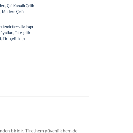
leri
,
Çift Kanatlı Çelik
r
,
Modern Çelik
rı
,
izmir tire villa kapı
 fiyatları
,
Tire çelik
i
,
Tire çelik kapı
inden biridir. Tire, hem güvenlik hem de