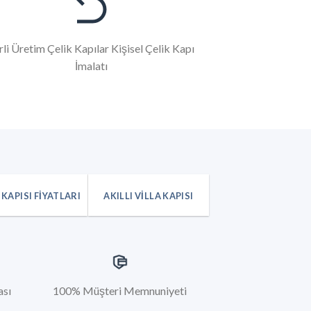
rli Üretim Çelik Kapılar Kişisel Çelik Kapı
İmalatı
 KAPISI FIYATLARI
AKILLI VILLA KAPISI
ası
100% Müşteri Memnuniyeti