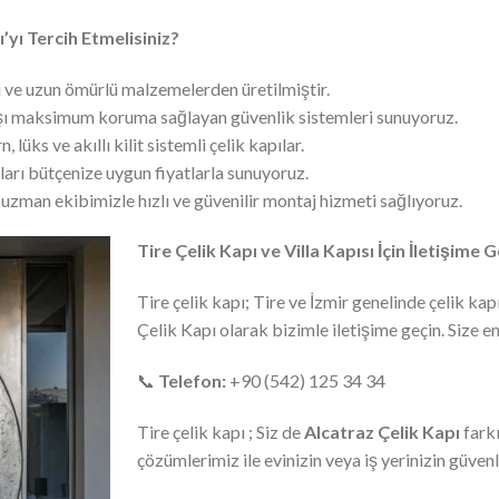
ı’yı Tercih Etmelisiniz?
 ve uzun ömürlü malzemelerden üretilmiştir.
şı maksimum koruma sağlayan güvenlik sistemleri sunuyoruz.
 lüks ve akıllı kilit sistemli çelik kapılar.
ıları bütçenize uygun fiyatlarla sunuyoruz.
uzman ekibimizle hızlı ve güvenilir montaj hizmeti sağlıyoruz.
Tire Çelik Kapı ve Villa Kapısı İçin İletişime 
Tire çelik kapı; Tire ve İzmir genelinde çelik kapı 
Çelik Kapı olarak bizimle iletişime geçin. Size 
📞
Telefon:
+90 (542) 125 34 34
Tire çelik kapı ; Siz de
Alcatraz Çelik Kapı
farkı
çözümlerimiz ile evinizin veya iş yerinizin güvenli