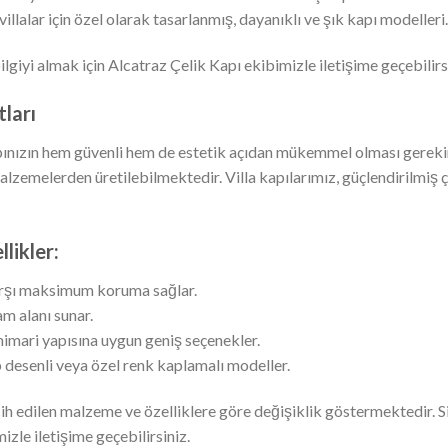
villalar için özel olarak tasarlanmış, dayanıklı ve şık kapı modelleri.
ilgiyi almak için Alcatraz Çelik Kapı ekibimizle iletişime geçebilirs
tları
, kapınızın hem güvenli hem de estetik açıdan mükemmel olması gerekir
alzemelerden üretilebilmektedir. Villa kapılarımız, güçlendirilmiş çe
likler:
arşı maksimum koruma sağlar.
m alanı sunar.
mimari yapısına uygun geniş seçenekler.
desenli veya özel renk kaplamalı modeller.
, tercih edilen malzeme ve özelliklere göre değişiklik göstermektedir.
zle iletişime geçebilirsiniz.