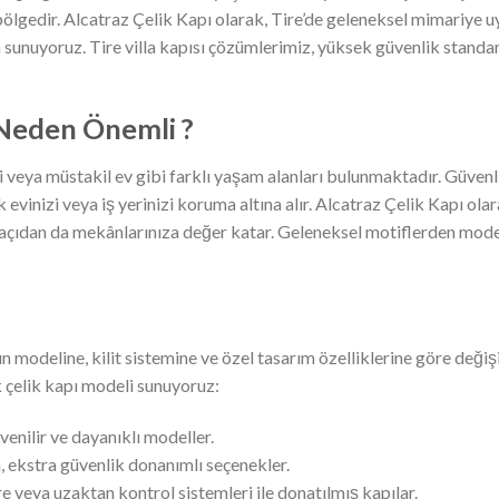
bölgedir. Alcatraz Çelik Kapı olarak, Tire’de geleneksel mimariye u
da sunuyoruz. Tire villa kapısı çözümlerimiz, yüksek güvenlik standar
: Neden Önemli ?
yeri veya müstakil ev gibi farklı yaşam alanları bulunmaktadır. Güvenli
k evinizi veya iş yerinizi koruma altına alır. Alcatraz Çelik Kapı ol
 açıdan da mekânlarınıza değer katar. Geleneksel motiflerden mode
nın modeline, kilit sistemine ve özel tasarım özelliklerine göre değ
ok çelik kapı modeli sunuyoruz:
venilir ve dayanıklı modeller.
, ekstra güvenlik donanımlı seçenekler.
re veya uzaktan kontrol sistemleri ile donatılmış kapılar.