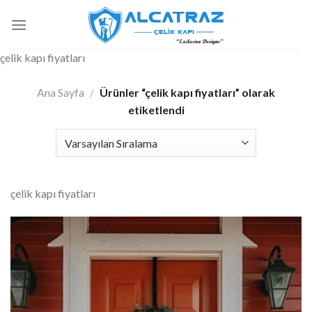
İçeriğe
atla
çelik kapı fiyatları
Ana Sayfa
/
Ürünler “çelik kapı fiyatları” olarak
etiketlendi
çelik kapı fiyatları