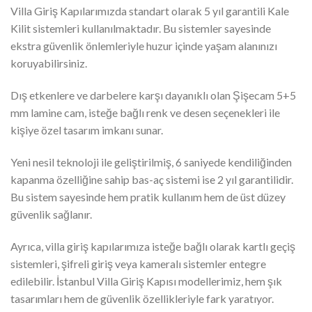
Villa Giriş Kapılarımızda standart olarak 5 yıl garantili Kale
Kilit sistemleri kullanılmaktadır. Bu sistemler sayesinde
ekstra güvenlik önlemleriyle huzur içinde yaşam alanınızı
koruyabilirsiniz.
Dış etkenlere ve darbelere karşı dayanıklı olan Şişecam 5+5
mm lamine cam, isteğe bağlı renk ve desen seçenekleri ile
kişiye özel tasarım imkanı sunar.
Yeni nesil teknoloji ile geliştirilmiş, 6 saniyede kendiliğinden
kapanma özelliğine sahip bas-aç sistemi ise 2 yıl garantilidir.
Bu sistem sayesinde hem pratik kullanım hem de üst düzey
güvenlik sağlanır.
Ayrıca, villa giriş kapılarımıza isteğe bağlı olarak kartlı geçiş
sistemleri, şifreli giriş veya kameralı sistemler entegre
edilebilir. İstanbul Villa Giriş Kapısı modellerimiz, hem şık
tasarımları hem de güvenlik özellikleriyle fark yaratıyor.