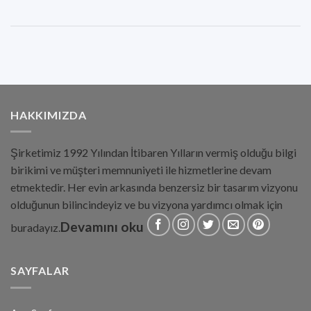
HAKKIMIZDA
Şirketimiz 1992 Yılından İtibaren Yılların vermiş olduğu bilgi
birikimi ve müşteri memnuniyeti ile hizmetlerine devam
etmektedir. Her evin arkasında benzersiz bir tasarım vizyonu
olduğunun bilincindeyiz ve bu vizyona yardımcı olmak için
Devamını oku
buradayız.
SAYFALAR