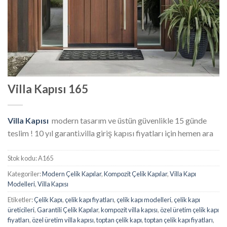
Villa Kapısı 165
Villa Kapısı
modern tasarım ve üstün güvenlikle 15 günde
teslim ! 10 yıl garanti.villa giriş kapısı fiyatları için hemen ara
Stok kodu:
A165
Kategoriler:
Modern Çelik Kapılar
,
Kompozit Çelik Kapılar
,
Villa Kapı
Modelleri
,
Villa Kapısı
Etiketler:
Çelik Kapı
,
çelik kapı fiyatları
,
çelik kapı modelleri
,
çelik kapı
üreticileri
,
Garantili Çelik Kapılar
,
kompozit villa kapısı
,
özel üretim çelik kapı
fiyatları
,
özel üretim villa kapısı
,
toptan çelik kapı
,
toptan çelik kapı fiyatları
,