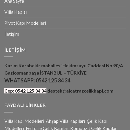
Ana Sayfa
Villa Kapısı
Pivot Kapı Modelleri
İletişim
İLETIŞIM
Kazım Karabekir mahallesi Hekimsuyu Caddesi No 90/A
Gaziosmanpaşa İSTANBUL – TÜRKİYE
WHATSAPP:
0542 125 34 34
Cep:
0542 125 34 34
destek@alcatrazcelikkapi.com
FAYDALI LINKLER
Villa Kapı Modelleri
Ahşap Villa Kapıları
Çelik Kapı
Modelleri
Ferforje Çelik Kapılar
Kompozit Çelik Kapılar