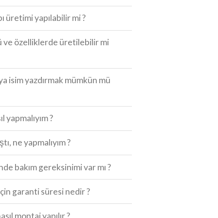
ı üretimi yapılabilir mi ?
 ve özelliklerde üretilebilir mi
eya isim yazdırmak mümkün mü
ıl yapmalıyım ?
ıştı, ne yapmalıyım ?
de bakım gereksinimi var mı ?
için garanti süresi nedir ?
asıl montaj yapılır ?