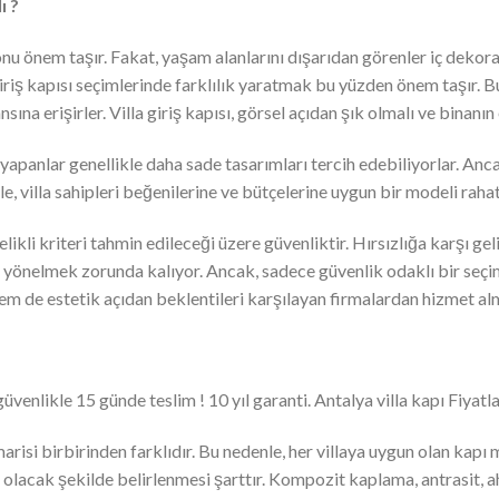
ı ?
onu önem taşır. Fakat, yaşam alanlarını dışarıdan görenler iç dekor
 giriş kapısı seçimlerinde farklılık yaratmak bu yüzden önem taşır. Bu
sına erişirler. Villa giriş kapısı, görsel açıdan şık olmalı ve binanı
yapanlar genellikle daha sade tasarımları tercih edebiliyorlar. Anc
e, villa sahipleri beğenilerine ve bütçelerine uygun bir modeli rahatl
elikli kriteri tahmin edileceği üzere güvenliktir. Hırsızlığa karşı ge
ya yönelmek zorunda kalıyor. Ancak, sadece güvenlik odaklı bir seç
em de estetik açıdan beklentileri karşılayan firmalardan hizmet al
üvenlikle 15 günde teslim ! 10 yıl garanti. Antalya villa kapı Fiyatla
risi birbirinden farklıdır. Bu nedenle, her villaya uygun olan kapı m
ılı olacak şekilde belirlenmesi şarttır. Kompozit kaplama, antrasit