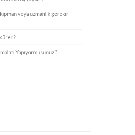
r ekipman veya uzmanlık gerekir
sürer ?
 İmalatı Yapıyormusunuz ?