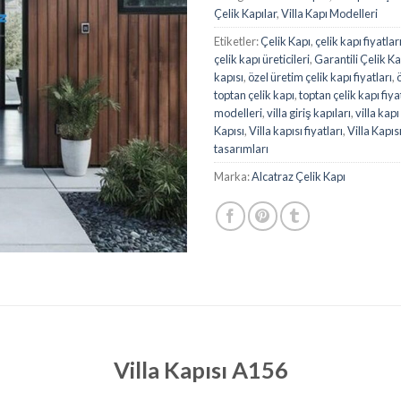
Çelik Kapılar
,
Villa Kapı Modelleri
Etiketler:
Çelik Kapı
,
çelik kapı fiyatlar
çelik kapı üreticileri
,
Garantili Çelik Ka
kapısı
,
özel üretim çelik kapı fiyatları
,
toptan çelik kapı
,
toptan çelik kapı fiya
modelleri
,
villa giriş kapıları
,
villa kap
Kapısı
,
Villa kapısı fiyatları
,
Villa Kapıs
tasarımları
Marka:
Alcatraz Çelik Kapı
Villa Kapısı A156