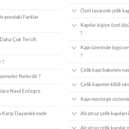
Özel tasarımlı çelik kap
Arasındaki Farklar
Kapılar kişiye özel ölçü
?
a Daha Çok Tercih
Kapı üzerinde logo v
?
r ?
Çelik kapı bakımını nas
lzemeler Nelerdir ?
Çelik kapımın kilidi sık
pılara Nasıl Entegre
Kapı menteşe sistemin
 Karşı Dayanıklı mıdır
Alcatraz çelik kapıları 
Alcatraz çelik kapılar n