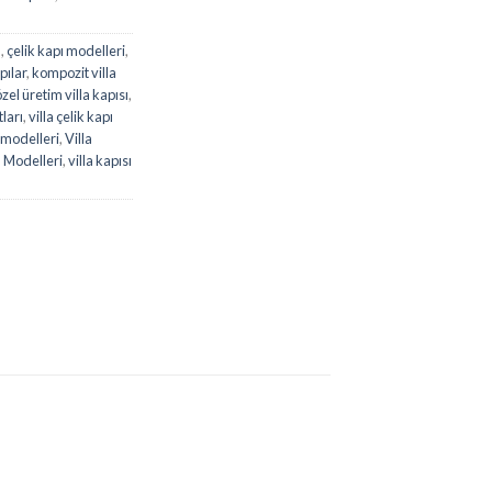
ı
,
çelik kapı modelleri
,
pılar
,
kompozit villa
özel üretim villa kapısı
,
tları
,
villa çelik kapı
ı modelleri
,
Villa
ı Modelleri
,
villa kapısı