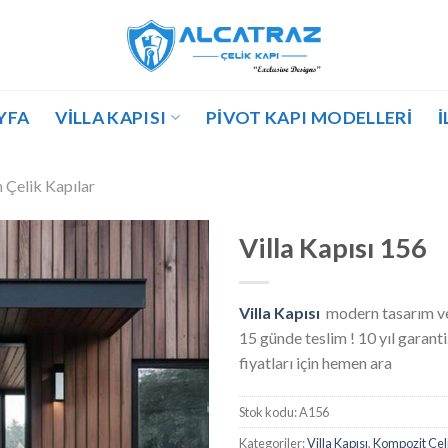
YFA
VILLA KAPISI
PIVOT KAPI MODELLERI
İ
Çelik Kapılar
Villa Kapısı 156
Villa Kapısı
modern tasarım ve
15 günde teslim ! 10 yıl garanti.
fiyatları için hemen ara
Stok kodu:
A156
Kategoriler:
Villa Kapısı
,
Kompozit Çeli