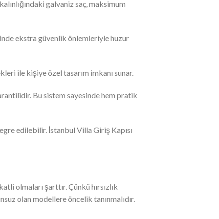
m kalınlığındaki galvaniz saç, maksimum
esinde ekstra güvenlik önlemleriyle huzur
eri ile kişiye özel tasarım imkanı sunar.
garantilidir. Bu sistem sayesinde hem pratik
egre edilebilir. İstanbul Villa Giriş Kapısı
tli olmaları şarttır. Çünkü hırsızlık
unsuz olan modellere öncelik tanınmalıdır.