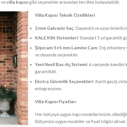
u ve
villa kapısı
gibi seçenekler arasından tercihte bulunulabilir.
Villa Kapısı Teknik Özellikleri
2 mm Galvaniz Saç
: Dayanıklı ve uzun ömürlü 
KALE Kilit Sistemleri
: Standart 5 yıl garantili 
Şişecam 5+5 mm Lamine Cam
: Dış etkenlere 
ve desende seçenekler.
Yeni Nesil Bas-Aç Sistemi
: 6 saniyede kendini 
garantilidir.
Ekstra Güvenlik Seçenekleri
: Kartlı geçiş sis
entegrasyonu.
Villa Kapısı Fiyatları
Her bütçeye uygun kapı modellerimizle, dilediğini
Bütçenize uygun modeller ve fiyat bilgisi almak i