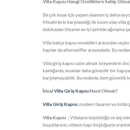
Villa Kapısı Hangi Özelliklere Sahip Olmal
Birçok insan için yaşam alanının iç dekorasy
Misafirlerin karşılandığı ilk kısım olan villa
dakikadan itibaren en iyi şekilde ağırlama şan
Villa bahçe kapısı modelleri arasından seçim 
kapılar da alternatifler arasındadır. Bu nedenl
Villa giriş kapısı satın almak isteyenlerin önc
kaldığında, insanlar daha güvenilir bir kapı
karşılamayabilir. Bu nedenle, hem güvenlik h
İdeal
Villa Giriş Kapısı
Nasıl Olmalı?
Villa Giriş Kapısı
, modern tasarım ve üstün g
Villa Kapısı
; Villaların büyüklüğü ve dış mima
boyutlarının, villanın kapı boşluğuyla orant