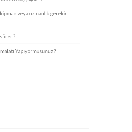
r ekipman veya uzmanlık gerekir
sürer ?
 İmalatı Yapıyormusunuz ?