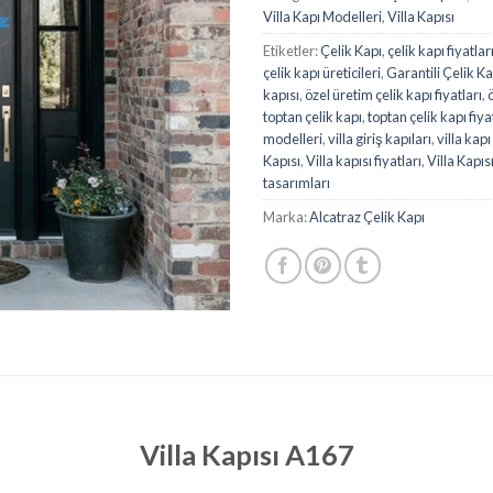
Villa Kapı Modelleri
,
Villa Kapısı
Etiketler:
Çelik Kapı
,
çelik kapı fiyatlar
çelik kapı üreticileri
,
Garantili Çelik Ka
kapısı
,
özel üretim çelik kapı fiyatları
,
toptan çelik kapı
,
toptan çelik kapı fiya
modelleri
,
villa giriş kapıları
,
villa kap
Kapısı
,
Villa kapısı fiyatları
,
Villa Kapıs
tasarımları
Marka:
Alcatraz Çelik Kapı
Villa Kapısı A167