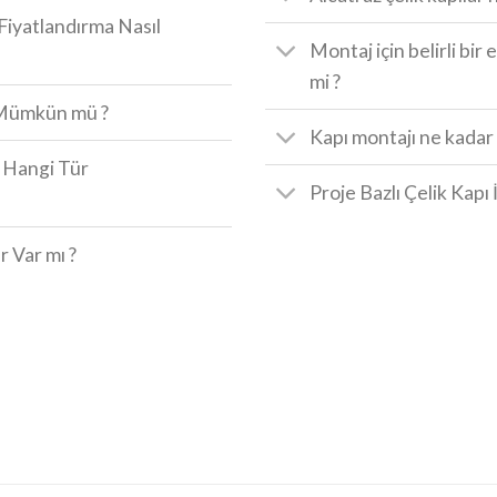
 Fiyatlandırma Nasıl
Montaj için belirli bi
mi ?
r Mümkün mü ?
Kapı montajı ne kadar 
n Hangi Tür
Proje Bazlı Çelik Kapı
r Var mı ?