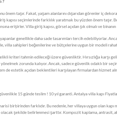
ı ?
onu önem taşır. Fakat, yaşam alanlarını dışarıdan görenler iç dekor
 giriş kapısı seçimlerinde farklılık yaratmak bu yüzden önem taşır. Bu
sına erişirler. Villa giriş kapısı, görsel açıdan şık olmalı ve binanı
yapanlar genellikle daha sade tasarımları tercih edebiliyorlar. Anc
e, villa sahipleri beğenilerine ve bütçelerine uygun bir modeli rahatl
elikli kriteri tahmin edileceği üzere güvenliktir. Hırsızlığa karşı ge
ya yönelmek zorunda kalıyor. Ancak, sadece güvenlik odaklı bir seç
em de estetik açıdan beklentileri karşılayan firmalardan hizmet al
üvenlikle 15 günde teslim ! 10 yıl garanti. Antalya villa kapı Fiyatla
risi birbirinden farklıdır. Bu nedenle, her villaya uygun olan kapı m
ılı olacak şekilde belirlenmesi şarttır. Kompozit kaplama, antrasit