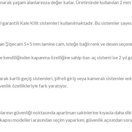
 sunarak yaşam alanlarınıza değer katar. Üretiminde kullanılan 2 m
l garantili Kale Kilit sistemleri kullanılmaktadır. Bu sistemler say
lan Şişecam 5+5 mm lamine cam, isteğe bağlı renk ve desen seçenekl
yede kendiliğinden kapanma özelliğine sahip bas-aç sistemi ise 2 yıl 
arak kartlı geçiş sistemleri, şifreli giriş veya kameralı sistemler ent
nlik özellikleriyle fark yaratıyor.
nlarının güvenliği noktasında apartman sakinlerine kıyasla daha dikka
la kapısı modelleri arasından seçim yaparken, güvenlik açısından sor