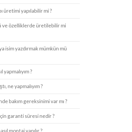
ı üretimi yapılabilir mi ?
 ve özelliklerde üretilebilir mi
eya isim yazdırmak mümkün mü
ıl yapmalıyım ?
ıştı, ne yapmalıyım ?
de bakım gereksinimi var mı ?
için garanti süresi nedir ?
asıl montaj yapılır ?