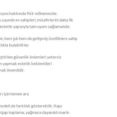
asyon hakkında fikir edinemezler.
 sayede ev sahipleri, misafirlerini daha ilk
n estetik yapısıyla tam uyum sağlamalıdır.
ak, hem şık hem de gelişmiş özelliklere sahip
ıkla bulabilirler.
liştirilen güvenlik önlemleri yetersiz
im yapmak estetik beklentileri
mak önemlidir.
rı için hemen ara
odeli de farklılık gösterebilir. Kapı
, ahşap kaplama, yağmura dayanıklı marin