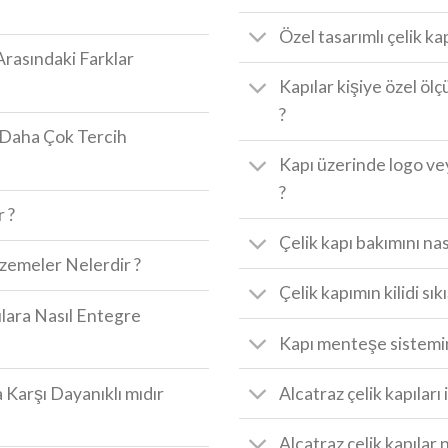
Özel tasarımlı çelik kap
Arasındaki Farklar
Kapılar kişiye özel ölçü
?
a Daha Çok Tercih
Kapı üzerinde logo v
?
r ?
Çelik kapı bakımını nas
lzemeler Nelerdir ?
Çelik kapımın kilidi sık
pılara Nasıl Entegre
Kapı menteşe sistemin
 Karşı Dayanıklı mıdır
Alcatraz çelik kapıları 
Alcatraz çelik kapılar n