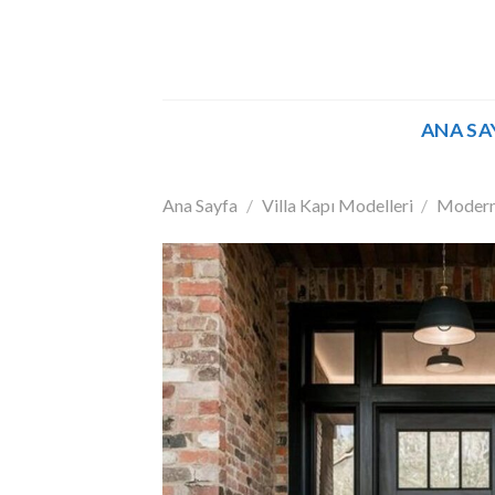
İçeriğe
atla
ANA SA
Ana Sayfa
/
Villa Kapı Modelleri
/
Modern 