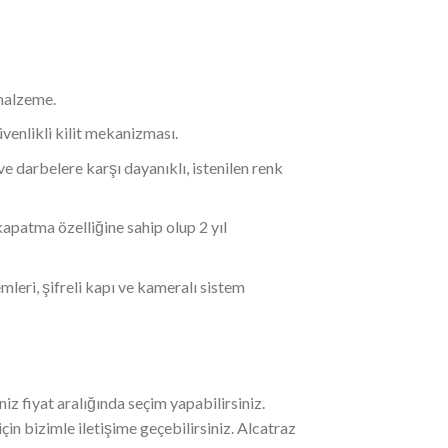
malzeme.
güvenlikli kilit mekanizması.
ve darbelere karşı dayanıklı, istenilen renk
kapatma özelliğine sahip olup 2 yıl
temleri, şifreli kapı ve kameralı sistem
z fiyat aralığında seçim yapabilirsiniz.
çin bizimle iletişime geçebilirsiniz. Alcatraz