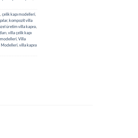
ı
,
çelik kapı modelleri
,
pılar
,
kompozit villa
özel üretim villa kapısı
,
tları
,
villa çelik kapı
ı modelleri
,
Villa
ı Modelleri
,
villa kapısı