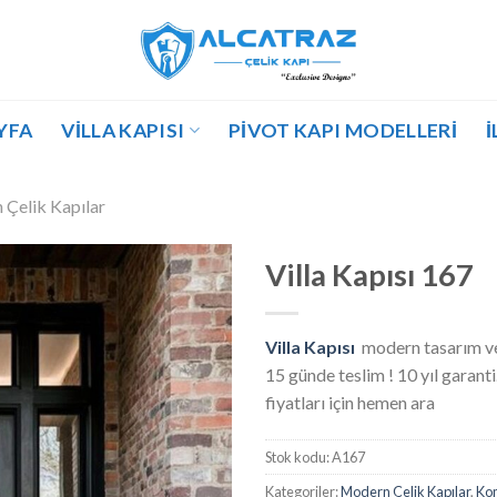
YFA
VILLA KAPISI
PIVOT KAPI MODELLERI
İ
Çelik Kapılar
Villa Kapısı 167
Villa Kapısı
modern tasarım ve
15 günde teslim ! 10 yıl garanti.
fiyatları için hemen ara
Stok kodu:
A167
Kategoriler:
Modern Çelik Kapılar
,
Kom