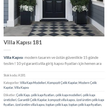
Villa Kapısı 181
Villa Kapısı
modern tasarım ve üstün güvenlikle 15 günde
teslim ! 10 yıl garanti.villa giriş kapısı fiyatları için hemen ara
Stok kodu:
A181
Kategoriler:
Villa Kapı Modelleri
,
Kompozit Çelik Kapılar
,
Modern Çelik
Kapılar
,
Villa Kapısı
Etiketler:
Çelik Kapı
,
çelik kapı fiyatları
,
çelik kapı modelleri
,
çelik kapı
üreticileri
,
Garantili Çelik Kapılar
,
kompozit villa kapısı
,
özel üretim çelik kapı
fiyatları
,
özel üretim villa kapısı
,
toptan çelik kapı
,
toptan çelik kapı fiyatları
,