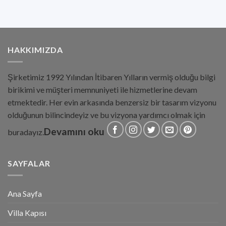
HAKKIMIZDA
Şirketimiz 1992 Yılından İtibaren Yılların vermiş olduğu bilgi
birikimi ve müşteri memnuniyeti ile hizmetlerine devam
etmektedir. Her evin arkasında benzersiz bir tasarım vizyonu
olduğunun bilincindeyiz ve bu vizyona yardımcı olmak için
Devamını oku
buradayız.
SAYFALAR
Ana Sayfa
Villa Kapısı