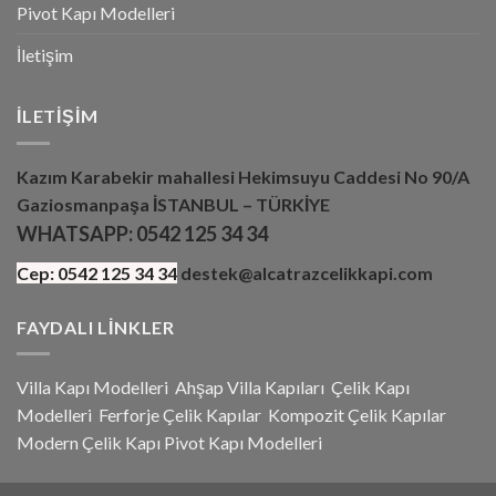
Pivot Kapı Modelleri
İletişim
İLETIŞIM
Kazım Karabekir mahallesi Hekimsuyu Caddesi No 90/A
Gaziosmanpaşa İSTANBUL – TÜRKİYE
WHATSAPP:
0542 125 34 34
Cep:
0542 125 34 34
destek@alcatrazcelikkapi.com
FAYDALI LINKLER
Villa Kapı Modelleri
Ahşap Villa Kapıları
Çelik Kapı
Modelleri
Ferforje Çelik Kapılar
Kompozit Çelik Kapılar
Modern Çelik Kapı
Pivot Kapı Modeller
i