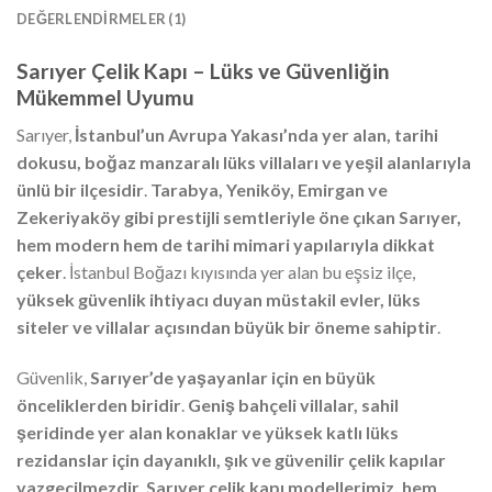
DEĞERLENDIRMELER (1)
Sarıyer Çelik Kapı – Lüks ve Güvenliğin
Mükemmel Uyumu
Sarıyer,
İstanbul’un Avrupa Yakası’nda yer alan, tarihi
dokusu, boğaz manzaralı lüks villaları ve yeşil alanlarıyla
ünlü bir ilçesidir
.
Tarabya, Yeniköy, Emirgan ve
Zekeriyaköy gibi prestijli semtleriyle öne çıkan Sarıyer,
hem modern hem de tarihi mimari yapılarıyla dikkat
çeker
. İstanbul Boğazı kıyısında yer alan bu eşsiz ilçe,
yüksek güvenlik ihtiyacı duyan müstakil evler, lüks
siteler ve villalar açısından büyük bir öneme sahiptir
.
Güvenlik,
Sarıyer’de yaşayanlar için en büyük
önceliklerden biridir
.
Geniş bahçeli villalar, sahil
şeridinde yer alan konaklar ve yüksek katlı lüks
rezidanslar için dayanıklı, şık ve güvenilir çelik kapılar
vazgeçilmezdir
.
Sarıyer çelik kapı modellerimiz, hem