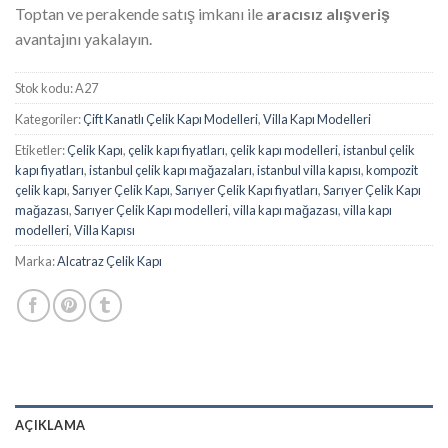
Toptan ve perakende satış imkanı ile
aracısız alışveriş
avantajını yakalayın.
Stok kodu:
A27
Kategoriler:
Çift Kanatlı Çelik Kapı Modelleri
,
Villa Kapı Modelleri
Etiketler:
Çelik Kapı
,
çelik kapı fiyatları
,
çelik kapı modelleri
,
istanbul çelik
kapı fiyatları
,
istanbul çelik kapı mağazaları
,
istanbul villa kapısı
,
kompozit
çelik kapı
,
Sarıyer Çelik Kapı
,
Sarıyer Çelik Kapı fiyatları
,
Sarıyer Çelik Kapı
mağazası
,
Sarıyer Çelik Kapı modelleri
,
villa kapı mağazası
,
villa kapı
modelleri
,
Villa Kapısı
Marka:
Alcatraz Çelik Kapı
AÇIKLAMA