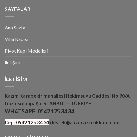
SAYFALAR
Ana Sayfa
Villa Kapısı
Pivot Kapı Modelleri
İletişim
İLETIŞIM
Kazım Karabekir mahallesi Hekimsuyu Caddesi No 90/A
Gaziosmanpaşa İSTANBUL – TÜRKİYE
WHATSAPP:
0542 125 34 34
Cep:
0542 125 34 34
destek@alcatrazcelikkapi.com