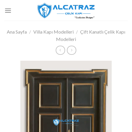
İçeriğe
atla
Ana Sayfa
/
Villa Kapı Modelleri
/
Çift Kanatlı Çelik Kapı
Modelleri