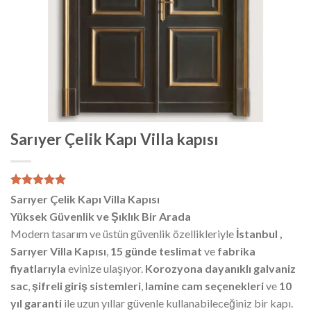
Sarıyer Çelik Kapı Villa kapısı
1
müşteri
Sarıyer Çelik Kapı Villa Kapısı
puanına
Yüksek Güvenlik ve Şıklık Bir Arada
dayanarak
5 üzerinden
Modern tasarım ve üstün güvenlik özellikleriyle
İstanbul ,
5.00
puan
Sarıyer Villa Kapısı
,
15 günde teslimat
ve
fabrika
aldı
fiyatlarıyla
evinize ulaşıyor.
Korozyona dayanıklı galvaniz
sac
,
şifreli giriş sistemleri
,
lamine cam seçenekleri
ve
10
yıl garanti
ile uzun yıllar güvenle kullanabileceğiniz bir kapı.