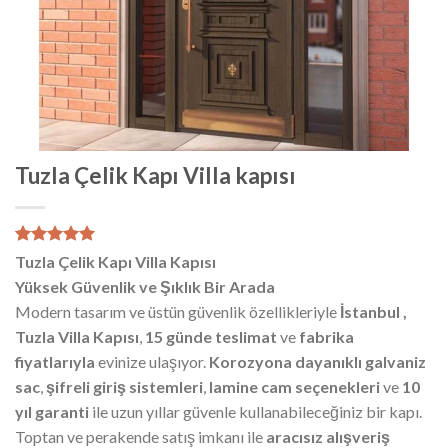
Tuzla Çelik Kapı Villa kapısı
2
müşteri
Tuzla Çelik Kapı Villa Kapısı
puanına
Yüksek Güvenlik ve Şıklık Bir Arada
dayanarak
5 üzerinden
Modern tasarım ve üstün güvenlik özellikleriyle
İstanbul ,
5.00
puan
Tuzla Villa Kapısı
,
15 günde teslimat
ve
fabrika
aldı
fiyatlarıyla
evinize ulaşıyor.
Korozyona dayanıklı galvaniz
sac
,
şifreli giriş sistemleri
,
lamine cam seçenekleri
ve
10
yıl garanti
ile uzun yıllar güvenle kullanabileceğiniz bir kapı.
Toptan ve perakende satış imkanı ile
aracısız alışveriş