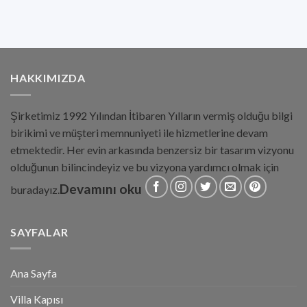
HAKKIMIZDA
Şirketimiz 1992 Yılından İtibaren Yılların vermiş olduğu bilgi
birikimi ve müşteri memnuniyeti ile hizmetlerine devam
etmektedir. Her evin arkasında benzersiz bir tasarım vizyonu
olduğunun bilincindeyiz ve bu vizyona yardımcı olmak için
Devamını oku
buradayız.
SAYFALAR
Ana Sayfa
Villa Kapısı