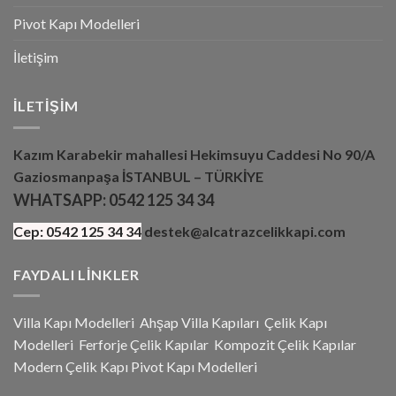
Pivot Kapı Modelleri
İletişim
İLETIŞIM
Kazım Karabekir mahallesi Hekimsuyu Caddesi No 90/A
Gaziosmanpaşa İSTANBUL – TÜRKİYE
WHATSAPP:
0542 125 34 34
Cep:
0542 125 34 34
destek@alcatrazcelikkapi.com
FAYDALI LINKLER
Villa Kapı Modelleri
Ahşap Villa Kapıları
Çelik Kapı
Modelleri
Ferforje Çelik Kapılar
Kompozit Çelik Kapılar
Modern Çelik Kapı
Pivot Kapı Modeller
i