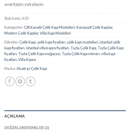
avantajını yakalayın.
Stok kodu:
A33
Kategoriler:
Çift Kanatlı Çelik Kapı Modelleri
,
Kompozit Çelik Kapılar
,
Modern Çelik Kapılar
,
Villa Kapı Modelleri
Etiketler:
Çelik Kapı
,
çelik kapı fiyatları
,
çelik kapı modelleri
,
istanbul çelik
kapı fiyatları
,
istanbul villa kapısı fiyatları
,
Tuzla Çelik Kapı
,
Tuzla Çelik Kapı
fiyatları
,
Tuzla Çelik Kapı mağazası
,
Tuzla Çelik Kapı mimarı
,
villa kapı
fiyatları
,
Villa Kapısı
Marka:
Alcatraz Çelik Kapı
AÇIKLAMA
DEĞERLENDIRMELER (2)