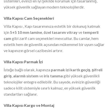
sistemleri, evinizi en iyi şekilde korumak için tasarlanmış,
yüksek güvenlik sağlayan modern teknolojilerdir.
Villa Kapısı Cam Seçenekleri
Villa Kapısı , Kapı tasarımınıza estetik bir dokunuş katmak
için
5+5 10 mm lamine
,
özel tasarım vitray
ve
temperli
cam
gibi zarif cam seçenekleri mevcuttur. Bu camlar, hem
estetik hem de güvenlik açısından mükemmel bir uyum sağlar
ve kapınızın görsel cazibesini artırır.
Villa Kapısı Parmak İzi
İsteğe bağlı olarak, kapınıza
parmak izi kartlı geçiş
,
şifreli
giriş
,
alarmlı sistem
ve
iris tanıma
gibi yüksek güvenlikli
teknolojiler entegre edilebilir. Bu sayede, evinizin güvenliği
sadece kilit sistemiyle sınırlı kalmaz, en yüksek güvenlik
standartları sağlanır.
Villa Kapısı Kargo ve Montaj