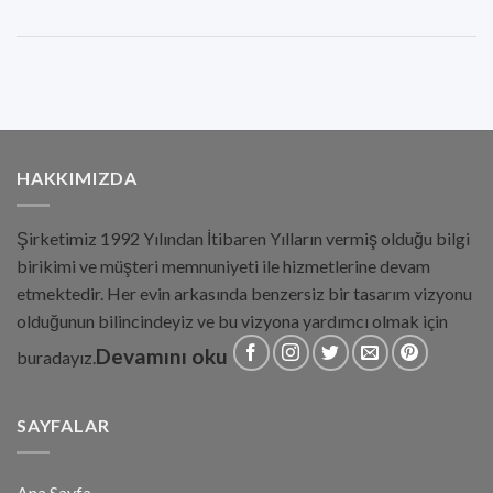
HAKKIMIZDA
Şirketimiz 1992 Yılından İtibaren Yılların vermiş olduğu bilgi
birikimi ve müşteri memnuniyeti ile hizmetlerine devam
etmektedir. Her evin arkasında benzersiz bir tasarım vizyonu
olduğunun bilincindeyiz ve bu vizyona yardımcı olmak için
Devamını oku
buradayız.
SAYFALAR
Ana Sayfa