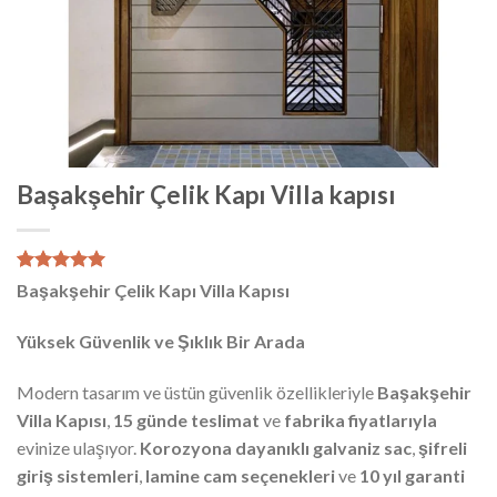
Başakşehir Çelik Kapı Villa kapısı
1
müşteri
Başakşehir Çelik Kapı Villa Kapısı
puanına
dayanarak
5 üzerinden
Yüksek Güvenlik ve Şıklık Bir Arada
5.00
puan
aldı
Modern tasarım ve üstün güvenlik özellikleriyle
Başakşehir
Villa Kapısı
,
15 günde teslimat
ve
fabrika fiyatlarıyla
evinize ulaşıyor.
Korozyona dayanıklı galvaniz sac
,
şifreli
giriş sistemleri
,
lamine cam seçenekleri
ve
10 yıl garanti