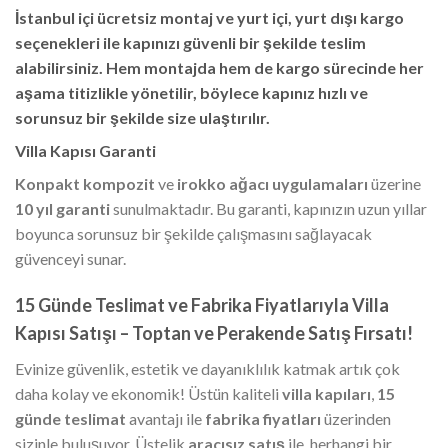
İstanbul içi ücretsiz montaj
ve
yurt içi, yurt dışı kargo
seçenekleri ile kapınızı güvenli bir şekilde teslim
alabilirsiniz. Hem montajda hem de kargo sürecinde her
aşama titizlikle yönetilir, böylece kapınız hızlı ve
sorunsuz bir şekilde size ulaştırılır.
Villa Kapısı Garanti
Konpakt kompozit
ve
irokko ağacı uygulamaları
üzerine
10 yıl garanti
sunulmaktadır. Bu garanti, kapınızın uzun yıllar
boyunca sorunsuz bir şekilde çalışmasını sağlayacak
güvenceyi sunar.
15 Günde Teslimat ve Fabrika Fiyatlarıyla Villa
Kapısı Satışı – Toptan ve Perakende Satış Fırsatı!
Evinize güvenlik, estetik ve dayanıklılık katmak artık çok
daha kolay ve ekonomik! Üstün kaliteli
villa kapıları
,
15
günde teslimat
avantajı ile
fabrika fiyatları
üzerinden
sizinle buluşuyor. Üstelik
aracısız satış
ile, herhangi bir