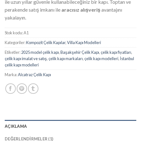
ile uzun yıllar güvenle kullanabileceğiniz bir kapı. Toptan ve
perakende satış imkanı ile
aracısız alışveriş
avantajını
yakalayın.
Stok kodu:
A1
Kategoriler:
Kompozit Çelik Kapılar
,
Villa Kapı Modelleri
Etiketler:
2025 model çelik kapı
,
Başakşehir Çelik Kapı
,
çelik kapı fiyatları
,
çelik kapı imalat ve satış
,
çelik kapı markaları
,
çelik kapı modelleri
,
İstanbul
çelik kapı modelleri
Marka:
Alcatraz Çelik Kapı
AÇIKLAMA
DEĞERLENDIRMELER (1)