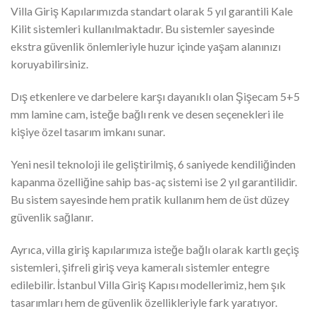
Villa Giriş Kapılarımızda standart olarak 5 yıl garantili Kale
Kilit sistemleri kullanılmaktadır. Bu sistemler sayesinde
ekstra güvenlik önlemleriyle huzur içinde yaşam alanınızı
koruyabilirsiniz.
Dış etkenlere ve darbelere karşı dayanıklı olan Şişecam 5+5
mm lamine cam, isteğe bağlı renk ve desen seçenekleri ile
kişiye özel tasarım imkanı sunar.
Yeni nesil teknoloji ile geliştirilmiş, 6 saniyede kendiliğinden
kapanma özelliğine sahip bas-aç sistemi ise 2 yıl garantilidir.
Bu sistem sayesinde hem pratik kullanım hem de üst düzey
güvenlik sağlanır.
Ayrıca, villa giriş kapılarımıza isteğe bağlı olarak kartlı geçiş
sistemleri, şifreli giriş veya kameralı sistemler entegre
edilebilir. İstanbul Villa Giriş Kapısı modellerimiz, hem şık
tasarımları hem de güvenlik özellikleriyle fark yaratıyor.