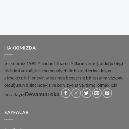
HAKKIMIZDA
Şirketimiz 1992 Yılından İtibaren Yılların vermiş olduğu bilgi
birikimi ve müşteri memnuniyeti ile hizmetlerine devam
etmektedir. Her evin arkasında benzersiz bir tasarım vizyonu
olduğunun bilincindeyiz ve bu vizyona yardımcı olmak için
Devamını oku
buradayız.
SAYFALAR