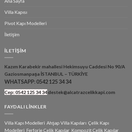
Ana Sayfa
Villa Kapısı
Pivot Kapı Modelleri
İletişim
İLETIŞIM
Kazım Karabekir mahallesi Hekimsuyu Caddesi No 90/A
Gaziosmanpaşa İSTANBUL – TÜRKİYE
WHATSAPP:
0542 125 34 34
Cep:
0542 125 34 34
destek@alcatrazcelikkapi.com
FAYDALI LINKLER
Villa Kapı Modelleri
Ahşap Villa Kapıları
Çelik Kapı
Modelleri
Ferforje Çelik Kapılar
Kompozit Çelik Kapılar