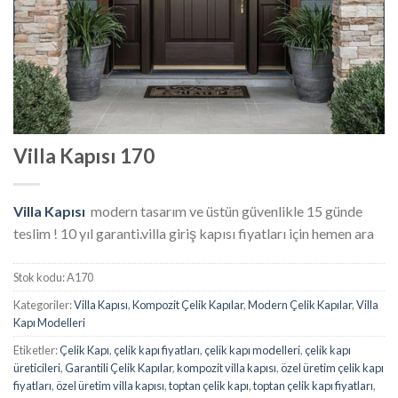
Villa Kapısı 170
Villa Kapısı
modern tasarım ve üstün güvenlikle 15 günde
teslim ! 10 yıl garanti.villa giriş kapısı fiyatları için hemen ara
Stok kodu:
A170
Kategoriler:
Villa Kapısı
,
Kompozit Çelik Kapılar
,
Modern Çelik Kapılar
,
Villa
Kapı Modelleri
Etiketler:
Çelik Kapı
,
çelik kapı fiyatları
,
çelik kapı modelleri
,
çelik kapı
üreticileri
,
Garantili Çelik Kapılar
,
kompozit villa kapısı
,
özel üretim çelik kapı
fiyatları
,
özel üretim villa kapısı
,
toptan çelik kapı
,
toptan çelik kapı fiyatları
,