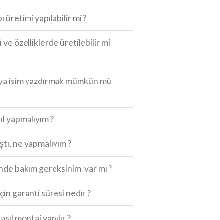
ı üretimi yapılabilir mi ?
 ve özelliklerde üretilebilir mi
eya isim yazdırmak mümkün mü
ıl yapmalıyım ?
ıştı, ne yapmalıyım ?
de bakım gereksinimi var mı ?
için garanti süresi nedir ?
asıl montaj yapılır ?