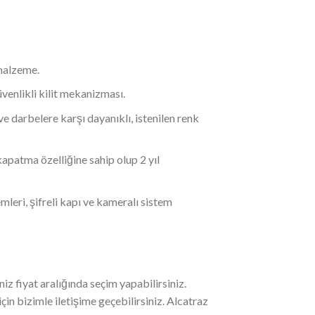
malzeme.
güvenlikli kilit mekanizması.
ve darbelere karşı dayanıklı, istenilen renk
kapatma özelliğine sahip olup 2 yıl
temleri, şifreli kapı ve kameralı sistem
z fiyat aralığında seçim yapabilirsiniz.
çin bizimle iletişime geçebilirsiniz. Alcatraz