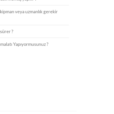
r ekipman veya uzmanlık gerekir
sürer ?
 İmalatı Yapıyormusunuz ?