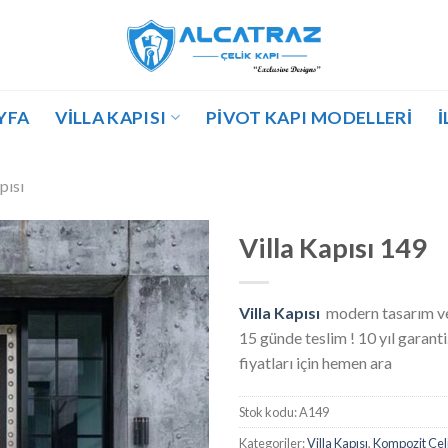
YFA
VILLA KAPISI
PIVOT KAPI MODELLERI
İ
pısı
Villa Kapısı 149
Villa Kapısı
modern tasarım ve
15 günde teslim ! 10 yıl garanti.
fiyatları için hemen ara
Stok kodu:
A149
Kategoriler:
Villa Kapısı
,
Kompozit Çeli