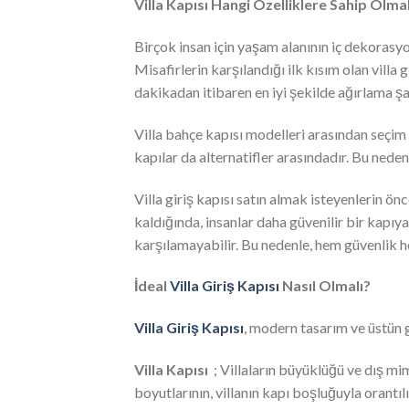
Villa Kapısı Hangi Özelliklere Sahip Olmal
Birçok insan için yaşam alanının iç dekorasy
Misafirlerin karşılandığı ilk kısım olan villa
dakikadan itibaren en iyi şekilde ağırlama şan
Villa bahçe kapısı modelleri arasından seçim 
kapılar da alternatifler arasındadır. Bu nedenl
Villa giriş kapısı satın almak isteyenlerin önc
kaldığında, insanlar daha güvenilir bir kapı
karşılamayabilir. Bu nedenle, hem güvenlik h
İdeal
Villa Giriş Kapısı
Nasıl Olmalı?
Villa Giriş Kapısı
, modern tasarım ve üstün g
Villa Kapısı
; Villaların büyüklüğü ve dış mima
boyutlarının, villanın kapı boşluğuyla orant