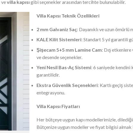
u ve
villa kapısı
gibi seçenekler arasından tercihte bulunulabilir.
Villa Kapısı Teknik Özellikleri
2 mm Galvaniz Saç
: Dayanıklı ve uzun ömürlü 
KALE Kilit Sistemleri
: Standart 5 yıl garantili 
Şişecam 5+5 mm Lamine Cam
: Dış etkenlere 
ve desende seçenekler.
Yeni Nesil Bas-Aç Sistemi
: 6 saniyede kendini 
garantilidir.
Ekstra Güvenlik Seçenekleri
: Kartlı geçiş sis
entegrasyonu.
Villa Kapısı Fiyatları
Her bütçeye uygun kapı modellerimizle, dilediğini
Bütçenize uygun modeller ve fiyat bilgisi almak i