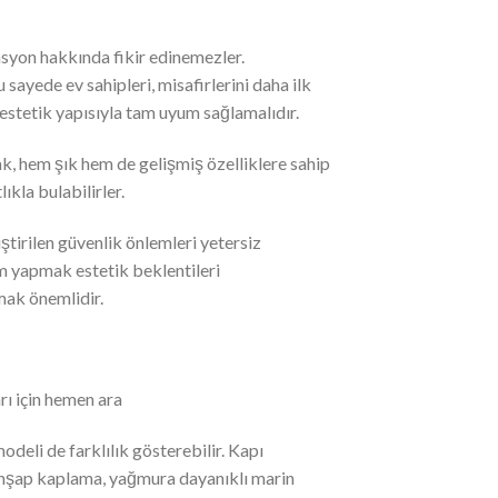
asyon hakkında fikir edinemezler.
 sayede ev sahipleri, misafirlerini daha ilk
n estetik yapısıyla tam uyum sağlamalıdır.
ak, hem şık hem de gelişmiş özelliklere sahip
ıkla bulabilirler.
liştirilen güvenlik önlemleri yetersiz
im yapmak estetik beklentileri
mak önemlidir.
rı için hemen ara
odeli de farklılık gösterebilir. Kapı
, ahşap kaplama, yağmura dayanıklı marin