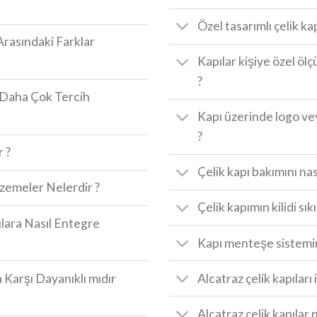
Özel tasarımlı çelik kap
Arasındaki Farklar
Kapılar kişiye özel ölçü
?
a Daha Çok Tercih
Kapı üzerinde logo v
?
r ?
Çelik kapı bakımını nas
lzemeler Nelerdir ?
Çelik kapımın kilidi sık
pılara Nasıl Entegre
Kapı menteşe sistemin
 Karşı Dayanıklı mıdır
Alcatraz çelik kapıları 
Alcatraz çelik kapılar n