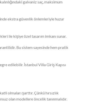
m kalınlığındaki galvaniz saç, maksimum
esinde ekstra güvenlik önlemleriyle huzur
eri ile kişiye özel tasarım imkanı sunar.
garantilidir. Bu sistem sayesinde hem pratik
egre edilebilir. İstanbul Villa Giriş Kapısı
tli olmaları şarttır. Çünkü hırsızlık
unsuz olan modellere öncelik tanınmalıdır.