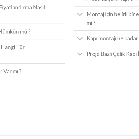
 Fiyatlandırma Nasıl
Montaj için belirli bi
mi ?
r Mümkün mü ?
Kapı montajı ne kadar 
n Hangi Tür
Proje Bazlı Çelik Kapı
r Var mı ?