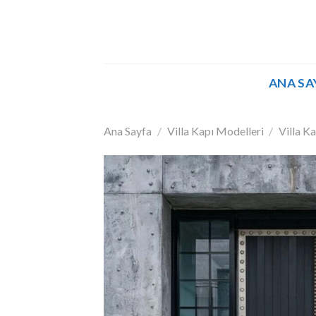
İçeriğe
atla
ANA SA
Ana Sayfa
/
Villa Kapı Modelleri
/
Villa Ka