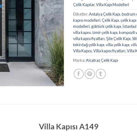
Çelik Kapılar
,
Villa Kapı Modelleri
Etiketler:
Antalya Çelik Kapı
,
bodrum ç
kapısı modelleri
,
Çelik Kapı
,
çelik kapı 
modelleri
,
göktürk çelik kapı
,
İstanbul
villa kapısı
,
izmir çelik kapı
,
kompozit vi
villa kapısı fiyatları
,
Şile Çelik Kapı
,
Sil
tekirdağ çelik kapı
,
villa çelik kapı
,
vill
Villa Kapısı
,
Villa kapısı fiyatları
,
Villa 
Marka:
Alcatraz Çelik Kapı
Villa Kapısı A149