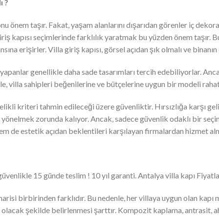
ı ?
onu önem taşır. Fakat, yaşam alanlarını dışarıdan görenler iç dekor
 giriş kapısı seçimlerinde farklılık yaratmak bu yüzden önem taşır. Bu
sına erişirler. Villa giriş kapısı, görsel açıdan şık olmalı ve binanı
yapanlar genellikle daha sade tasarımları tercih edebiliyorlar. Anc
e, villa sahipleri beğenilerine ve bütçelerine uygun bir modeli rahatl
elikli kriteri tahmin edileceği üzere güvenliktir. Hırsızlığa karşı ge
ya yönelmek zorunda kalıyor. Ancak, sadece güvenlik odaklı bir seç
em de estetik açıdan beklentileri karşılayan firmalardan hizmet al
üvenlikle 15 günde teslim ! 10 yıl garanti. Antalya villa kapı Fiyatla
risi birbirinden farklıdır. Bu nedenle, her villaya uygun olan kapı m
ılı olacak şekilde belirlenmesi şarttır. Kompozit kaplama, antrasit