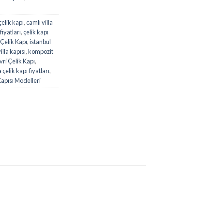
elik kapı
,
camlı villa
fiyatları
,
çelik kapı
 Çelik Kapı
,
istanbul
lla kapısı
,
kompozit
ivri Çelik Kapı
,
a çelik kapı fiyatları
,
Kapısı Modelleri