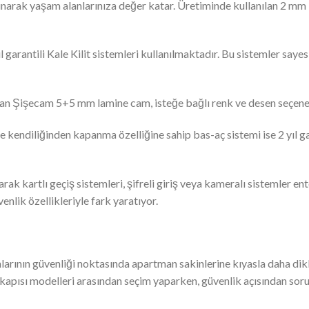
 sunarak yaşam alanlarınıza değer katar. Üretiminde kullanılan 2 m
l garantili Kale Kilit sistemleri kullanılmaktadır. Bu sistemler say
lan Şişecam 5+5 mm lamine cam, isteğe bağlı renk ve desen seçenekl
yede kendiliğinden kapanma özelliğine sahip bas-aç sistemi ise 2 yıl 
arak kartlı geçiş sistemleri, şifreli giriş veya kameralı sistemler ent
nlik özellikleriyle fark yaratıyor.
nlarının güvenliği noktasında apartman sakinlerine kıyasla daha dikka
la kapısı modelleri arasından seçim yaparken, güvenlik açısından sor