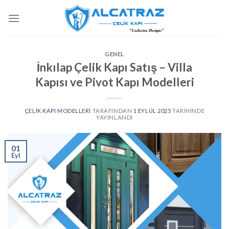
İçeriğe
atla
GENEL
İnkılap Çelik Kapı Satış – Villa
Kapısı ve Pivot Kapı Modelleri
ÇELIK KAPI MODELLERI
TARAFINDAN
1 EYLÜL 2025
TARIHINDE
YAYINLANDI
01
Eyl