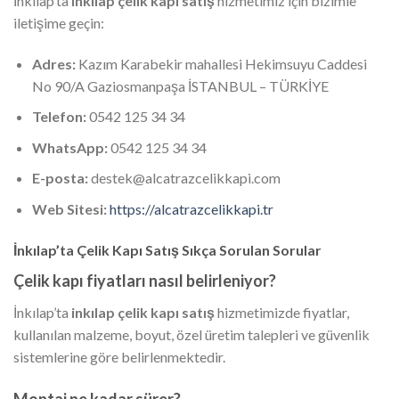
İnkılap’ta
inkılap çelik kapı satış
hizmetimiz için bizimle
iletişime geçin:
Adres:
Kazım Karabekir mahallesi Hekimsuyu Caddesi
No 90/A Gaziosmanpaşa İSTANBUL – TÜRKİYE
Telefon:
0542 125 34 34
WhatsApp:
0542 125 34 34
E-posta:
destek@alcatrazcelikkapi.com
Web Sitesi:
https://alcatrazcelikkapi.tr
İnkılap’ta Çelik Kapı Satış Sıkça Sorulan Sorular
Çelik kapı fiyatları nasıl belirleniyor?
İnkılap’ta
inkılap çelik kapı satış
hizmetimizde fiyatlar,
kullanılan malzeme, boyut, özel üretim talepleri ve güvenlik
sistemlerine göre belirlenmektedir.
Montaj ne kadar sürer?