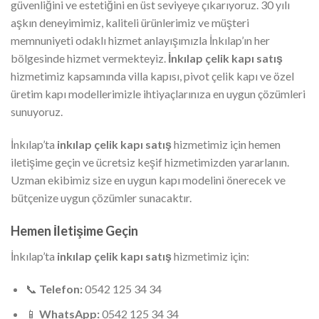
güvenliğini ve estetiğini en üst seviyeye çıkarıyoruz. 30 yılı
aşkın deneyimimiz, kaliteli ürünlerimiz ve müşteri
memnuniyeti odaklı hizmet anlayışımızla İnkılap’ın her
bölgesinde hizmet vermekteyiz.
İnkılap çelik kapı satış
hizmetimiz kapsamında villa kapısı, pivot çelik kapı ve özel
üretim kapı modellerimizle ihtiyaçlarınıza en uygun çözümleri
sunuyoruz.
İnkılap’ta
inkılap çelik kapı satış
hizmetimiz için hemen
iletişime geçin ve ücretsiz keşif hizmetimizden yararlanın.
Uzman ekibimiz size en uygun kapı modelini önerecek ve
bütçenize uygun çözümler sunacaktır.
Hemen İletişime Geçin
İnkılap’ta
inkılap çelik kapı satış
hizmetimiz için:
📞
Telefon:
0542 125 34 34
📱
WhatsApp:
0542 125 34 34