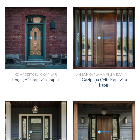
KOMPOZIT ÇELIK KAPILAR
AHŞAP KAPLAMA VILLA KAPI MODELLERI
Gazipaşa Çelik Kapı villa
Foça çelik kapı villa kapısı
kapısı