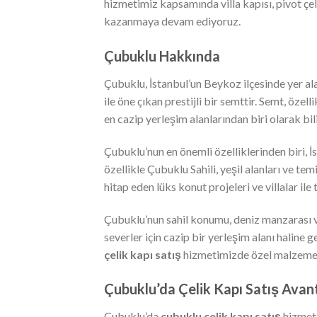
hizmetimiz kapsamında villa kapısı, pivot çe
kazanmaya devam ediyoruz.
Çubuklu Hakkında
Çubuklu, İstanbul’un Beykoz ilçesinde yer ala
ile öne çıkan prestijli bir semttir. Semt, özell
en cazip yerleşim alanlarından biri olarak bi
Çubuklu’nun en önemli özelliklerinden biri, İ
özellikle Çubuklu Sahili, yeşil alanları ve te
hitap eden lüks konut projeleri ve villalar ile
Çubuklu’nun sahil konumu, deniz manzarası v
severler için cazip bir yerleşim alanı haline 
çelik kapı satış
hizmetimizde özel malzeme s
Çubuklu’da Çelik Kapı Satış Avant
Çubuklu’da
çubuklu çelik kapı satış
hizmet