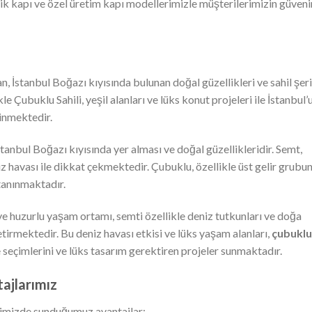
lik kapı ve özel üretim kapı modellerimizle müşterilerimizin güveni
n, İstanbul Boğazı kıyısında bulunan doğal güzellikleri ve sahil şeri
ikle Çubuklu Sahili, yeşil alanları ve lüks konut projeleri ile İstanbul’
linmektedir.
stanbul Boğazı kıyısında yer alması ve doğal güzellikleridir. Semt,
miz havası ile dikkat çekmektedir. Çubuklu, özellikle üst gelir grubu
 tanınmaktadır.
e huzurlu yaşam ortamı, semti özellikle deniz tutkunları ve doğa
getirmektedir. Bu deniz havası etkisi ve lüks yaşam alanları,
çubuklu
eçimlerini ve lüks tasarım gerektiren projeler sunmaktadır.
ajlarımız
imizde sunduğumuz avantajlar: