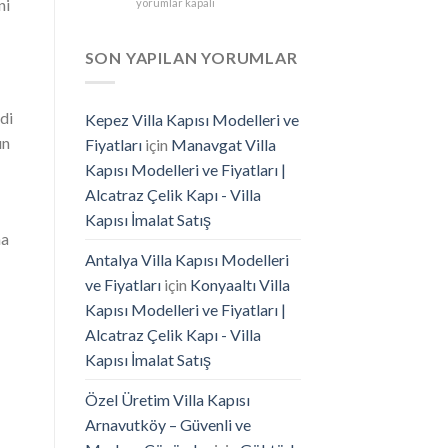
Güvenilir
ni
yorumlar kapalı
Villa
Çelik
Kapısı
Kapı
İmalatı
Markası
SON YAPILAN YORUMLAR
için
Seçimi
için
di
Kepez Villa Kapısı Modelleri ve
un
Fiyatları
için
Manavgat Villa
Kapısı Modelleri ve Fiyatları |
Alcatraz Çelik Kapı - Villa
Kapısı İmalat Satış
na
Antalya Villa Kapısı Modelleri
ve Fiyatları
için
Konyaaltı Villa
Kapısı Modelleri ve Fiyatları |
Alcatraz Çelik Kapı - Villa
Kapısı İmalat Satış
Özel Üretim Villa Kapısı
Arnavutköy – Güvenli ve