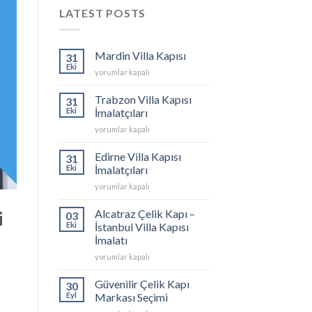
LATEST POSTS
Mardin Villa Kapısı
31
Eki
Mardin
yorumlar kapalı
Villa
Kapısı
Trabzon Villa Kapısı
31
için
Eki
İmalatçıları
Trabzon
yorumlar kapalı
Villa
Kapısı
Edirne Villa Kapısı
31
İmalatçıları
Eki
İmalatçıları
için
Edirne
yorumlar kapalı
Villa
Kapısı
i
Alcatraz Çelik Kapı –
03
İmalatçıları
Eki
İstanbul Villa Kapısı
için
İmalatı
Alcatraz
yorumlar kapalı
Çelik
Kapı
Güvenilir Çelik Kapı
30
–
Eyl
Markası Seçimi
İstanbul