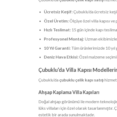
Ücretsiz Keşif:
Çubuklu’da ücretsiz keşi
Özel Üretim:
Ölçüye özel villa kapısı ve 
Hızlı Teslimat:
15 gün içinde kapı teslima
Profesyonel Montaj:
Uzman ekibimizle
10 Yıl Garanti:
Tüm ürünlerimizde 10 yıl 
Deniz Hava Etkisi:
Özel malzeme seçimi i
Çubuklu’da Villa Kapısı Modelleri
Çubuklu’da
çubuklu çelik kapı satış
hizmeti
Ahşap Kaplama Villa Kapıları
Doğal ahşap görünümü ile modern teknolojini
lüks villaları için özel olarak tasarlanmışt
estetik bir arada sunulmaktadır.