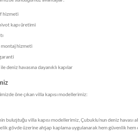
f hizmeti
pivot kapı üretimi
tı
 montaj hizmeti
garanti
le deniz havasına dayanıklı kapılar
miz
mizde öne çıkan villa kapısı modellerimiz:
n buluştuğu villa kapısı modellerimiz, Çubuklu’nun deniz havası a
ır. Çelik gövde üzerine ahşap kaplama uygulanarak hem güvenlik hem