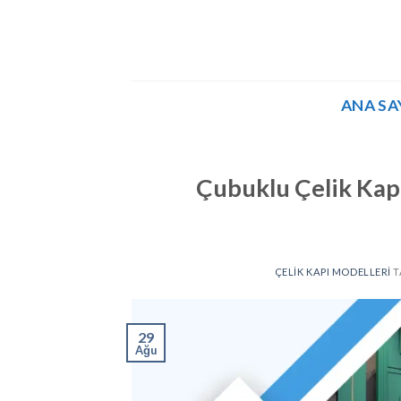
İçeriğe
atla
ANA SA
Çubuklu Çelik Kapı 
ÇELIK KAPI MODELLERI
T
29
Ağu