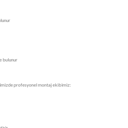
ulunur
de bulunur
imizde profesyonel montaj ekibimiz:
tirir