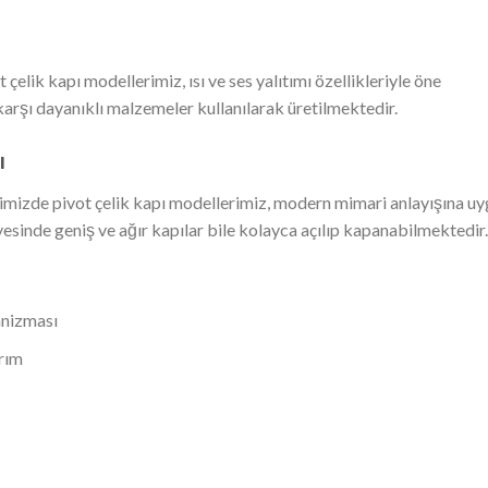
lik kapı modellerimiz, ısı ve ses yalıtımı özellikleriyle öne
karşı dayanıklı malzemeler kullanılarak üretilmektedir.
ı
mizde pivot çelik kapı modellerimiz, modern mimari anlayışına u
esinde geniş ve ağır kapılar bile kolayca açılıp kapanabilmektedir.
anizması
arım