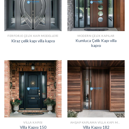
FERFORJE ÇELIK KAPI MODELLERI
MODERN ÇELIK KAPILAR
Kumluca Çelik Kapı villa
Kiraz çelik kapı villa kapısı
kapısı
VILLA KAPISI
AHŞAP KAPLAMA VILLA KAPI MODELLERI
Villa Kapısı 150
Villa Kapısı 182