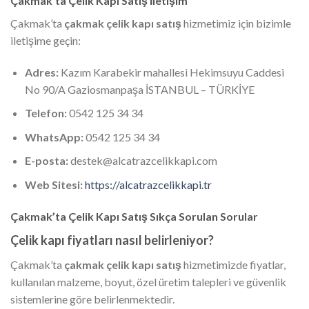
Çakmak’ta Çelik Kapı Satış İletişim
Çakmak’ta
çakmak çelik kapı satış
hizmetimiz için bizimle
iletişime geçin:
Adres:
Kazım Karabekir mahallesi Hekimsuyu Caddesi
No 90/A Gaziosmanpaşa İSTANBUL – TÜRKİYE
Telefon:
0542 125 34 34
WhatsApp:
0542 125 34 34
E-posta:
destek@alcatrazcelikkapi.com
Web Sitesi:
https://alcatrazcelikkapi.tr
Çakmak’ta Çelik Kapı Satış Sıkça Sorulan Sorular
Çelik kapı fiyatları nasıl belirleniyor?
Çakmak’ta
çakmak çelik kapı satış
hizmetimizde fiyatlar,
kullanılan malzeme, boyut, özel üretim talepleri ve güvenlik
sistemlerine göre belirlenmektedir.