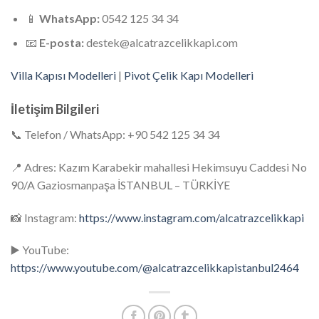
📱
WhatsApp:
0542 125 34 34
📧
E-posta:
destek@alcatrazcelikkapi.com
Villa Kapısı Modelleri
|
Pivot Çelik Kapı Modelleri
İletişim Bilgileri
📞 Telefon / WhatsApp: +90 542 125 34 34
📍 Adres: Kazım Karabekir mahallesi Hekimsuyu Caddesi No
90/A Gaziosmanpaşa İSTANBUL – TÜRKİYE
📸 Instagram:
https://www.instagram.com/alcatrazcelikkapi
▶️ YouTube:
https://www.youtube.com/@alcatrazcelikkapistanbul2464