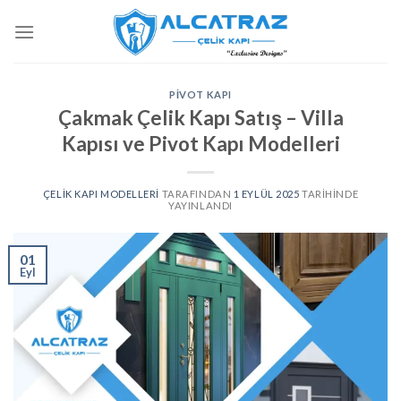
İçeriğe
atla
PIVOT KAPI
Çakmak Çelik Kapı Satış – Villa
Kapısı ve Pivot Kapı Modelleri
ÇELIK KAPI MODELLERI
TARAFINDAN
1 EYLÜL 2025
TARIHINDE
YAYINLANDI
01
Eyl