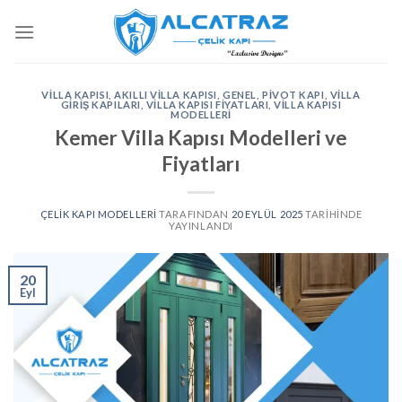
İçeriğe
atla
VILLA KAPISI
,
AKILLI VILLA KAPISI
,
GENEL
,
PIVOT KAPI
,
VILLA
GIRIŞ KAPILARI
,
VILLA KAPISI FIYATLARI
,
VILLA KAPISI
MODELLERI
Kemer Villa Kapısı Modelleri ve
Fiyatları
ÇELIK KAPI MODELLERI
TARAFINDAN
20 EYLÜL 2025
TARIHINDE
YAYINLANDI
20
Eyl