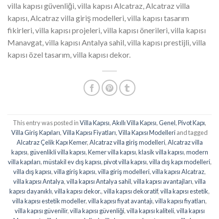
villa kapısı güvenliği, villa kapısı Alcatraz, Alcatraz villa
kapısı, Alcatraz villa giriş modelleri, villa kapısı tasarım
fikirleri, villa kapısı projeleri, villa kapısı önerileri, villa kapısı
Manavgat, villa kapısı Antalya sahil, villa kapısı prestijli, villa
kapısı özel tasarım, villa kapısı dekor.
This entry was posted in
Villa Kapısı
,
Akıllı Villa Kapısı
,
Genel
,
Pivot Kapı
,
Villa Giriş Kapıları
,
Villa Kapısı Fiyatları
,
Villa Kapısı Modelleri
and tagged
Alcatraz Çelik Kapı Kemer
,
Alcatraz villa giriş modelleri
,
Alcatraz villa
kapısı
,
güvenlikli villa kapısı
,
Kemer villa kapısı
,
klasik villa kapısı
,
modern
villa kapıları
,
müstakil ev dış kapısı
,
pivot villa kapısı
,
villa dış kapı modelleri
,
villa dış kapısı
,
villa giriş kapısı
,
villa giriş modelleri
,
villa kapısı Alcatraz
,
villa kapısı Antalya
,
villa kapısı Antalya sahil
,
villa kapısı avantajları
,
villa
kapısı dayanıklı
,
villa kapısı dekor.
,
villa kapısı dekoratif
,
villa kapısı estetik
,
villa kapısı estetik modeller
,
villa kapısı fiyat avantajı
,
villa kapısı fiyatları
,
villa kapısı güvenilir
,
villa kapısı güvenliği
,
villa kapısı kaliteli
,
villa kapısı