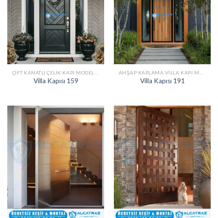
ÇIFT KANATLI ÇELIK KAPI MODELLERI
AHŞAP KAPLAMA VILLA KAPI MODELLERI
Villa Kapısı 159
Villa Kapısı 191