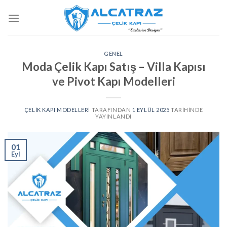
İçeriğe
atla
GENEL
Moda Çelik Kapı Satış – Villa Kapısı
ve Pivot Kapı Modelleri
ÇELIK KAPI MODELLERI
TARAFINDAN
1 EYLÜL 2025
TARIHINDE
YAYINLANDI
01
Eyl