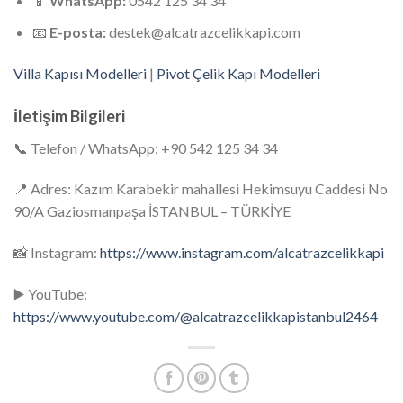
📱
WhatsApp:
0542 125 34 34
📧
E-posta:
destek@alcatrazcelikkapi.com
Villa Kapısı Modelleri
|
Pivot Çelik Kapı Modelleri
İletişim Bilgileri
📞 Telefon / WhatsApp: +90 542 125 34 34
📍 Adres: Kazım Karabekir mahallesi Hekimsuyu Caddesi No
90/A Gaziosmanpaşa İSTANBUL – TÜRKİYE
📸 Instagram:
https://www.instagram.com/alcatrazcelikkapi
▶️ YouTube:
https://www.youtube.com/@alcatrazcelikkapistanbul2464