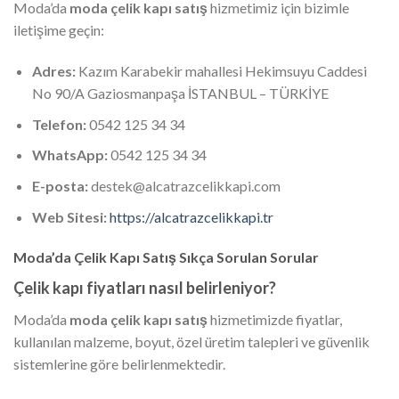
Moda’da
moda çelik kapı satış
hizmetimiz için bizimle
iletişime geçin:
Adres:
Kazım Karabekir mahallesi Hekimsuyu Caddesi
No 90/A Gaziosmanpaşa İSTANBUL – TÜRKİYE
Telefon:
0542 125 34 34
WhatsApp:
0542 125 34 34
E-posta:
destek@alcatrazcelikkapi.com
Web Sitesi:
https://alcatrazcelikkapi.tr
Moda’da Çelik Kapı Satış Sıkça Sorulan Sorular
Çelik kapı fiyatları nasıl belirleniyor?
Moda’da
moda çelik kapı satış
hizmetimizde fiyatlar,
kullanılan malzeme, boyut, özel üretim talepleri ve güvenlik
sistemlerine göre belirlenmektedir.