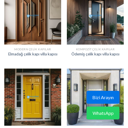
MODERN ÇELIK KAPILAR
KOMPOZIT ÇELIK KAPILAR
Elmadağ çelik kapı villa kapısı
Ödemiş çelik kapı villa kapısı
Bizi Arayın
WhatsApp