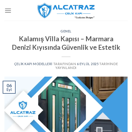
İçeriğe
atla
GENEL
Kalamış Villa Kapısı – Marmara
Denizi Kıyısında Güvenlik ve Estetik
ÇELIK KAPI MODELLERI
TARAFINDAN
6 EYLÜL 2025
TARIHINDE
YAYINLANDI
06
Eyl