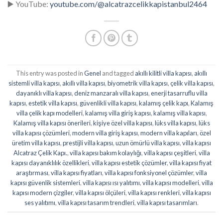
▶️ YouTube:
youtube.com/@alcatrazcelikkapistanbul2464
This entry was posted in
Genel
and tagged
akıllı kilitli villa kapısı
,
akıllı
sistemli villa kapısı
,
akıllı villa kapısı
,
biyometrik villa kapısı
,
çelik villa kapısı
,
dayanıklı villa kapısı
,
deniz manzaralı villa kapısı
,
enerji tasarruflu villa
kapısı
,
estetik villa kapısı
,
güvenlikli villa kapısı
,
kalamış çelik kapı
,
Kalamış
villa çelik kapı modelleri
,
kalamış villa giriş kapısı
,
kalamış villa kapısı
,
Kalamış villa kapısı önerileri
,
kişiye özel villa kapısı
,
lüks villa kapısı
,
lüks
villa kapısı çözümleri
,
modern villa giriş kapısı
,
modern villa kapıları
,
özel
üretim villa kapısı
,
prestijli villa kapısı
,
uzun ömürlü villa kapısı
,
villa kapısı
Alcatraz Çelik Kapı.
,
villa kapısı bakım kolaylığı
,
villa kapısı çeşitleri
,
villa
kapısı dayanıklılık özellikleri
,
villa kapısı estetik çözümler
,
villa kapısı fiyat
araştırması
,
villa kapısı fiyatları
,
villa kapısı fonksiyonel çözümler
,
villa
kapısı güvenlik sistemleri
,
villa kapısı ısı yalıtımı
,
villa kapısı modelleri
,
villa
kapısı modern çizgiler
,
villa kapısı ölçüleri
,
villa kapısı renkleri
,
villa kapısı
ses yalıtımı
,
villa kapısı tasarım trendleri
,
villa kapısı tasarımları
.