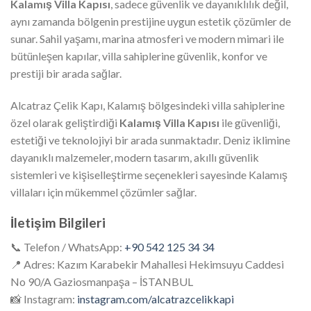
Kalamış Villa Kapısı
, sadece güvenlik ve dayanıklılık değil,
aynı zamanda bölgenin prestijine uygun estetik çözümler de
sunar. Sahil yaşamı, marina atmosferi ve modern mimari ile
bütünleşen kapılar, villa sahiplerine güvenlik, konfor ve
prestiji bir arada sağlar.
Alcatraz Çelik Kapı, Kalamış bölgesindeki villa sahiplerine
özel olarak geliştirdiği
Kalamış Villa Kapısı
ile güvenliği,
estetiği ve teknolojiyi bir arada sunmaktadır. Deniz iklimine
dayanıklı malzemeler, modern tasarım, akıllı güvenlik
sistemleri ve kişiselleştirme seçenekleri sayesinde Kalamış
villaları için mükemmel çözümler sağlar.
İletişim Bilgileri
📞 Telefon / WhatsApp:
+90 542 125 34 34
📍 Adres: Kazım Karabekir Mahallesi Hekimsuyu Caddesi
No 90/A Gaziosmanpaşa – İSTANBUL
📸 Instagram:
instagram.com/alcatrazcelikkapi