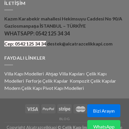
İLETIŞIM
Kazım Karabekir mahallesi Hekimsuyu Caddesi No 90/A
Gaziosmanpaşa İSTANBUL – TÜRKİYE
WHATSAPP:
0542 125 34 34
Cep:
0542 125 34 34
destek@alcatrazcelikkapi.com
FAYDALI LINKLER
Villa Kapı Modelleri
Ahşap Villa Kapıları
Çelik Kapı
Modelleri
Ferforje Çelik Kapılar
Kompozit Çelik Kapılar
Modern Çelik Kapı
Pivot Kapı Modeller
i
Bizi Arayın
BLOG
WhatsApp
Copyright Alcatrazcelikkapi ©
Çelik Kapı İmalat Ve Satış
|
İade