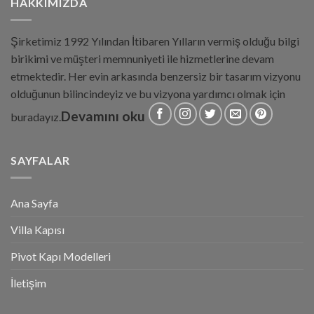
HAKKIMIZDA
Şirketimiz 1992 Yılından İtibaren Yılların vermiş olduğu bilgi
birikimi ve müşteri memnuniyeti ile hizmetlerine devam
etmektedir. Her evin arkasında benzersiz bir tasarım vizyonu
olduğunun bilincindeyiz ve bu vizyona yardımcı olmak için
Devamını oku
buradayız.
SAYFALAR
Ana Sayfa
Villa Kapısı
Pivot Kapı Modelleri
İletişim