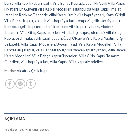
bursa villa kapı fiyatları
,
Çelik Villa Bahçe Kapısı
,
Dayanıklı Çelik Villa Kapısı
Fiyatları
,
En Güvenli Villa Kapısı Modelleri
,
İstanbul’da Villa Kapısı İmalatı
,
İstenilen Renk ve Desende Villa Kapısı
,
izmir villa kapı fiyatları
,
Kartlı Girişli
Villa Bahçe Kapısı
,
kocaeli villa kapı fiyatları
,
kompozit çelik kapı fiyatları
,
kompozit çelik kapı modelleri
,
kompozit villa kapısı fiyatları
,
Modern
Tasarımlı Villa Giriş Kapısı
,
modern villa bahçe kapısı
,
otomatik villa bahçe
kapısı
,
özel imalat çelik kapı fiyatları
,
Özel Ölçüyle Villa Kapısı Yaptırma
,
Şık
ve Estetik Villa Kapısı Modelleri
,
Uygun Fiyatlı Villa Kapısı Modelleri
,
Villa
Bahçe Giriş Kapısı
,
Villa Bahçe Kapısı
,
villa bahçe kapısı fiyatları
,
Villa Bahçe
Kapısı Modelleri
,
Villa Bahçe Kapısı Sistemleri
,
Villa Giriş Kapısı Tasarım
Önerileri
,
villa kapı fiyatları
,
Villa Kapısı
,
Villa Kapısı Modelleri
Marka:
Alcatraz Çelik Kapı
AÇIKLAMA
DEĞERLENDIRMELER (0)