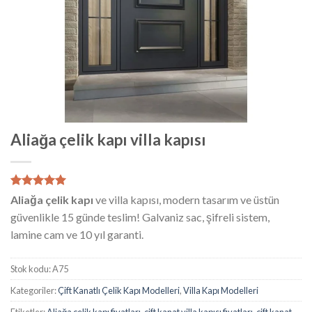
Aliağa çelik kapı villa kapısı
1
müşteri
Aliağa çelik kapı
ve villa kapısı, modern tasarım ve üstün
puanına
güvenlikle 15 günde teslim! Galvaniz sac, şifreli sistem,
dayanarak
5 üzerinden
lamine cam ve 10 yıl garanti.
5.00
puan
aldı
Stok kodu:
A75
Kategoriler:
Çift Kanatlı Çelik Kapı Modelleri
,
Villa Kapı Modelleri
Etiketler:
Aliağa çelik kapı fiyatları
,
çift kanat villa kapısı fiyatları
,
çift kanat