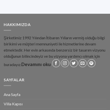
HAKKIMIZDA
Şirketimiz 1992 Yılından İtibaren Yılların vermiş olduğu bilgi
birikimi ve müşteri memnuniyeti ile hizmetlerine devam
etmektedir. Her evin arkasında benzersiz bir tasarım vizyonu
olduğunun bilincindeyiz ve bu vizyona yardımcı olmak için
Devamını oku
buradayız.
SAYFALAR
Ana Sayfa
Villa Kapısı