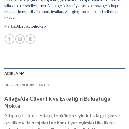
villa kapısı modelleri
,
izmir Aliağa çelik kapı fiyatları
,
kompozit çelik kapı
fiyatları
,
kompozit villa kapısı fiyatları
,
villa giriş kapı modelleri
,
villa kapı
fiyatları
Marka:
Alcatraz Çelik Kapı
AÇIKLAMA
DEĞERLENDIRMELER (1)
Aliağa’da Güvenlik ve Estetiğin Buluştuğu
Nokta
Aliağa çelik kapı ; Aliağa, İzmir’in kuzeyinde hızla gelişen ve
özellikle
villa projeleri ve konut yerleşimleri
ile dikkat