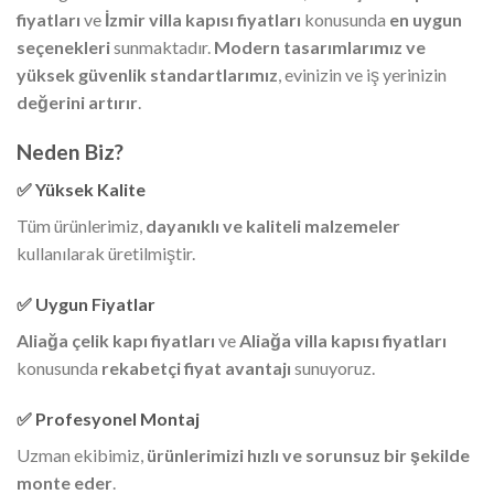
fiyatları
ve
İzmir villa kapısı fiyatları
konusunda
en uygun
seçenekleri
sunmaktadır.
Modern tasarımlarımız ve
yüksek güvenlik standartlarımız
, evinizin ve iş yerinizin
değerini artırır
.
Neden Biz?
✅ Yüksek Kalite
Tüm ürünlerimiz,
dayanıklı ve kaliteli malzemeler
kullanılarak üretilmiştir.
✅ Uygun Fiyatlar
Aliağa çelik kapı fiyatları
ve
Aliağa villa kapısı fiyatları
konusunda
rekabetçi fiyat avantajı
sunuyoruz.
✅ Profesyonel Montaj
Uzman ekibimiz,
ürünlerimizi hızlı ve sorunsuz bir şekilde
monte eder
.