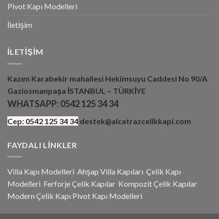
Pivot Kapı Modelleri
İletişim
İLETIŞIM
Kazım Karabekir mahallesi Hekimsuyu Caddesi No 90/A
Gaziosmanpaşa İSTANBUL – TÜRKİYE
WHATSAPP:
0542 125 34 34
Cep:
0542 125 34 34
destek@alcatrazcelikkapi.com
FAYDALI LINKLER
Villa Kapı Modelleri
Ahşap Villa Kapıları
Çelik Kapı
Modelleri
Ferforje Çelik Kapılar
Kompozit Çelik Kapılar
Modern Çelik Kapı
Pivot Kapı Modeller
i