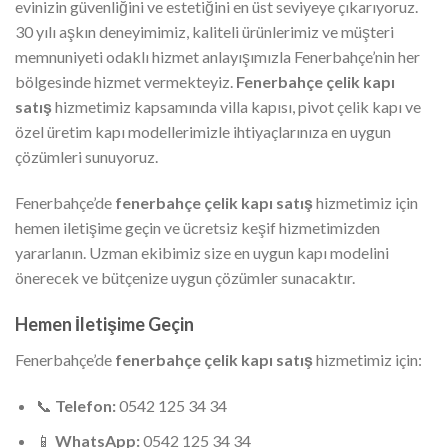
evinizin güvenliğini ve estetiğini en üst seviyeye çıkarıyoruz.
30 yılı aşkın deneyimimiz, kaliteli ürünlerimiz ve müşteri
memnuniyeti odaklı hizmet anlayışımızla Fenerbahçe’nin her
bölgesinde hizmet vermekteyiz.
Fenerbahçe çelik kapı
satış
hizmetimiz kapsamında villa kapısı, pivot çelik kapı ve
özel üretim kapı modellerimizle ihtiyaçlarınıza en uygun
çözümleri sunuyoruz.
Fenerbahçe’de
fenerbahçe çelik kapı satış
hizmetimiz için
hemen iletişime geçin ve ücretsiz keşif hizmetimizden
yararlanın. Uzman ekibimiz size en uygun kapı modelini
önerecek ve bütçenize uygun çözümler sunacaktır.
Hemen İletişime Geçin
Fenerbahçe’de
fenerbahçe çelik kapı satış
hizmetimiz için:
📞
Telefon:
0542 125 34 34
📱
WhatsApp:
0542 125 34 34