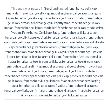
This entry was posted in
Genel
and tagged
fener bahçe çelik kapı
markaları
,
fener bahçe çelik kapı modelleri
,
fenerbahçe apartman giriş
kapısı
,
fenerbahçe çelik kapı
,
fenerbahçe çelik kapı firmaları
,
fenerbahçe
çelik kapı firması
,
fenerbahçe çelik kapı fiyatları
,
fenerbahçe çelik kapı
imalatı
,
fenerbahçe çelik kapı modelleri
,
fenerbahçe çelik kapı modelleri ve
fiyatları
,
Fenerbahçe Çelik Kapı Satış
,
fenerbahçe çelik kapı satışı
,
fenerbahçe çelik kapı üreticileri
,
fenerbahçe daire giriş kapısı
,
fenerbahçe
ekonomik çelik kapı
,
fenerbahçe güvenlik kapısı
,
fenerbahçe güvenlikli çelik
kapı
,
fenerbahçe güvenlikli villa kapısı
,
fenerbahçe kaliteli çelik kapı
,
fenerbahçe kapı fiyatları
,
fenerbahçe lüks çelik kapı
,
fenerbahçe lüks villa
kapısı
,
fenerbahçe özel tasarım çelik kapı
,
fenerbahçe özel tasarım villa
kapısı
,
fenerbahçe özel üretim çelik kapı
,
fenerbahçe özel üretim kapı
,
fenerbahçe özel üretim kapı modelleri
,
fenerbahçe özel üretim pivot kapı
,
fenerbahçe pivot çelik kapı
,
fenerbahçe pivot çelik kapı modelleri
,
fenerbahçe pivot kapı
,
fenerbahçe villa çelik kapı çeşitleri
,
fenerbahçe villa
çelik kapısı
,
fenerbahçe villa çelik kapısı fiyatları
,
fenerbahçe villa giriş
kapısı
,
fenerbahçe villa giriş kapısı fiyatları
,
fenerbahçe villa kapısı
,
fenerbahçe villa kapısı firmaları
,
fenerbahçe villa kapısı imalatı
,
fenerbahçe
villa kapısı modelleri
,
fenerbahçe villa kapısı satışı
.