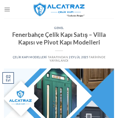
İçeriğe
atla
GENEL
Fenerbahçe Çelik Kapı Satış – Villa
Kapısı ve Pivot Kapı Modelleri
ÇELIK KAPI MODELLERI
TARAFINDAN
2 EYLÜL 2025
TARIHINDE
YAYINLANDI
02
Eyl