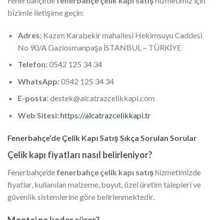
Fenerbahçe’de
fenerbahçe çelik kapı satış
hizmetimiz için
bizimle iletişime geçin:
Adres:
Kazım Karabekir mahallesi Hekimsuyu Caddesi
No 90/A Gaziosmanpaşa İSTANBUL – TÜRKİYE
Telefon:
0542 125 34 34
WhatsApp:
0542 125 34 34
E-posta:
destek@alcatrazcelikkapi.com
Web Sitesi:
https://alcatrazcelikkapi.tr
Fenerbahçe’de Çelik Kapı Satış Sıkça Sorulan Sorular
Çelik kapı fiyatları nasıl belirleniyor?
Fenerbahçe’de
fenerbahçe çelik kapı satış
hizmetimizde
fiyatlar, kullanılan malzeme, boyut, özel üretim talepleri ve
güvenlik sistemlerine göre belirlenmektedir.
Montaj ne kadar sürer?