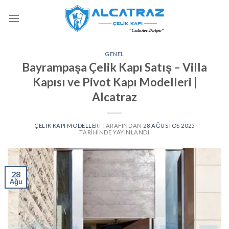
İçeriğe
atla
GENEL
Bayrampaşa Çelik Kapı Satış – Villa
Kapısı ve Pivot Kapı Modelleri |
Alcatraz
ÇELIK KAPI MODELLERI
TARAFINDAN
28 AĞUSTOS 2025
TARIHINDE YAYINLANDI
28
Ağu