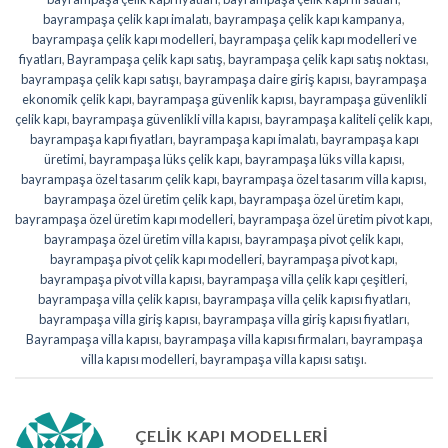
bayrampaşa çelik kapı imalatı
,
bayrampaşa çelik kapı kampanya
,
bayrampaşa çelik kapı modelleri
,
bayrampaşa çelik kapı modelleri ve
fiyatları
,
Bayrampaşa çelik kapı satış
,
bayrampaşa çelik kapı satış noktası
,
bayrampaşa çelik kapı satışı
,
bayrampaşa daire giriş kapısı
,
bayrampaşa
ekonomik çelik kapı
,
bayrampaşa güvenlik kapısı
,
bayrampaşa güvenlikli
çelik kapı
,
bayrampaşa güvenlikli villa kapısı
,
bayrampaşa kaliteli çelik kapı
,
bayrampaşa kapı fiyatları
,
bayrampaşa kapı imalatı
,
bayrampaşa kapı
üretimi
,
bayrampaşa lüks çelik kapı
,
bayrampaşa lüks villa kapısı
,
bayrampaşa özel tasarım çelik kapı
,
bayrampaşa özel tasarım villa kapısı
,
bayrampaşa özel üretim çelik kapı
,
bayrampaşa özel üretim kapı
,
bayrampaşa özel üretim kapı modelleri
,
bayrampaşa özel üretim pivot kapı
,
bayrampaşa özel üretim villa kapısı
,
bayrampaşa pivot çelik kapı
,
bayrampaşa pivot çelik kapı modelleri
,
bayrampaşa pivot kapı
,
bayrampaşa pivot villa kapısı
,
bayrampaşa villa çelik kapı çeşitleri
,
bayrampaşa villa çelik kapısı
,
bayrampaşa villa çelik kapısı fiyatları
,
bayrampaşa villa giriş kapısı
,
bayrampaşa villa giriş kapısı fiyatları
,
Bayrampaşa villa kapısı
,
bayrampaşa villa kapısı firmaları
,
bayrampaşa
villa kapısı modelleri
,
bayrampaşa villa kapısı satışı
.
ÇELIK KAPI MODELLERI