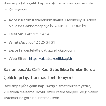
Bayrampaşa’da
çelik kapı satış
hizmetimiz için bizimle
iletişime geçin:
Adres:
Kazım Karabekir mahallesi Hekimsuyu Caddesi
No 90/A Gaziosmanpaşa İSTANBUL – TÜRKİYE
Telefon:
0542 125 34 34
WhatsApp:
0542 125 34 34
E-posta:
destek@alcatrazcelikkapi.com
Web Sitesi:
https://alcatrazcelikkapi.tr
Bayrampaşa’da Çelik Kapı Satış Sıkça Sorulan Sorular
Çelik kapı fiyatları nasıl belirleniyor?
Bayrampaşa’da
çelik kapı satış
hizmetimizde fiyatlar,
kullanılan malzeme, boyut, özel üretim talepleri ve güvenlik
sistemlerine göre belirlenmektedir.