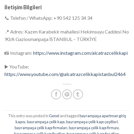
İletişim Bilgileri
📞 Telefon / WhatsApp: +90 542 125 34 34
📍 Adres: Kazım Karabekir mahallesi Hekimsuyu Caddesi No
90/A Gaziosmanpaşa İSTANBUL – TÜRKİYE
📸 Instagram:
https://www.instagram.com/alcatrazcelikkapi
▶️ YouTube:
https://www.youtube.com/@alcatrazcelikkapistanbul2464
This entry was posted in
Genel
and tagged
bayrampaşa apartman giriş
kapısı
,
bayrampaşa çelik kapı
,
bayrampaşa çelik kapı çeşitleri
,
bayrampaşa çelik kapı firmaları
,
bayrampaşa çelik kapı firması
,
bayrampaşa çelik kapı fiyatları
,
bayrampaşa çelik kapı fırsatları
,