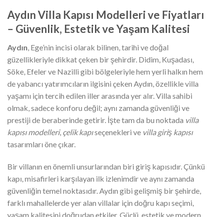
Aydın Villa Kapısı Modelleri ve Fiyatları
– Güvenlik, Estetik ve Yaşam Kalitesi
Aydın
, Ege’nin incisi olarak bilinen, tarihi ve doğal
güzellikleriyle dikkat çeken bir şehirdir. Didim, Kuşadası,
Söke, Efeler ve Nazilli gibi bölgeleriyle hem yerli halkın hem
de yabancı yatırımcıların ilgisini çeken Aydın, özellikle villa
yaşamı için tercih edilen iller arasında yer alır. Villa sahibi
olmak, sadece konforu değil; aynı zamanda güvenliği ve
prestiji de beraberinde getirir. İşte tam da bu noktada
villa
kapısı modelleri
,
çelik kapı
seçenekleri ve
villa giriş kapısı
tasarımları öne çıkar.
Bir villanın en önemli unsurlarından biri giriş kapısıdır. Çünkü
kapı, misafirleri karşılayan ilk izlenimdir ve aynı zamanda
güvenliğin temel noktasıdır. Aydın gibi gelişmiş bir şehirde,
farklı mahallelerde yer alan villalar için doğru kapı seçimi,
yaşam kalitesini doğrudan etkiler. Güçlü, estetik ve modern