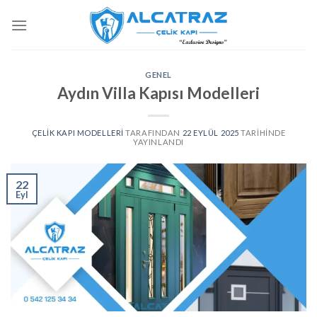
İçeriğe
atla
GENEL
Aydın Villa Kapısı Modelleri
ÇELIK KAPI MODELLERI
TARAFINDAN
22 EYLÜL 2025
TARIHINDE
YAYINLANDI
22
Eyl