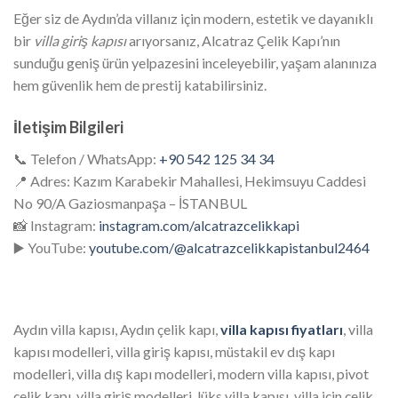
Eğer siz de Aydın’da villanız için modern, estetik ve dayanıklı
bir
villa giriş kapısı
arıyorsanız, Alcatraz Çelik Kapı’nın
sunduğu geniş ürün yelpazesini inceleyebilir, yaşam alanınıza
hem güvenlik hem de prestij katabilirsiniz.
İletişim Bilgileri
📞 Telefon / WhatsApp:
+90 542 125 34 34
📍 Adres: Kazım Karabekir Mahallesi, Hekimsuyu Caddesi
No 90/A Gaziosmanpaşa – İSTANBUL
📸 Instagram:
instagram.com/alcatrazcelikkapi
▶️ YouTube:
youtube.com/@alcatrazcelikkapistanbul2464
Aydın villa kapısı, Aydın çelik kapı,
villa kapısı fiyatları
, villa
kapısı modelleri, villa giriş kapısı, müstakil ev dış kapı
modelleri, villa dış kapı modelleri, modern villa kapısı, pivot
çelik kapı, villa giriş modelleri, lüks villa kapısı, villa için çelik