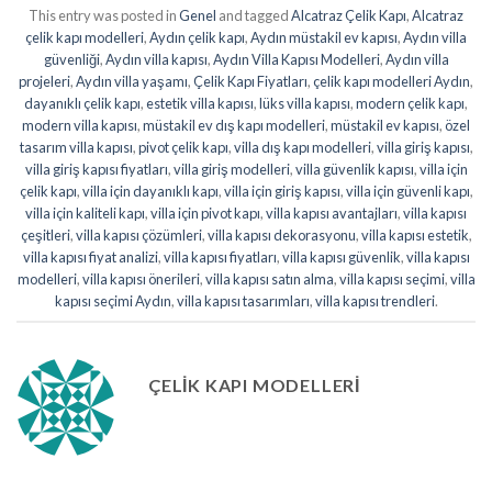
This entry was posted in
Genel
and tagged
Alcatraz Çelik Kapı
,
Alcatraz
çelik kapı modelleri
,
Aydın çelik kapı
,
Aydın müstakil ev kapısı
,
Aydın villa
güvenliği
,
Aydın villa kapısı
,
Aydın Villa Kapısı Modelleri
,
Aydın villa
projeleri
,
Aydın villa yaşamı
,
Çelik Kapı Fiyatları
,
çelik kapı modelleri Aydın
,
dayanıklı çelik kapı
,
estetik villa kapısı
,
lüks villa kapısı
,
modern çelik kapı
,
modern villa kapısı
,
müstakil ev dış kapı modelleri
,
müstakil ev kapısı
,
özel
tasarım villa kapısı
,
pivot çelik kapı
,
villa dış kapı modelleri
,
villa giriş kapısı
,
villa giriş kapısı fiyatları
,
villa giriş modelleri
,
villa güvenlik kapısı
,
villa için
çelik kapı
,
villa için dayanıklı kapı
,
villa için giriş kapısı
,
villa için güvenli kapı
,
villa için kaliteli kapı
,
villa için pivot kapı
,
villa kapısı avantajları
,
villa kapısı
çeşitleri
,
villa kapısı çözümleri
,
villa kapısı dekorasyonu
,
villa kapısı estetik
,
villa kapısı fiyat analizi
,
villa kapısı fiyatları
,
villa kapısı güvenlik
,
villa kapısı
modelleri
,
villa kapısı önerileri
,
villa kapısı satın alma
,
villa kapısı seçimi
,
villa
kapısı seçimi Aydın
,
villa kapısı tasarımları
,
villa kapısı trendleri
.
ÇELIK KAPI MODELLERI