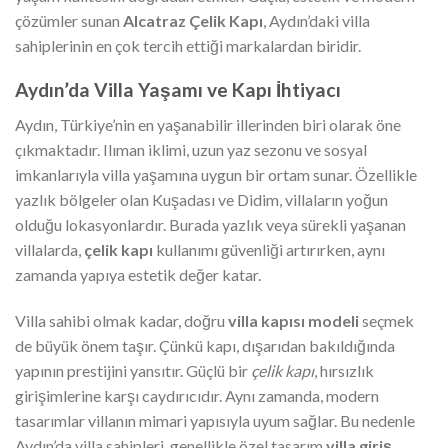
çözümler sunan
Alcatraz Çelik Kapı
, Aydın’daki villa
sahiplerinin en çok tercih ettiği markalardan biridir.
Aydın’da Villa Yaşamı ve Kapı İhtiyacı
Aydın, Türkiye’nin en yaşanabilir illerinden biri olarak öne
çıkmaktadır. Ilıman iklimi, uzun yaz sezonu ve sosyal
imkanlarıyla villa yaşamına uygun bir ortam sunar. Özellikle
yazlık bölgeler olan Kuşadası ve Didim, villaların yoğun
olduğu lokasyonlardır. Burada yazlık veya sürekli yaşanan
villalarda,
çelik kapı
kullanımı güvenliği artırırken, aynı
zamanda yapıya estetik değer katar.
Villa sahibi olmak kadar, doğru
villa kapısı modeli
seçmek
de büyük önem taşır. Çünkü kapı, dışarıdan bakıldığında
yapının prestijini yansıtır. Güçlü bir
çelik kapı
, hırsızlık
girişimlerine karşı caydırıcıdır. Aynı zamanda, modern
tasarımlar villanın mimari yapısıyla uyum sağlar. Bu nedenle
Aydın’da villa sahipleri, genellikle özel tasarım
villa giriş