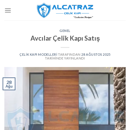
İçeriğe
atla
GENEL
Avcılar Çelik Kapı Satış
ÇELIK KAPI MODELLERI
TARAFINDAN
28 AĞUSTOS 2025
TARIHINDE YAYINLANDI
28
Ağu