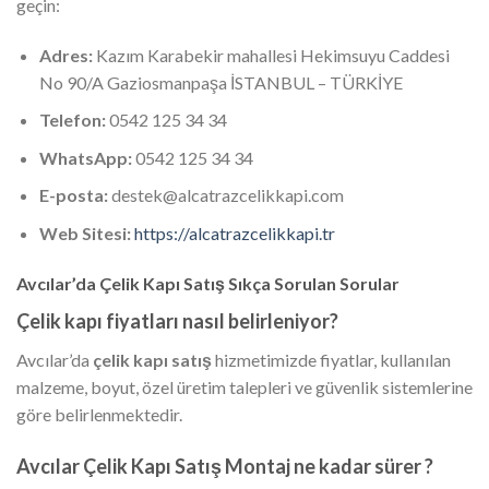
geçin:
Adres:
Kazım Karabekir mahallesi Hekimsuyu Caddesi
No 90/A Gaziosmanpaşa İSTANBUL – TÜRKİYE
Telefon:
0542 125 34 34
WhatsApp:
0542 125 34 34
E-posta:
destek@alcatrazcelikkapi.com
Web Sitesi:
https://alcatrazcelikkapi.tr
Avcılar’da Çelik Kapı Satış Sıkça Sorulan Sorular
Çelik kapı fiyatları nasıl belirleniyor?
Avcılar’da
çelik kapı satış
hizmetimizde fiyatlar, kullanılan
malzeme, boyut, özel üretim talepleri ve güvenlik sistemlerine
göre belirlenmektedir.
Avcılar Çelik Kapı Satış Montaj ne kadar sürer ?