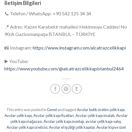
İletişim Bilgileri
📞 Telefon / WhatsApp: +90 542 125 34 34
📍 Adres: Kazım Karabekir mahallesi Hekimsuyu Caddesi No
90/A Gaziosmanpaşa İSTANBUL – TÜRKİYE
📸 Instagram:
https://www.instagram.com/alcatrazcelikkapi
▶️ YouTube:
https://www.youtube.com/@alcatrazcelikkapistanbul2464
This entry was posted in
Genel
and tagged
Avcılar butik üretim çelik kapı
,
Avcılar çelik kapı
,
Avcılar çelik kapı fiyatları
,
Avcılar çelik kapı imalatı
,
Avcılar
çelik kapı mağazası
,
Avcılar çelik kapı montajı
,
avcılar çelik kapı satış
,
Avcılar çelik kapı üreticisi
,
Avcılar el işçiliği çelik kapılar
,
Avcılar kişiye özel