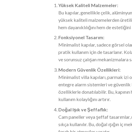
Yüksek Kaliteli Malzemeler:
Bu kapılar, genellikle çelik, alüminy
yüksek kaliteli malzemelerden üretil
hem dayanıklılığını hem de estetiğini a
Fonksiyonel Tasarım:
Minimalist kapılar, sadece görsel ol
pratik kullanım için de tasarlanır. Kol
ve sorunsuz çalışan mekanizmalara sa
Modern Güvenlik Özellikleri:
Minimalist villa kapıları, parmak iz
entegre alarm sistemleri ve güvenlik 
özelliklerle donatılabilir. Bu, kapını
kullanım kolaylığını artırır.
Doğal Işık ve Şeffaflık:
Cam paneller veya şeffaf tasarımlar,
sıkça kullanılır. Bu, doğal ışığın iç m
ferah bir atmosfer yaratır.