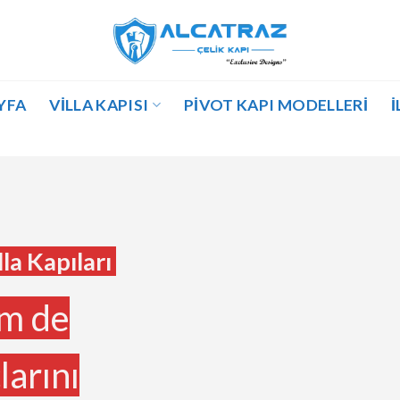
YFA
VILLA KAPISI
PIVOT KAPI MODELLERI
İ
la Kapıları
em de
larını