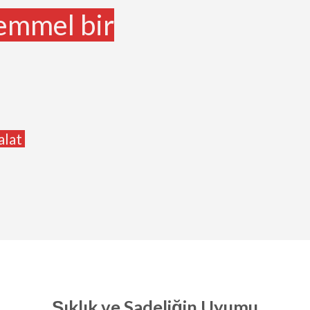
emmel bir
alat
Şıklık ve Sadeliğin Uyumu