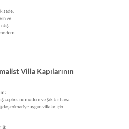
k sade,
ern ve
m dış
e modern
list Villa Kapılarının
üm:
 dış cephesine modern ve şık bir hava
ağdaş mimariye uygun villalar için
lü: