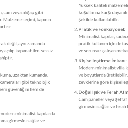
Yüksek kaliteli malzemeler
um, cam veya ahşap gibi
koşullarına karşı dayanıkl
ir. Malzeme seçimi, kapının
şekilde kullanılabilir.
rtırır.
Pratik ve Fonksiyonel:
Minimalist kapılar, sadec
arak değil, aynı zamanda
pratik kullanım için de tas
ay açılıp kapanabilen, sessiz
ve sorunsuz çalışan mekan
hiptir.
Kişiselleştirme İmkanı:
Modern minimalist villa k
i okuma, uzaktan kumanda,
ve boyutlarda üretilebilir
kameraları gibi teknolojik
zevklerine göre kişiselle
n hem güvenliğini hem de
Doğal Işık ve Ferah At
Cam paneller veya şeffaf 
girmesini sağlar ve ferah 
 modern minimalist kapılarda
ekana girmesini sağlar ve