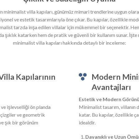
 minimalist villa kapıları, günümüz mimari trendlerine uygun olara
iyonel ve estetik tasarımlarıyla öne çıkar. Bu kapılar, özellikle mod
malist tarzda inşa edilen villalar için mükemmel bir seçenektir. He
 şıklık katarken hem de pratik ve güvenli bir kullanım sunar. İşt
minimalist villa kapıları hakkında detaylı bir inceleme:
illa Kapılarının
Modern Minima
Avantajları
Estetik ve Modern Görün
 ve işlevselliği ön planda
Minimalist tasarım, villanın
z çizgiler ve geometrik
katar. Bu kapılar, özellikle ç
 ve şık bir görünüm
idealdir.
Dayanıklı ve Uzun Ömür