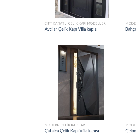
ÇIFT KANATLI ÇELIK KAPI MODELLERI
MODER
Avcılar Çelik Kapı Villa kapısı
Bahçel
MODERN ÇELIK KAPILAR
MODER
Çatalca Çelik Kapı Villa kapısı
Çekme