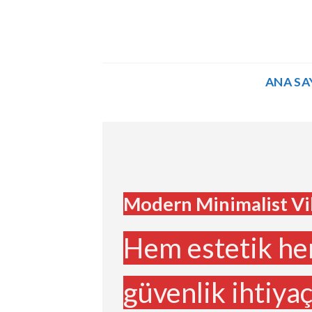
İçeriğe
atla
ANA SA
Modern Minimalist Vil
Hem estetik h
güvenlik ihtiyaç