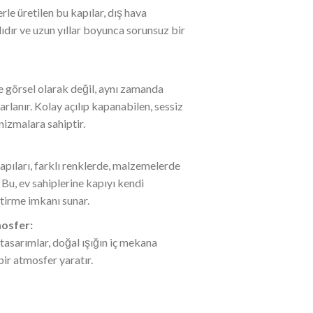
le üretilen bu kapılar, dış hava
ıdır ve uzun yıllar boyunca sorunsuz bir
e görsel olarak değil, aynı zamanda
arlanır. Kolay açılıp kapanabilen, sessiz
izmalara sahiptir.
apıları, farklı renklerde, malzemelerde
. Bu, ev sahiplerine kapıyı kendi
ştirme imkanı sunar.
mosfer:
tasarımlar, doğal ışığın iç mekana
bir atmosfer yaratır.