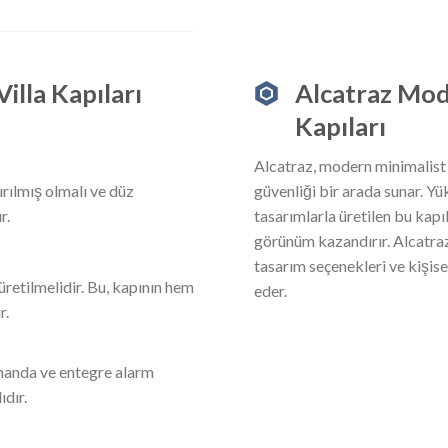
illa Kapıları
Alcatraz Mod
Kapıları
Alcatraz, modern minimalist 
ırılmış olmalı ve düz
güvenliği bir arada sunar. Y
r.
tasarımlarla üretilen bu kapıl
görünüm kazandırır. Alcatraz’
tasarım seçenekleri ve kişis
retilmelidir. Bu, kapının hem
eder.
r.
manda ve entegre alarm
ıdır.