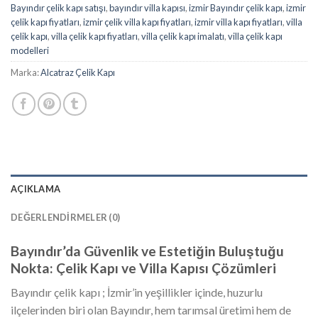
Bayındır çelik kapı satışı
,
bayındır villa kapısı
,
izmir Bayındır çelik kapı
,
izmir
çelik kapı fiyatları
,
izmir çelik villa kapı fiyatları
,
izmir villa kapı fiyatları
,
villa
çelik kapı
,
villa çelik kapı fiyatları
,
villa çelik kapı imalatı
,
villa çelik kapı
modelleri
Marka:
Alcatraz Çelik Kapı
AÇIKLAMA
DEĞERLENDIRMELER (0)
Bayındır’da Güvenlik ve Estetiğin Buluştuğu
Nokta: Çelik Kapı ve Villa Kapısı Çözümleri
Bayındır çelik kapı ; İzmir’in yeşillikler içinde, huzurlu
ilçelerinden biri olan Bayındır, hem tarımsal üretimi hem de