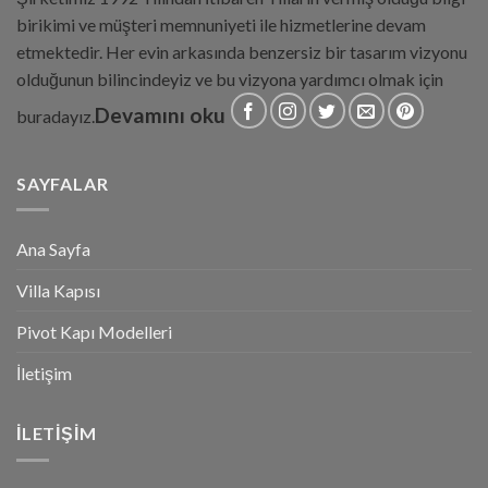
birikimi ve müşteri memnuniyeti ile hizmetlerine devam
etmektedir. Her evin arkasında benzersiz bir tasarım vizyonu
olduğunun bilincindeyiz ve bu vizyona yardımcı olmak için
Devamını oku
buradayız.
SAYFALAR
Ana Sayfa
Villa Kapısı
Pivot Kapı Modelleri
İletişim
İLETIŞIM