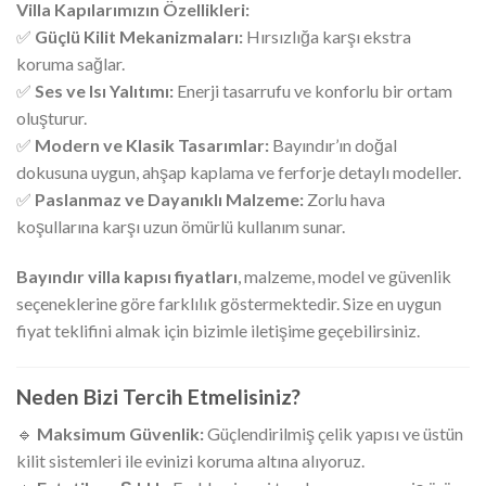
Villa Kapılarımızın Özellikleri:
✅
Güçlü Kilit Mekanizmaları:
Hırsızlığa karşı ekstra
koruma sağlar.
✅
Ses ve Isı Yalıtımı:
Enerji tasarrufu ve konforlu bir ortam
oluşturur.
✅
Modern ve Klasik Tasarımlar:
Bayındır’ın doğal
dokusuna uygun, ahşap kaplama ve ferforje detaylı modeller.
✅
Paslanmaz ve Dayanıklı Malzeme:
Zorlu hava
koşullarına karşı uzun ömürlü kullanım sunar.
Bayındır villa kapısı fiyatları
, malzeme, model ve güvenlik
seçeneklerine göre farklılık göstermektedir. Size en uygun
fiyat teklifini almak için bizimle iletişime geçebilirsiniz.
Neden Bizi Tercih Etmelisiniz?
🔹
Maksimum Güvenlik:
Güçlendirilmiş çelik yapısı ve üstün
kilit sistemleri ile evinizi koruma altına alıyoruz.