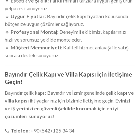
🔹
Estetik ve Şıklık:
Farklı mimari tarzlara uygun geniş ürün
yelpazesi sunuyoruz.
🔹
Uygun Fiyatlar:
Bayındır çelik kapı fiyatları konusunda
bütçenize uygun çözümler sağlıyoruz.
🔹
Profesyonel Montaj:
Deneyimli ekibimiz, kapılarınızı
hızlı ve sorunsuz şekilde monte eder.
🔹
Müşteri Memnuniyeti:
Kaliteli hizmet anlayışı ile satış
sonrası destek sunuyoruz.
Bayındır Çelik Kapı ve Villa Kapısı İçin İletişime
Geçin!
Bayındır çelik kapı ; Bayındır ve İzmir genelinde
çelik kapı ve
villa kapısı
ihtiyaçlarınız için bizimle iletişime geçin.
Evinizi
ve iş yerinizi en güvenli şekilde korumak için en iyi
çözümleri sunuyoruz!
📞
Telefon:
+90 (542) 125 34 34