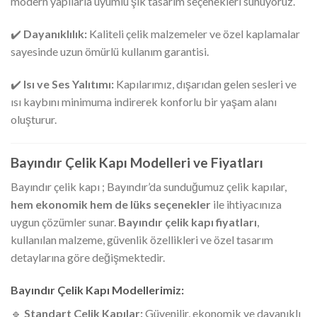
modern yapılarla uyumlu şık tasarım seçenekleri sunuyoruz.
✔️
Dayanıklılık:
Kaliteli çelik malzemeler ve özel kaplamalar
sayesinde uzun ömürlü kullanım garantisi.
✔️
Isı ve Ses Yalıtımı:
Kapılarımız, dışarıdan gelen sesleri ve
ısı kaybını minimuma indirerek konforlu bir yaşam alanı
oluşturur.
Bayındır Çelik Kapı Modelleri ve Fiyatları
Bayındır çelik kapı ; Bayındır’da sunduğumuz çelik kapılar,
hem ekonomik hem de lüks seçenekler
ile ihtiyacınıza
uygun çözümler sunar.
Bayındır çelik kapı fiyatları
,
kullanılan malzeme, güvenlik özellikleri ve özel tasarım
detaylarına göre değişmektedir.
Bayındır Çelik Kapı Modellerimiz:
🔹
Standart Çelik Kapılar:
Güvenilir, ekonomik ve dayanıklı