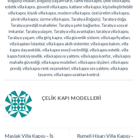
Boğaziçi villaları
,
Boğaziçi yaşam tarzı
,
camlı villa kapısı
,
çelik villa kapısı
,
estetik villa kapısı
,
güvenli villa kapısı
,
katlanır villa kapısı
,
kişiselleştirilebilir
villa kapısı
,
klasik villa kapısı
,
modern villa kapısı
,
özel üretim villa kapısı
,
pivot villa kapısı
,
sürme villa kapısı
,
Tarabya Boğaziçi
,
Tarabya doğa
,
Tarabya prestijli mahalleler
,
Tarabya şehir bağlantısı
,
Tarabya sosyal
imkanlar
,
Tarabya ulaşım
,
Tarabya villa avantajları
,
tarabya villa kapısı
,
Tarabya yaşam
,
villa giriş kapısı
,
villa güvenlik sistemi
,
villa kapı fiyatları
,
villa kapıları İstanbul
,
villa kapısı akıllı sistemler
,
villa kapısı bakım
,
villa
kapısı dayanıklılık
,
villa kapısı enerji verimliliği
,
villa kapısı estetik
,
villa
kapısı fonksiyonellik
,
villa kapısı ısı yalıtımı
,
villa kapısı konfor.
,
villa kapısı
mahalle güvenliği
,
villa kapısı modelleri
,
villa kapısı ölçüleri
,
villa kapısı
prestij
,
villa kapısı renk seçenekleri
,
villa kapısı ses yalıtımı
,
villa kapısı
tasarımı
,
villa kapısı uzaktan kontrol
.
ÇELIK KAPI MODELLERI
Maslak Villa Kapısı – İş
Rumeli Hisarı Villa Kapısı –