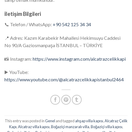
İletişim Bilgileri
📞 Telefon / WhatsApp:
+90 542 125 34 34
📍 Adres: Kazım Karabekir Mahallesi Hekimsuyu Caddesi
No 90/A Gaziosmanpaşa İSTANBUL – TÜRKİYE
📸 Instagram:
https://www.instagram.com/alcatrazcelikkapi
▶️ YouTube:
https://www.youtube.com/@alcatrazcelikkapistanbul2464
This entry was posted in
Genel
and tagged
ahşap villa kapısı
,
Alcatraz Çelik
Kapı
,
Alcatraz villa kapısı
,
Boğaziçi manzaralı villa
,
Boğaziçi villa kapısı
,