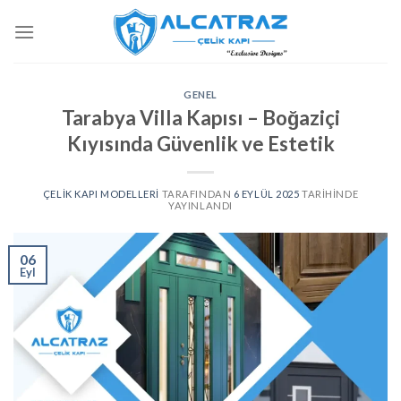
İçeriğe
atla
GENEL
Tarabya Villa Kapısı – Boğaziçi
Kıyısında Güvenlik ve Estetik
ÇELIK KAPI MODELLERI
TARAFINDAN
6 EYLÜL 2025
TARIHINDE
YAYINLANDI
06
Eyl