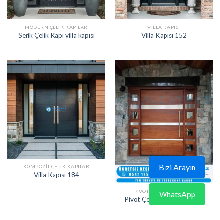
MODERN ÇELIK KAPILAR
VILLA KAPISI
Serik Çelik Kapı villa kapısı
Villa Kapısı 152
Bizi Arayın
KOMPOZIT ÇELIK KAPILAR
Villa Kapısı 184
PIVOT KAPI MODELLERI
WhatsApp
Pivot Çelik Kapı ERD-1609