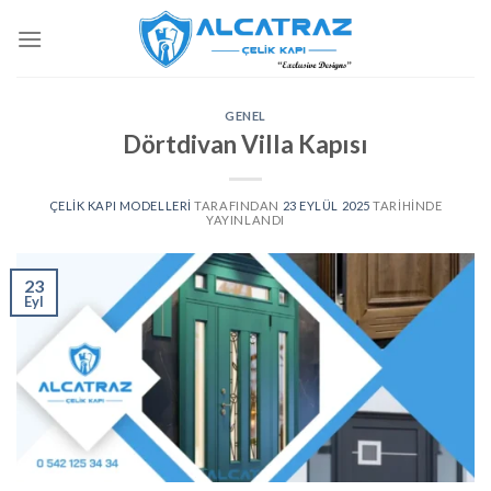
İçeriğe
atla
GENEL
Dörtdivan Villa Kapısı
ÇELIK KAPI MODELLERI
TARAFINDAN
23 EYLÜL 2025
TARIHINDE
YAYINLANDI
23
Eyl