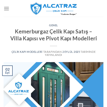
İçeriğe
atla
GENEL
Kemerburgaz Çelik Kapı Satış –
Villa Kapısı ve Pivot Kapı Modelleri
ÇELIK KAPI MODELLERI
TARAFINDAN
2 EYLÜL 2025
TARIHINDE
YAYINLANDI
02
Eyl