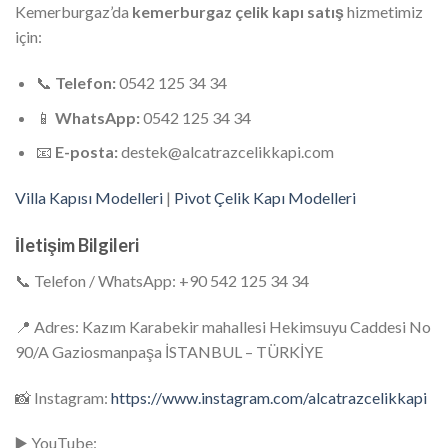
Kemerburgaz’da
kemerburgaz çelik kapı satış
hizmetimiz
için:
📞
Telefon:
0542 125 34 34
📱
WhatsApp:
0542 125 34 34
📧
E-posta:
destek@alcatrazcelikkapi.com
Villa Kapısı Modelleri
|
Pivot Çelik Kapı Modelleri
İletişim Bilgileri
📞 Telefon / WhatsApp: +90 542 125 34 34
📍 Adres: Kazım Karabekir mahallesi Hekimsuyu Caddesi No
90/A Gaziosmanpaşa İSTANBUL – TÜRKİYE
📸 Instagram:
https://www.instagram.com/alcatrazcelikkapi
▶️ YouTube: