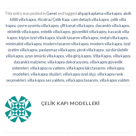
This entry was posted in
Genel
and tagged
ahşap kaplama villa kapısı
,
akıllı
kilitli villa kapısı
,
Alcatraz Çelik Kapı
,
cam detaylı villa kapısı
,
çelik villa
kapısı
,
çevre uyumlu villa kapısı
,
çift kanat villa kapısı
,
dayanıklı villa kapısı
,
eklektik villa kapısı
,
estetik villa kapısı
,
güvenlikli villa kapısı
,
kavacık villa
kapısı
,
kişiye özel villa kapısı
,
klasik tasarım villa kapısı
,
metal villa kapısı
,
minimalist villa kapısı
,
modern tasarım villa kapısı
,
modern villa kapısı
,
özel
üretim villa kapısı
,
paslanmaz villa kapısı
,
pivot villa kapısı
,
sürdürülebilir
villa kapısı
,
uzun ömürlü villa kapısı
,
villa giriş kapısı
,
Villa Kapısı
,
villa kapısı
dayanıklı malzeme
,
villa kapısı dekorasyonu
,
villa kapısı güvenlik
sistemleri
,
villa kapısı ısı yalıtımı
,
villa kapısı lüks tasarım
,
villa kapısı
modelleri
,
villa kapısı ölçüleri
,
villa kapısı özel ölçü
,
villa kapısı renk
seçenekleri
,
villa kapısı ses yalıtımı
,
villa kapısı tasarımı
,
villa kapısı yalıtım
.
ÇELIK KAPI MODELLERI