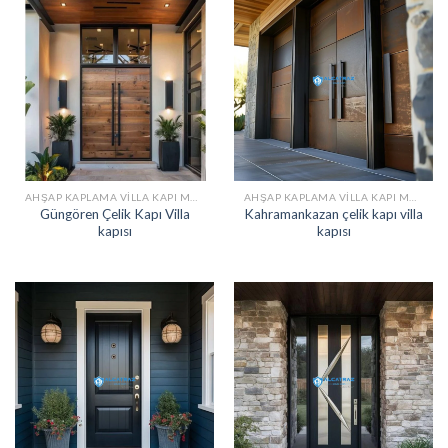
AHŞAP KAPLAMA VILLA KAPI MODELLERI
AHŞAP KAPLAMA VILLA KAPI MODELLERI
Güngören Çelik Kapı Villa
Kahramankazan çelik kapı villa
kapısı
kapısı