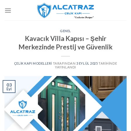
İçeriğe
atla
GENEL
Kavacık Villa Kapısı – Şehir
Merkezinde Prestij ve Güvenlik
ÇELIK KAPI MODELLERI
TARAFINDAN
3 EYLÜL 2025
TARIHINDE
YAYINLANDI
03
Eyl