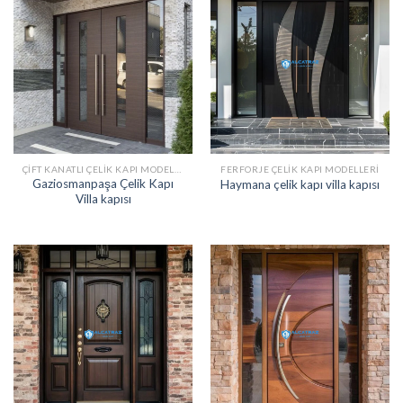
ÇIFT KANATLI ÇELIK KAPI MODELLERI
FERFORJE ÇELIK KAPI MODELLERI
Gaziosmanpaşa Çelik Kapı
Haymana çelik kapı villa kapısı
Villa kapısı