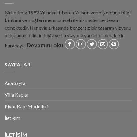
Şirketimiz 1992 Yılından İtibaren Yılların vermiş olduğu bilgi
birikimi ve müşteri memnuniyeti ile hizmetlerine devam
etmektedir. Her evin arkasında benzersiz bir tasarım vizyonu
olduğunun bilincindeyiz ve bu vizyona yardımcı olmak için
Devamını oku
buradayız.
SAYFALAR
Ana Sayfa
Villa Kapısı
Pivot Kapı Modelleri
İletişim
İLETIŞIM