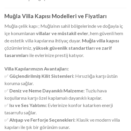
Muğla Villa Kapısı Modelleri ve Fiyatları
Muğla çelik kapı ; Muğla’nın sahil bölgelerinde ve doğayla iç
içe konumlanan
villalar ve müstakil evler
, hem güvenli hem
de estetik villa kapılarına ihtiyaç duyar.
Muğla villa kapısı
çözümlerimiz,
yüksek güvenlik standartları ve zarif
tasarımları
ile evlerinize prestij katıyor.
Villa Kapılarımızın Avantajları:
✅
Güçlendirilmiş Kilit Sistemleri:
Hırsızlığa karşı üstün
koruma sağlar.
✅
Deniz ve Neme Dayanıklı Malzeme:
Tuzlu hava
koşullarına karşı özel kaplamalı dayanıklı kapılar.
✅
Isı ve Ses Yalıtımı:
Evlerinize konfor katarken enerji
tasarrufu sağlar.
✅
Ahşap ve Ferforje Seçenekleri:
Klasik ve modern villa
kapıları ile şık bir görünüm sunar.