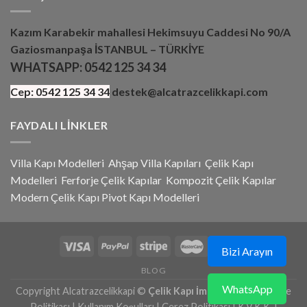
Kazım Karabekir mahallesi Hekimsuyu Caddesi No 90/A
Gaziosmanpaşa İSTANBUL – TÜRKİYE
WHATSAPP:
0542 125 34 34
Cep:
0542 125 34 34
destek@alcatrazcelikkapi.com
FAYDALI LINKLER
Villa Kapı Modelleri
Ahşap Villa Kapıları
Çelik Kapı
Modelleri
Ferforje Çelik Kapılar
Kompozit Çelik Kapılar
Modern Çelik Kapı
Pivot Kapı Modeller
i
Bizi Arayın
BLOG
WhatsApp
Copyright Alcatrazcelikkapi ©
Çelik Kapı İmalat Ve Satış
|
İade
Politikası
|
Kullanım Koşulları
|
Çerez Politikası
|
K.V.K.K.
|