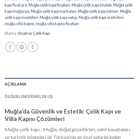
kapı fiyat ara
,
Muğla çelik kapı fiyatları
,
Muğla çelik kapı imalatı
,
Muğla çelik
kapı mağazası
,
Muğla çelik kapı markaları
,
Muğla çelik kapı mimarı
,
Muğla
çelik kapı modelleri
,
Muğla çelik kapı satışı
,
Muğla çelik kapı üreticileri
,
muğla villa kapısı
,
muğla villa kapısı fiyatları
Marka:
Alcatraz Çelik Kapı
AÇIKLAMA
DEĞERLENDIRMELER (0)
Muğla’da Güvenlik ve Estetik: Çelik Kapı ve
Villa Kapısı Çözümleri
Muğla çelik kapı ; Muğla, doğal güzellikleri, sahil kasabaları
ve turistik bölgeleri ile Türkiye’nin en özel şehirlerinden