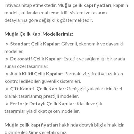
ihtiyaca hitap etmektedir.
Muğla çelik kapı fiyatları
, kapının
modeli, kullanılan malzeme, kilit sistemi ve tasarım
detaylarına göre değişiklik göstermektedir.
Muğla Çelik Kapı Modellerimiz:
🔹
Standart Çelik Kapılar:
Güvenli, ekonomik ve dayanıklı
modeller.
🔹
Dekoratif Çelik Kapılar:
Estetik ve sağlamlığı bir arada
sunan özel tasarımlar.
🔹
Akıllı Kilitli Çelik Kapılar:
Parmak izi, şifreli ve uzaktan
kontrol edilebilen güvenlik sistemleri.
🔹
Çift Kanatlı Çelik Kapılar:
Geniş giriş alanları için özel
olarak tasarlanmış prestijli modeller.
🔹
Ferforje Detaylı Çelik Kapılar:
Klasik ve şık
tasarımlarıyla dikkat çeken modeller.
Muğla çelik kapı fiyatları
hakkında detaylı bilgi almak için
bizimle iletişime geçebilirsiniz.