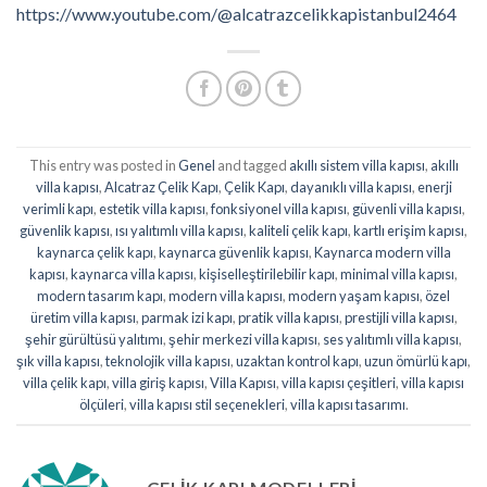
https://www.youtube.com/@alcatrazcelikkapistanbul2464
This entry was posted in
Genel
and tagged
akıllı sistem villa kapısı
,
akıllı
villa kapısı
,
Alcatraz Çelik Kapı
,
Çelik Kapı
,
dayanıklı villa kapısı
,
enerji
verimli kapı
,
estetik villa kapısı
,
fonksiyonel villa kapısı
,
güvenli villa kapısı
,
güvenlik kapısı
,
ısı yalıtımlı villa kapısı
,
kaliteli çelik kapı
,
kartlı erişim kapısı
,
kaynarca çelik kapı
,
kaynarca güvenlik kapısı
,
Kaynarca modern villa
kapısı
,
kaynarca villa kapısı
,
kişiselleştirilebilir kapı
,
minimal villa kapısı
,
modern tasarım kapı
,
modern villa kapısı
,
modern yaşam kapısı
,
özel
üretim villa kapısı
,
parmak izi kapı
,
pratik villa kapısı
,
prestijli villa kapısı
,
şehir gürültüsü yalıtımı
,
şehir merkezi villa kapısı
,
ses yalıtımlı villa kapısı
,
şık villa kapısı
,
teknolojik villa kapısı
,
uzaktan kontrol kapı
,
uzun ömürlü kapı
,
villa çelik kapı
,
villa giriş kapısı
,
Villa Kapısı
,
villa kapısı çeşitleri
,
villa kapısı
ölçüleri
,
villa kapısı stil seçenekleri
,
villa kapısı tasarımı
.