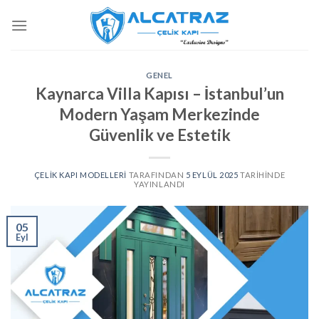
İçeriğe
atla
GENEL
Kaynarca Villa Kapısı – İstanbul’un
Modern Yaşam Merkezinde
Güvenlik ve Estetik
ÇELIK KAPI MODELLERI
TARAFINDAN
5 EYLÜL 2025
TARIHINDE
YAYINLANDI
05
Eyl