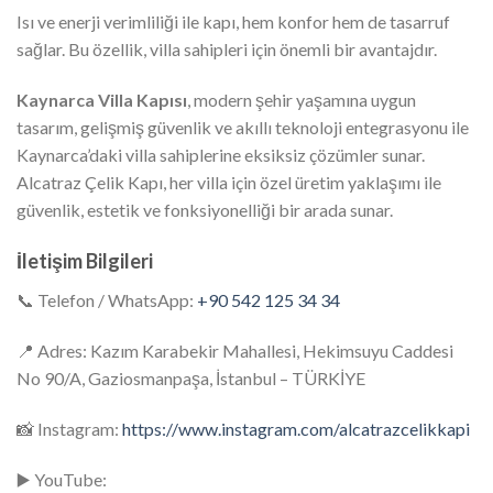
Isı ve enerji verimliliği ile kapı, hem konfor hem de tasarruf
sağlar. Bu özellik, villa sahipleri için önemli bir avantajdır.
Kaynarca Villa Kapısı
, modern şehir yaşamına uygun
tasarım, gelişmiş güvenlik ve akıllı teknoloji entegrasyonu ile
Kaynarca’daki villa sahiplerine eksiksiz çözümler sunar.
Alcatraz Çelik Kapı, her villa için özel üretim yaklaşımı ile
güvenlik, estetik ve fonksiyonelliği bir arada sunar.
İletişim Bilgileri
📞 Telefon / WhatsApp:
+90 542 125 34 34
📍 Adres: Kazım Karabekir Mahallesi, Hekimsuyu Caddesi
No 90/A, Gaziosmanpaşa, İstanbul – TÜRKİYE
📸 Instagram:
https://www.instagram.com/alcatrazcelikkapi
▶️ YouTube: