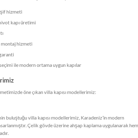
şif hizmeti
pivot kapı üretimi
tı
 montaj hizmeti
garanti
eçimi ile modern ortama uygun kapılar
rimiz
metimizde öne çıkan villa kapısı modellerimiz:
n buluştuğu villa kapısı modellerimiz, Karadeniz’in modern
ak tasarlanmıştır. Çelik gövde üzerine ahşap kaplama uygulanarak he
adır.