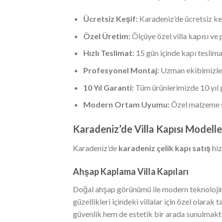
Ücretsiz Keşif:
Karadeniz’de ücretsiz ke
Özel Üretim:
Ölçüye özel villa kapısı ve 
Hızlı Teslimat:
15 gün içinde kapı teslima
Profesyonel Montaj:
Uzman ekibimizle
10 Yıl Garanti:
Tüm ürünlerimizde 10 yıl 
Modern Ortam Uyumu:
Özel malzeme s
Karadeniz’de Villa Kapısı Modelle
Karadeniz’de
karadeniz çelik kapı satış
hiz
Ahşap Kaplama Villa Kapıları
Doğal ahşap görünümü ile modern teknolojini
güzellikleri içindeki villalar için özel olar
güvenlik hem de estetik bir arada sunulmakt