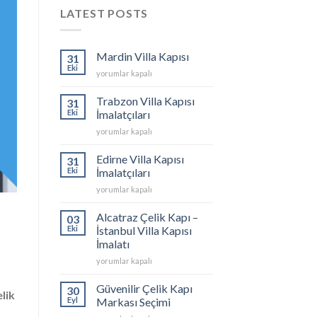
LATEST POSTS
Mardin Villa Kapısı
31
Eki
Mardin
yorumlar kapalı
Villa
Kapısı
Trabzon Villa Kapısı
31
için
Eki
İmalatçıları
Trabzon
yorumlar kapalı
Villa
Kapısı
Edirne Villa Kapısı
31
İmalatçıları
Eki
İmalatçıları
için
Edirne
yorumlar kapalı
Villa
Kapısı
Alcatraz Çelik Kapı –
03
İmalatçıları
Eki
İstanbul Villa Kapısı
için
İmalatı
Alcatraz
yorumlar kapalı
Çelik
Kapı
Güvenilir Çelik Kapı
30
lik
–
Eyl
Markası Seçimi
İstanbul