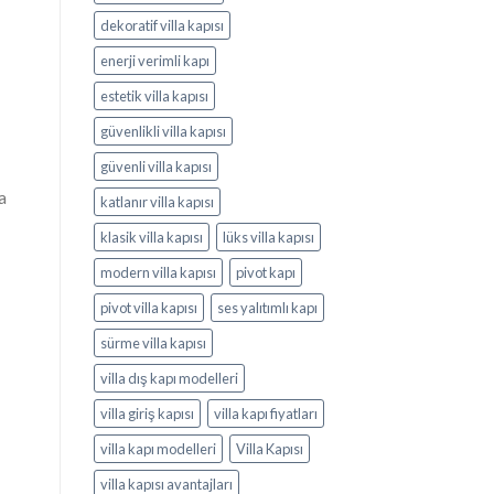
dekoratif villa kapısı
enerji verimli kapı
estetik villa kapısı
güvenlikli villa kapısı
güvenli villa kapısı
a
katlanır villa kapısı
klasik villa kapısı
lüks villa kapısı
modern villa kapısı
pivot kapı
pivot villa kapısı
ses yalıtımlı kapı
sürme villa kapısı
villa dış kapı modelleri
villa giriş kapısı
villa kapı fiyatları
villa kapı modelleri
Villa Kapısı
villa kapısı avantajları