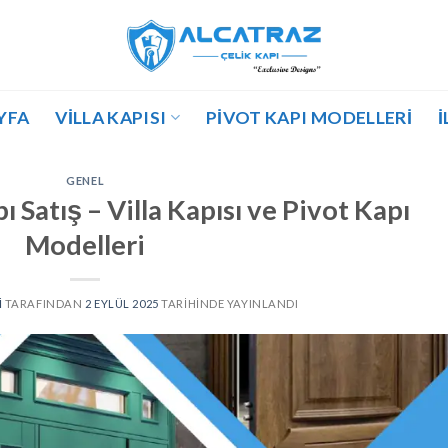
YFA
VILLA KAPISI
PIVOT KAPI MODELLERI
İ
GENEL
 Satış – Villa Kapısı ve Pivot Kapı
Modelleri
I
TARAFINDAN
2 EYLÜL 2025
TARIHINDE YAYINLANDI