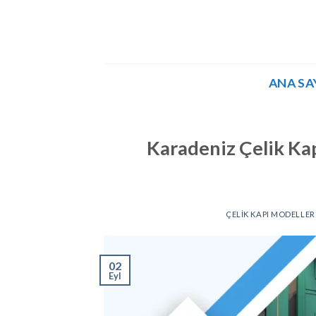
İçeriğe
atla
ANA SA
Karadeniz Çelik Kapı
ÇELIK KAPI MODELLER
02
Eyl