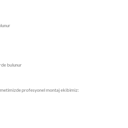
ulunur
rde bulunur
metimizde profesyonel montaj ekibimiz: