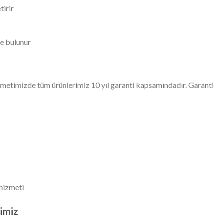
tirir
e bulunur
metimizde tüm ürünlerimiz 10 yıl garanti kapsamındadır. Garanti
hizmeti
imiz