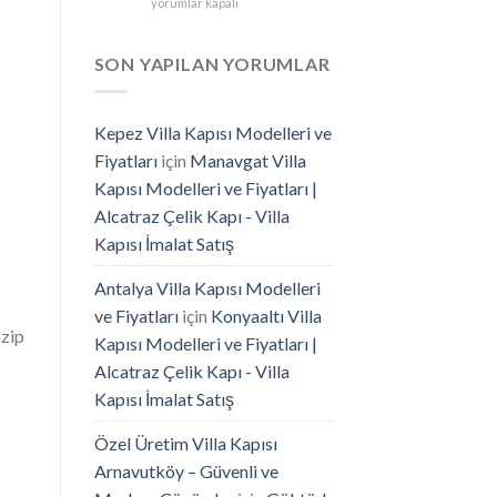
Güvenilir
yorumlar kapalı
Villa
Çelik
Kapısı
Kapı
İmalatı
Markası
SON YAPILAN YORUMLAR
için
Seçimi
için
Kepez Villa Kapısı Modelleri ve
Fiyatları
için
Manavgat Villa
Kapısı Modelleri ve Fiyatları |
Alcatraz Çelik Kapı - Villa
Kapısı İmalat Satış
Antalya Villa Kapısı Modelleri
ve Fiyatları
için
Konyaaltı Villa
azip
Kapısı Modelleri ve Fiyatları |
Alcatraz Çelik Kapı - Villa
Kapısı İmalat Satış
Özel Üretim Villa Kapısı
Arnavutköy – Güvenli ve