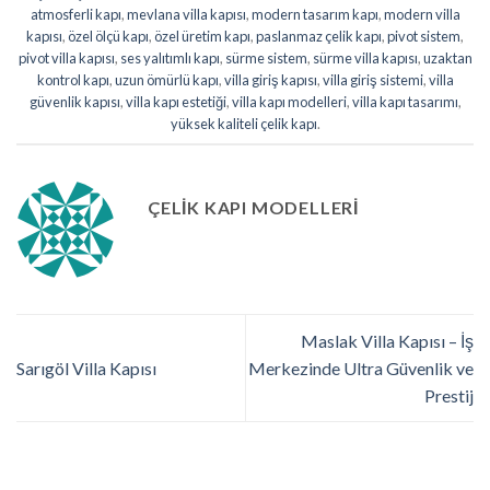
atmosferli kapı
,
mevlana villa kapısı
,
modern tasarım kapı
,
modern villa
kapısı
,
özel ölçü kapı
,
özel üretim kapı
,
paslanmaz çelik kapı
,
pivot sistem
,
pivot villa kapısı
,
ses yalıtımlı kapı
,
sürme sistem
,
sürme villa kapısı
,
uzaktan
kontrol kapı
,
uzun ömürlü kapı
,
villa giriş kapısı
,
villa giriş sistemi
,
villa
güvenlik kapısı
,
villa kapı estetiği
,
villa kapı modelleri
,
villa kapı tasarımı
,
yüksek kaliteli çelik kapı
.
ÇELIK KAPI MODELLERI
Maslak Villa Kapısı – İş
Sarıgöl Villa Kapısı
Merkezinde Ultra Güvenlik ve
Prestij