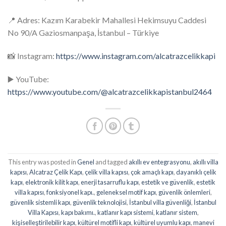
📍 Adres: Kazım Karabekir Mahallesi Hekimsuyu Caddesi
No 90/A Gaziosmanpaşa, İstanbul – Türkiye
📸 Instagram:
https://www.instagram.com/alcatrazcelikkapi
▶️ YouTube:
https://www.youtube.com/@alcatrazcelikkapistanbul2464
This entry was posted in
Genel
and tagged
akıllı ev entegrasyonu
,
akıllı villa
kapısı
,
Alcatraz Çelik Kapı
,
çelik villa kapısı
,
çok amaçlı kapı
,
dayanıklı çelik
kapı
,
elektronik kilit kapı
,
enerji tasarruflu kapı
,
estetik ve güvenlik
,
estetik
villa kapısı
,
fonksiyonel kapı.
,
geleneksel motif kapı
,
güvenlik önlemleri
,
güvenlik sistemli kapı
,
güvenlik teknolojisi
,
İstanbul villa güvenliği
,
İstanbul
Villa Kapısı
,
kapı bakımı.
,
katlanır kapı sistemi
,
katlanır sistem
,
kişiselleştirilebilir kapı
,
kültürel motifli kapı
,
kültürel uyumlu kapı
,
manevi