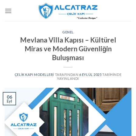
İçeriğe
atla
GENEL
Mevlana Villa Kapısı – Kültürel
Miras ve Modern Güvenliğin
Buluşması
ÇELIK KAPI MODELLERI
TARAFINDAN
6 EYLÜL 2025
TARIHINDE
YAYINLANDI
06
Eyl