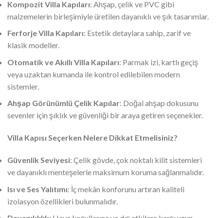
Kompozit Villa Kapıları
: Ahşap, çelik ve PVC gibi
malzemelerin birleşimiyle üretilen dayanıklı ve şık tasarımlar.
Ferforje Villa Kapıları
: Estetik detaylara sahip, zarif ve
klasik modeller.
Otomatik ve Akıllı Villa Kapıları
: Parmak izi, kartlı geçiş
veya uzaktan kumanda ile kontrol edilebilen modern
sistemler.
Ahşap Görünümlü Çelik Kapılar
: Doğal ahşap dokusunu
sevenler için şıklık ve güvenliği bir araya getiren seçenekler.
Villa Kapısı Seçerken Nelere Dikkat Etmelisiniz?
Güvenlik Seviyesi
: Çelik gövde, çok noktalı kilit sistemleri
ve dayanıklı menteşelerle maksimum koruma sağlanmalıdır.
Isı ve Ses Yalıtımı
: İç mekân konforunu artıran kaliteli
izolasyon özellikleri bulunmalıdır.
Dayanıklılık
: Hava koşullarına ve dış etkilere karşı uzun