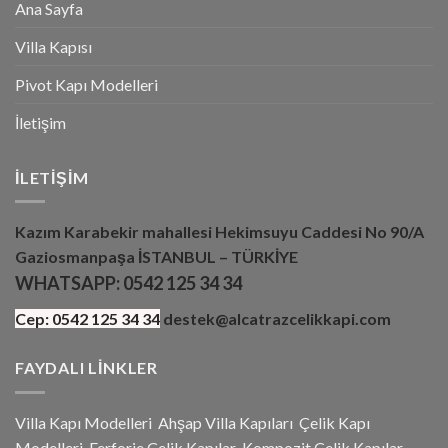
Ana Sayfa
Villa Kapısı
Pivot Kapı Modelleri
İletişim
İLETIŞIM
Kazım Karabekir mahallesi Hekimsuyu Caddesi No 90/A
Gaziosmanpaşa İSTANBUL – TÜRKİYE
WHATSAPP:
0542 125 34 34
Cep:
0542 125 34 34
destek@alcatrazcelikkapi.com
FAYDALI LINKLER
Villa Kapı Modelleri
Ahşap Villa Kapıları
Çelik Kapı
Modelleri
Ferforje Çelik Kapılar
Kompozit Çelik Kapılar