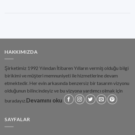
HAKKIMIZDA
Şirketimiz 1992 Yılından İtibaren Yılların vermiş olduğu bilgi
birikimi ve müşteri memnuniyeti ile hizmetlerine devam
etmektedir. Her evin arkasında benzersiz bir tasarım vizyonu
olduğunun bilincindeyiz ve bu vizyona yardımcı olmak için
Devamını oku
buradayız.
SAYFALAR