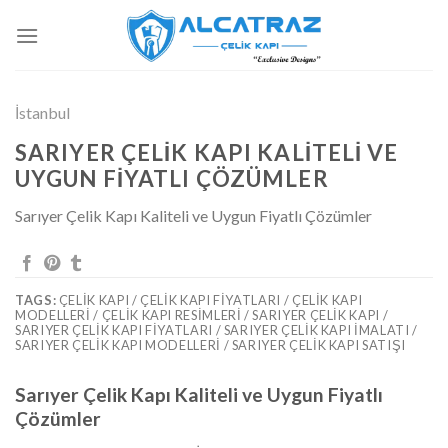
İçeriğe
atla
İstanbul
SARIYER ÇELIK KAPI KALITELI VE
UYGUN FIYATLI ÇÖZÜMLER
Sarıyer Çelik Kapı Kaliteli ve Uygun Fiyatlı Çözümler
TAGS:
ÇELIK KAPI / ÇELIK KAPI FIYATLARI / ÇELIK KAPI
MODELLERI / ÇELIK KAPI RESIMLERI / SARIYER ÇELIK KAPI /
SARIYER ÇELIK KAPI FIYATLARI / SARIYER ÇELIK KAPI IMALATI /
SARIYER ÇELIK KAPI MODELLERI / SARIYER ÇELIK KAPI SATIŞI
Sarıyer Çelik Kapı Kaliteli ve Uygun Fiyatlı
Çözümler