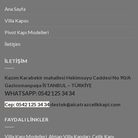
Ana Sayfa
Villa Kapısı
Pivot Kapı Modelleri
İletişim
İLETIŞIM
Kazım Karabekir mahallesi Hekimsuyu Caddesi No 90/A
Gaziosmanpaşa İSTANBUL – TÜRKİYE
WHATSAPP:
0542 125 34 34
Cep:
0542 125 34 34
destek@alcatrazcelikkapi.com
FAYDALI LINKLER
Villa Kapı Modelleri
Ahşap Villa Kapıları
Çelik Kapı