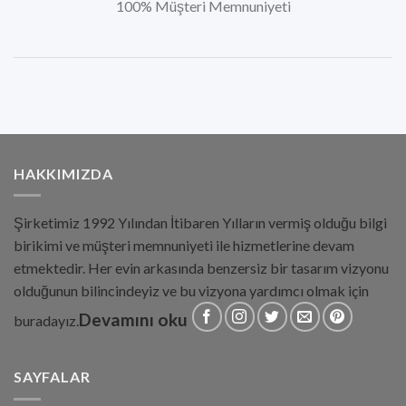
100% Müşteri Memnuniyeti
HAKKIMIZDA
Şirketimiz 1992 Yılından İtibaren Yılların vermiş olduğu bilgi
birikimi ve müşteri memnuniyeti ile hizmetlerine devam
etmektedir. Her evin arkasında benzersiz bir tasarım vizyonu
olduğunun bilincindeyiz ve bu vizyona yardımcı olmak için
Devamını oku
buradayız.
SAYFALAR